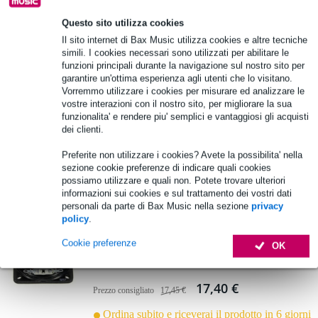
Aggiungi al carrello
Questo sito utilizza cookies
Il sito internet di Bax Music utilizza cookies e altre tecniche
simili. I cookies necessari sono utilizzati per abilitare le
funzioni principali durante la navigazione sul nostro sito per
Visaton K 10.30 - 8 Ohm altoparlante in
garantire un'ottima esperienza agli utenti che lo visitano.
miniatura
Vorremmo utilizzare i cookies per misurare ed analizzare le
vostre interazioni con il nostro sito, per migliorare la sua
6,75 €
funzionalita' e rendere piu' semplici e vantaggiosi gli acquisti
dei clienti.
Ordina subito e riceverai il prodotto in 6 giorni
Preferite non utilizzare i cookies? Avete la possibilita' nella
lavorativi
sezione cookie preferenze di indicare quali cookies
possiamo utilizzare e quali non. Potete trovare ulteriori
Aggiungi al carrello
informazioni sui cookies e sul trattamento dei vostri dati
personali da parte di Bax Music nella sezione
privacy
policy
.
Visaton FRS 7 A - 8 Ohm altoparlante
Cookie preferenze
OK
passivo a banda larga
17,40 €
Prezzo consigliato
17,45 €
Ordina subito e riceverai il prodotto in 6 giorni