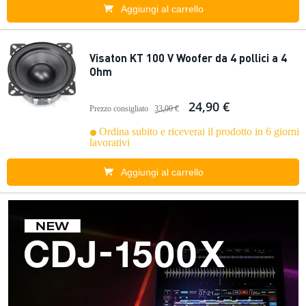
Aggiungi al carrello
Visaton KT 100 V Woofer da 4 pollici a 4
Ohm
24,90 €
Prezzo consigliato
33,00 €
Ordina subito e riceverai il prodotto in 6 giorni
lavorativi
Aggiungi al carrello