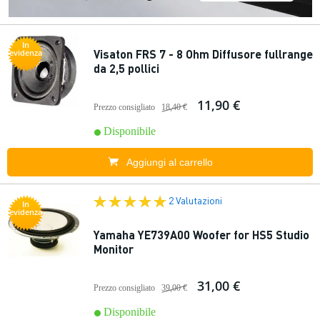
In
Visaton FRS 7 - 8 Ohm Diffusore fullrange
evidenza
da 2,5 pollici
11,90 €
Prezzo consigliato
18,40 €
Disponibile
Aggiungi al carrello
2 Valutazioni
In
evidenza
Yamaha YE739A00 Woofer for HS5 Studio
Monitor
31,00 €
Prezzo consigliato
39,00 €
Disponibile