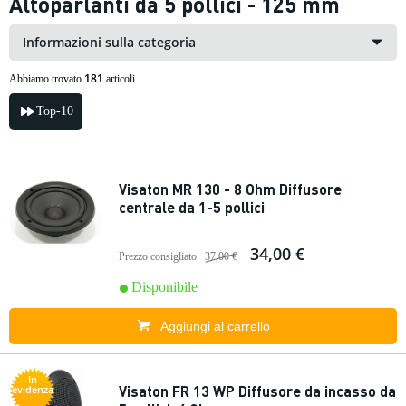
Altoparlanti da 5 pollici - 125 mm
Informazioni sulla categoria
181
Abbiamo trovato
articoli.
Top-10
Visaton MR 130 - 8 Ohm Diffusore
centrale da 1-5 pollici
34,00 €
Prezzo consigliato
37,00 €
Disponibile
Aggiungi al carrello
In
Visaton FR 13 WP Diffusore da incasso da
evidenza