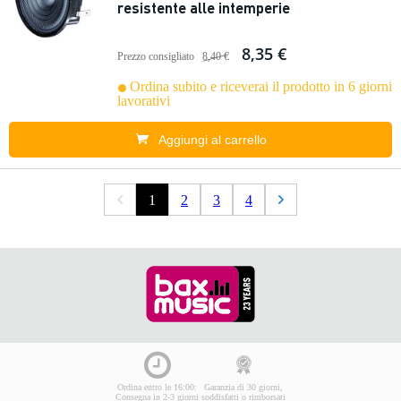
resistente alle intemperie
8,35 €
Prezzo consigliato
8,40 €
Ordina subito e riceverai il prodotto in 6 giorni
lavorativi
Aggiungi al carrello
1
2
3
4
Ordina entro le 16:00:
Garanzia di 30 giorni,
Consegna in 2-3 giorni
soddisfatti o rimborsati