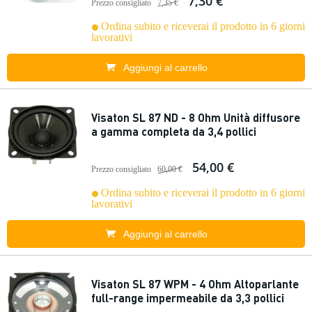
7,30 €
Prezzo consigliato
7,35 €
Ordina subito e riceverai il prodotto in 6 giorni
lavorativi
Aggiungi al carrello
Visaton SL 87 ND - 8 Ohm Unità diffusore
a gamma completa da 3,4 pollici
54,00 €
Prezzo consigliato
60,00 €
Ordina subito e riceverai il prodotto in 6 giorni
lavorativi
Aggiungi al carrello
Visaton SL 87 WPM - 4 Ohm Altoparlante
full-range impermeabile da 3,3 pollici