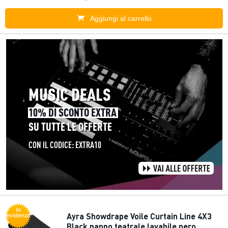
Aggiungi al carrello
In
Ayra Showdrape Voile Curtain Line 4X3
evidenza
Black panno teatrale lavabile nero