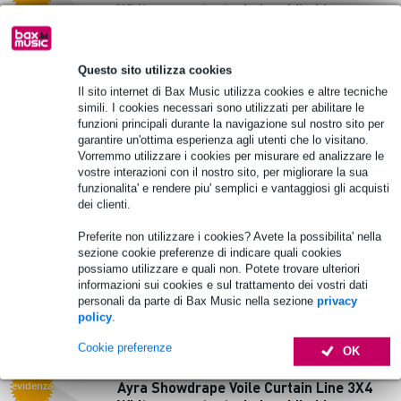
White panno teatrale lavabile bianco
169,00 €
Questo sito utilizza cookies
Disponibile
Il sito internet di Bax Music utilizza cookies e altre tecniche
simili. I cookies necessari sono utilizzati per abilitare le
funzioni principali durante la navigazione sul nostro sito per
Aggiungi al carrello
garantire un'ottima esperienza agli utenti che lo visitano.
Vorremmo utilizzare i cookies per misurare ed analizzare le
vostre interazioni con il nostro sito, per migliorare la sua
In
Ayra Showdrape PRO Stage Line 6X4
evidenza
funzionalita' e rendere piu' semplici e vantaggiosi gli acquisti
dei clienti.
Black panno lavabile per fondali nero
Preferite non utilizzare i cookies? Avete la possibilita' nella
389,00 €
sezione cookie preferenze di indicare quali cookies
possiamo utilizzare e quali non. Potete trovare ulteriori
Disponibile
informazioni sui cookies e sul trattamento dei vostri dati
personali da parte di Bax Music nella sezione
privacy
policy
.
Aggiungi al carrello
Cookie preferenze
OK
In
Ayra Showdrape Voile Curtain Line 3X4
evidenza