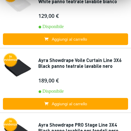
White panno teatrale lavabile bianco
129,00 €
Disponibile
Aggiungi al carrello
In
Ayra Showdrape Voile Curtain Line 3X6
evidenza
Black panno teatrale lavabile nero
189,00 €
Disponibile
Aggiungi al carrello
In
Ayra Showdrape PRO Stage Line 3X4
evidenza
Black panno lavabile per fondali nero