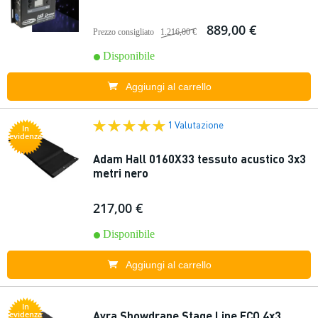
889,00 €
Prezzo consigliato
1.216,00 €
Disponibile
Aggiungi al carrello
1 Valutazione
In
evidenza
Adam Hall 0160X33 tessuto acustico 3x3
metri nero
217,00 €
Disponibile
Aggiungi al carrello
In
Ayra Showdrape Stage Line ECO 4x3
evidenza