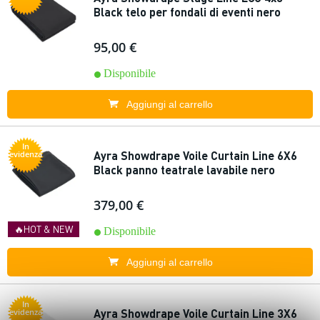
Black telo per fondali di eventi nero
95,00 €
Disponibile
Aggiungi al carrello
In
Ayra Showdrape Voile Curtain Line 6X6
evidenza
Black panno teatrale lavabile nero
379,00 €
🔥HOT & NEW
Disponibile
Aggiungi al carrello
In
Ayra Showdrape Voile Curtain Line 3X6
evidenza