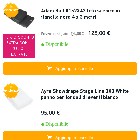
In
Adam Hall 0152X43 telo scenico in
evidenza
flanella nera 4 x 3 metri
123,00 €
Prezzo consigliato
179,00 €
10% DI SCONTO
EXTRA CON IL
Disponibile
CODICE:
EXTRA10
Aggiungi al carrello
In
Ayra Showdrape Stage Line 3X3 White
evidenza
panno per fondali di eventi bianco
95,00 €
Disponibile
Aggiungi al carrello