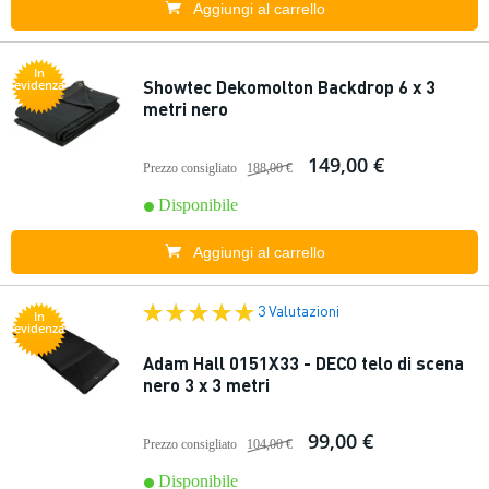
Aggiungi al carrello
In
Showtec Dekomolton Backdrop 6 x 3
evidenza
metri nero
149,00 €
Prezzo consigliato
188,00 €
Disponibile
Aggiungi al carrello
3 Valutazioni
In
evidenza
Adam Hall 0151X33 - DECO telo di scena
nero 3 x 3 metri
99,00 €
Prezzo consigliato
104,00 €
Disponibile