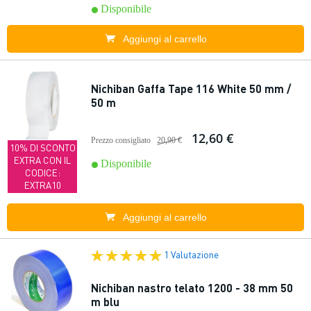
Disponibile
Aggiungi al carrello
Nichiban Gaffa Tape 116 White 50 mm /
50 m
12,60 €
Prezzo consigliato
20,90 €
10% DI SCONTO
EXTRA CON IL
Disponibile
CODICE:
EXTRA10
Aggiungi al carrello
1 Valutazione
Nichiban nastro telato 1200 - 38 mm 50
m blu