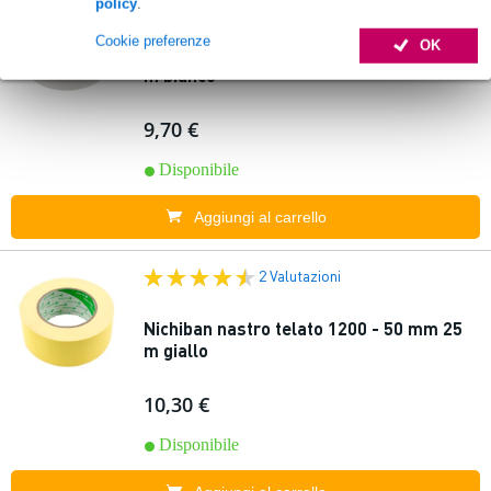
5 Valutazioni
policy
.
In
evidenza
Cookie preferenze
OK
Nichiban nastro telato 1200 - 50 mm 25
m bianco
9,70 €
Disponibile
Aggiungi al carrello
2 Valutazioni
Nichiban nastro telato 1200 - 50 mm 25
m giallo
10,30 €
Disponibile