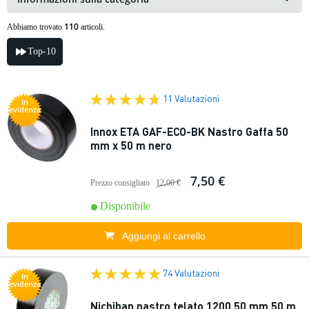
110
Abbiamo trovato
articoli.
Top-10
11 Valutazioni
In
evidenza
Innox ETA GAF-ECO-BK Nastro Gaffa 50
mm x 50 m nero
7,50 €
Prezzo consigliato
12,00 €
Disponibile
Aggiungi al carrello
74 Valutazioni
In
evidenza
Nichiban nastro telato 1200 50 mm 50 m