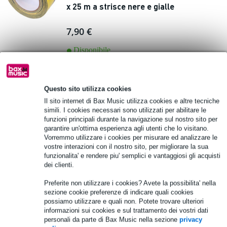
x 25 m a strisce nere e gialle
7,90 €
Disponibile
Aggiungi al carrello
Questo sito utilizza cookies
4 Valutazioni
Il sito internet di Bax Music utilizza cookies e altre tecniche
simili. I cookies necessari sono utilizzati per abilitare le
funzioni principali durante la navigazione sul nostro sito per
Nichiban nastro telato 1200 - 25 mm 50
garantire un'ottima esperienza agli utenti che lo visitano.
m bianco
Vorremmo utilizzare i cookies per misurare ed analizzare le
vostre interazioni con il nostro sito, per migliorare la sua
funzionalita' e rendere piu' semplici e vantaggiosi gli acquisti
9,70 €
Prezzo consigliato
10,70 €
dei clienti.
Disponibile
Preferite non utilizzare i cookies? Avete la possibilita' nella
sezione cookie preferenze di indicare quali cookies
Aggiungi al carrello
possiamo utilizzare e quali non. Potete trovare ulteriori
informazioni sui cookies e sul trattamento dei vostri dati
personali da parte di Bax Music nella sezione
privacy