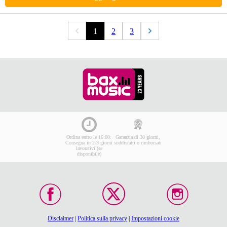
1
2
3
Ordina entro le 16:00:
Garanzia di 30 giorni,
Consegna in 2-3 giorni
soddisfatti o rimborsati
lavorativi (se
disponibile)
Disclaimer
|
Politica sulla privacy
|
Impostazioni cookie