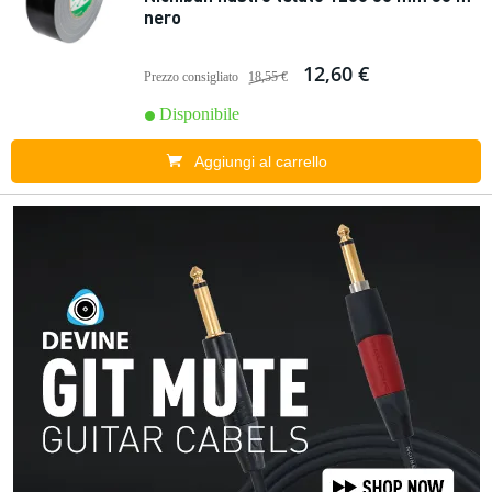
nero
12,60 €
Prezzo consigliato
18,55 €
Disponibile
Aggiungi al carrello