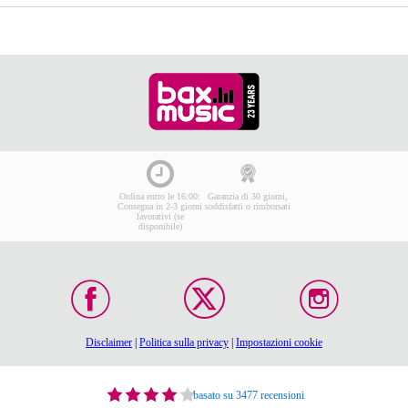
Ordina entro le 16:00:
Garanzia di 30 giorni,
Consegna in 2-3 giorni
soddisfatti o rimborsati
lavorativi (se
disponibile)
Disclaimer
|
Politica sulla privacy
|
Impostazioni cookie
basato su 3477 recensioni