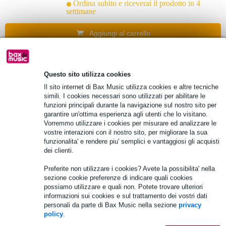
Ordina subito e riceverai il prodotto in 4
settimane
Aggiungi al carrello
1 Valutazione
Questo sito utilizza cookies
Optoma DE-1109EGA Motorised 109-inch
Il sito internet di Bax Music utilizza cookies e altre tecniche
16:9 Projection Screen
simili. I cookies necessari sono utilizzati per abilitare le
funzioni principali durante la navigazione sul nostro sito per
garantire un'ottima esperienza agli utenti che lo visitano.
1.012,00 €
Vorremmo utilizzare i cookies per misurare ed analizzare le
vostre interazioni con il nostro sito, per migliorare la sua
Ordina subito e riceverai il prodotto in 4
funzionalita' e rendere piu' semplici e vantaggiosi gli acquisti
settimane
dei clienti.
Aggiungi al carrello
Preferite non utilizzare i cookies? Avete la possibilita' nella
sezione cookie preferenze di indicare quali cookies
possiamo utilizzare e quali non. Potete trovare ulteriori
informazioni sui cookies e sul trattamento dei vostri dati
Optoma DE-9120EGA Motorised 120-inch
personali da parte di Bax Music nella sezione
privacy
16:9 Projection Screen
policy
.