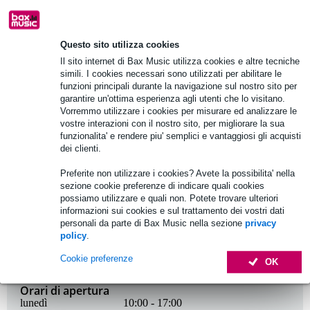
SICUREZZA E PRIVACY
Questo sito utilizza cookies
Cookie policy and settings
Il sito internet di Bax Music utilizza cookies e altre tecniche
Termini e Condizioni
simili. I cookies necessari sono utilizzati per abilitare le
funzioni principali durante la navigazione sul nostro sito per
Termini e condizioni delle promozioni
garantire un'ottima esperienza agli utenti che lo visitano.
Personal data & GDPR
Vorremmo utilizzare i cookies per misurare ed analizzare le
Pagamenti sicuri
vostre interazioni con il nostro sito, per migliorare la sua
funzionalita' e rendere piu' semplici e vantaggiosi gli acquisti
Privacy policy
dei clienti.
3-D Secure
Disclaimer
Preferite non utilizzare i cookies? Avete la possibilita' nella
sezione cookie preferenze di indicare quali cookies
Politica sui cookie
possiamo utilizzare e quali non. Potete trovare ulteriori
informazioni sui cookies e sul trattamento dei vostri dati
personali da parte di Bax Music nella sezione
privacy
policy
.
Orari di apertura del servizio clienti
Cookie preferenze
OK
Orari di apertura
lunedì
10:00 - 17:00