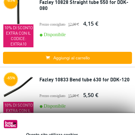
-65%
Fazley 10828 Straight tube 550 for DDK-
080
4,15 €
Prezzo consigliato
12,00 €
10% DI SCONTO
EXTRA CON IL
Disponibile
CODICE:
EXTRA10
Aggiungi al carrello
-65%
Fazley 10833 Bend tube 630 for DDK-120
5,50 €
Prezzo consigliato
15,90 €
10% DI SCONTO
Disponibile
EXTRA CON IL
CODICE:
EXTRA10
Questo sito utilizza cookies