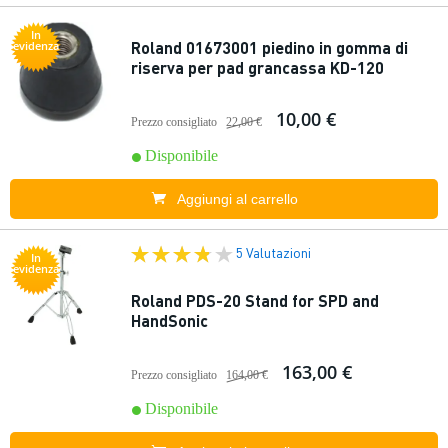
In
Roland 01673001 piedino in gomma di
evidenza
riserva per pad grancassa KD-120
10,00 €
Prezzo consigliato
22,00 €
Disponibile
Aggiungi al carrello
5 Valutazioni
In
evidenza
Roland PDS-20 Stand for SPD and
HandSonic
163,00 €
Prezzo consigliato
164,00 €
Disponibile