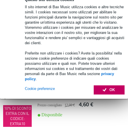
Aggiungi al carrello
Il sito internet di Bax Music utilizza cookies e altre tecniche
simili. I cookies necessari sono utilizzati per abilitare le
funzioni principali durante la navigazione sul nostro sito per
Fazley 10826 Straight tube 800 for DDK-
garantire un'ottima esperienza agli utenti che lo visitano.
080
Vorremmo utilizzare i cookies per misurare ed analizzare le
vostre interazioni con il nostro sito, per migliorare la sua
funzionalita' e rendere piu' semplici e vantaggiosi gli acquisti
7,55 €
dei clienti.
Disponibile
Preferite non utilizzare i cookies? Avete la possibilita' nella
sezione cookie preferenze di indicare quali cookies
Aggiungi al carrello
possiamo utilizzare e quali non. Potete trovare ulteriori
informazioni sui cookies e sul trattamento dei vostri dati
personali da parte di Bax Music nella sezione
privacy
policy
.
-62%
Fazley 10827 Straight tube 700 for DDK-
Cookie preferenze
080
OK
4,60 €
Prezzo consigliato
12,00 €
10% DI SCONTO
EXTRA CON IL
Disponibile
CODICE:
EXTRA10