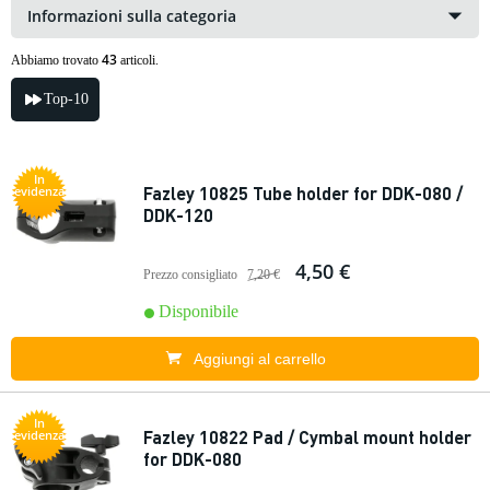
Informazioni sulla categoria
43
Abbiamo trovato
articoli.
Top-10
In
Fazley 10825 Tube holder for DDK-080 /
evidenza
DDK-120
4,50 €
Prezzo consigliato
7,20 €
Disponibile
Aggiungi al carrello
In
Fazley 10822 Pad / Cymbal mount holder
evidenza
for DDK-080