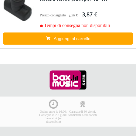
3,87 €
Prezzo consigliato
7,55 €
Tempi di consegna non disponibili
Aggiungi al carrello
Ordina entro le 16:00:
Garanzia di 30 giorni,
Consegna in 2-3 giorni
soddisfatti o rimborsati
lavorativi (se
disponibile)