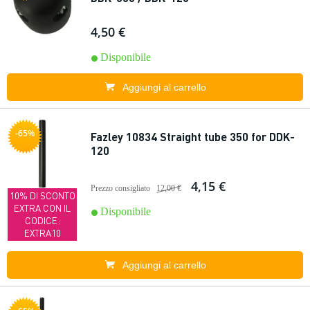
4,50 €
Disponibile
Aggiungi al carrello
-65%
Fazley 10834 Straight tube 350 for DDK-
120
4,15 €
Prezzo consigliato
12,00 €
10% DI SCONTO
EXTRA CON IL
Disponibile
CODICE:
EXTRA10
Aggiungi al carrello