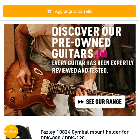
Aggiungi al carrello
In
Fazley 10824 Cymbal mount holder for
evidenza
DDK-080 / DDK-120