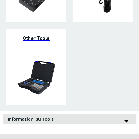
Other Tools
Informazioni su Tools
Pinza crimpatrice
, multimetro, guaina termorestringente,
saldatrice
, filo di stagno; con un set completo di
attrezzatura
per cavi e collegamenti
non sarete mai impreparati. Se