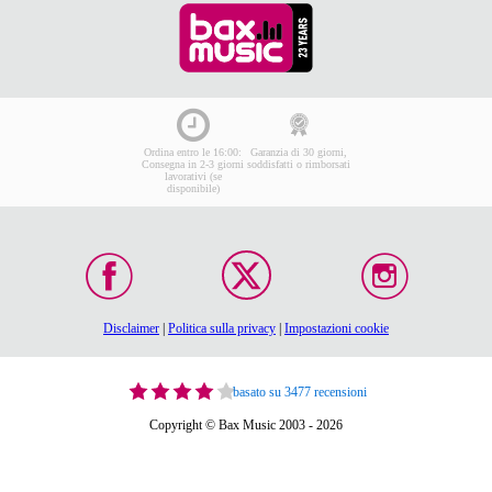
costruite da voi i cavi, vorrete infatti essere certi che il
cablaggio
elettrico e audio che avete realizzato sia della
massima qualità e funzioni alla perfezione, con un segnale
privo di interferenze e connettori sicuri oltre che ben saldi.
Con l'attrezzatura nel nostro assortimento potrete lavorare in
maniera veloce ed efficiente. Siete interessati anche ai nostri
Tester audio e fonometri
?
Ordina entro le 16:00:
Garanzia di 30 giorni,
Consegna in 2-3 giorni
soddisfatti o rimborsati
lavorativi (se
disponibile)
Disclaimer
|
Politica sulla privacy
|
Impostazioni cookie
basato su 3477 recensioni
Copyright © Bax Music 2003 - 2026