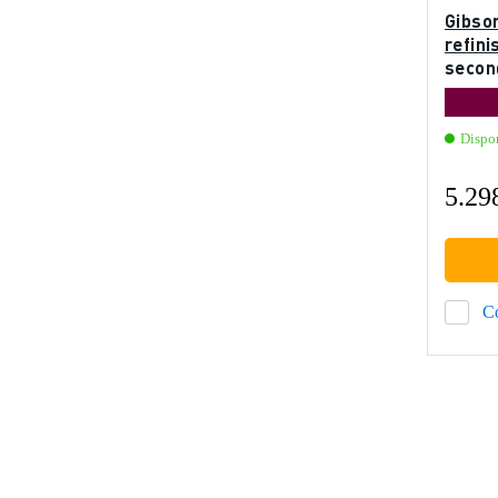
Gibso
refini
secon
Dispo
5.29
C