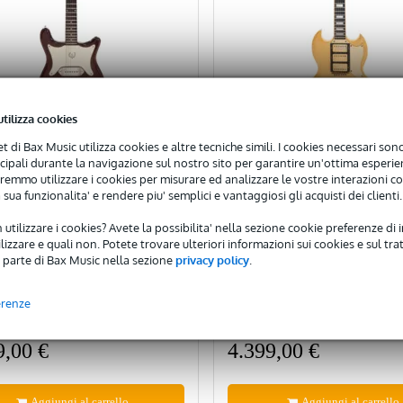
utilizza cookies
net di Bax Music utilizza cookies e altre tecniche simili. I cookies necessari sono 
ncipali durante la navigazione sul nostro sito per garantire un'ottima esperien
remmo utilizzare i cookies per misurare ed analizzare le vostre interazioni con
 sua funzionalita' e rendere piu' semplici e vantaggiosi gli acquisti dei clienti.
Gibson SG Custom '61-'6
Reissue 1987 (Pre-owne
 utilizzare i cookies? Avete la possibilita' nella sezione cookie preferenze di 
one Coronet Cherry /
izzare e quali non. Potete trovare ulteriori informazioni sui cookies e sul tra
any 1963 (Pre-owned)
 parte di Bax Music nella sezione
privacy policy
.
🔥HOT & NEW
erenze
nibile
Disponibile
9,00 €
4.399,00 €
Aggiungi al carrello
Aggiungi al carrello