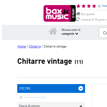
basa
Resi gratuiti
Garanzia di 30 giorni, 
Mostra tutte le
categorie
Home
Chitarre
Chitarre vintage
/
/
Chitarre vintage
(11)
FILTRI
Rimuovi tutti i filtri
Fascia di prezzo