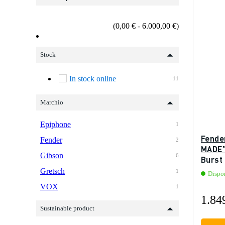
(0,00 € - 6.000,00 €)
Stock
In stock online
11
Marchio
Epiphone
1
Fende
Fender
2
MADE”
Gibson
6
Burst 
mano)
Gretsch
1
Dispo
VOX
1
1.84
Sustainable product