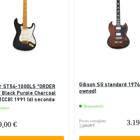
Gibson SG standard 1974
r ST54-1000LS "ORDER
owned)
 Black Purple Charcoal
(CCB) 1991 (di seconda
Disponibile
nibile
3.19
Prezzo consigliato
9,00 €
3.499,00 €