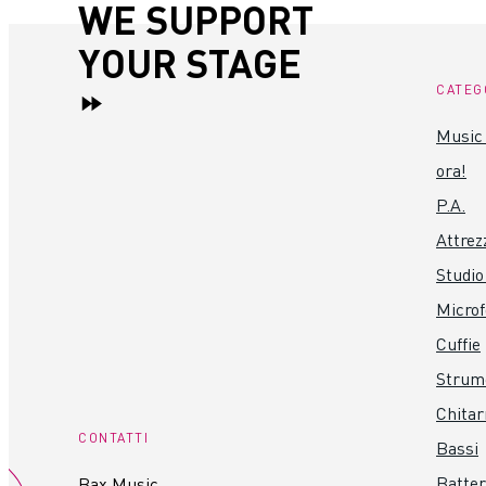
WE SUPPORT
YOUR STAGE
CATEG
Music 
ora!
P.A.
Attrez
Studio
Microf
Cuffie
Strume
Chitar
CONTATTI
Bassi
Batter
Bax Music