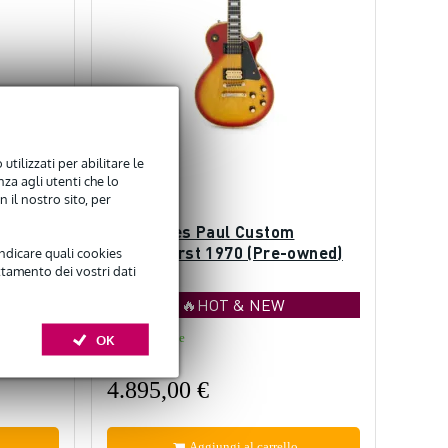
utilizzati per abilitare le
za agli utenti che lo
 il nostro sito, per
2
Gibson Les Paul Custom
d)
Cherryburst 1970 (Pre-owned)
indicare quali cookies
ttamento dei vostri dati
🔥HOT & NEW
Disponibile
OK
4.895,00 €
Aggiungi al carrello