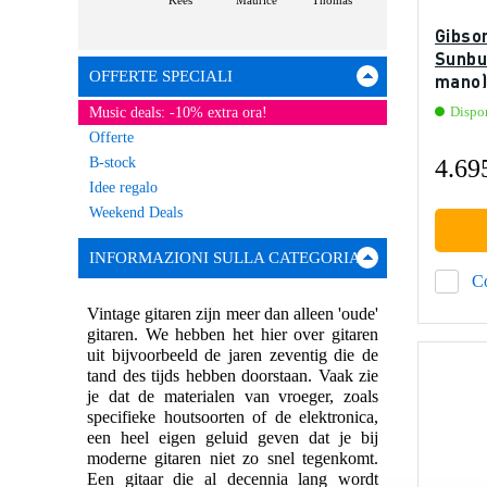
Kees
Maurice
Thomas
Gibso
Sunbu
OFFERTE SPECIALI
mano)
Dispo
Music deals: -10% extra ora!
Offerte
B-stock
4.69
Idee regalo
Weekend Deals
INFORMAZIONI SULLA CATEGORIA
C
Vintage gitaren zijn meer dan alleen 'oude'
gitaren. We hebben het hier over gitaren
uit bijvoorbeeld de jaren zeventig die de
tand des tijds hebben doorstaan. Vaak zie
je dat de materialen van vroeger, zoals
specifieke houtsoorten of de elektronica,
een heel eigen geluid geven dat je bij
moderne gitaren niet zo snel tegenkomt.
Een gitaar die al decennia lang wordt