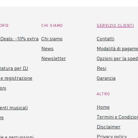
ORIE
CHI SIAMO
SERVIZIO CLIENTI
Deals: -10% extra
Chi siamo
Contatti
News
Modalità di pagam
Newsletter
Opzioni per la sped
zatura per DJ
Resi
 e registrazione
Garanzia
oni
ALTRO
Home
nti musicali
Termini e Condizio
re
Disclaimer
Privacy policy
ie e percussioni