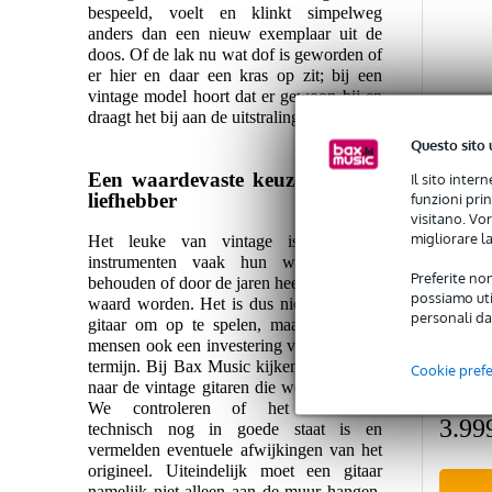
bespeeld, voelt en klinkt simpelweg
anders dan een nieuw exemplaar uit de
doos. Of de lak nu wat dof is geworden of
er hier en daar een kras op zit; bij een
vintage model hoort dat er gewoon bij en
draagt het bij aan de uitstraling.
Questo sito 
Een waardevaste keuze voor de
Il sito inter
liefhebber
funzioni pri
visitano. Vor
migliorare la
Het leuke van vintage is dat deze
instrumenten vaak hun waarde goed
Preferite non
behouden of door de jaren heen zelfs meer
Epiph
possiamo util
waard worden. Het is dus niet alleen een
Mahog
personali da
gitaar om op te spelen, maar voor veel
mensen ook een investering voor de lange
termijn. Bij Bax Music kijken we kritisch
Cookie pref
Dispo
naar de vintage gitaren die we aanbieden.
We controleren of het instrument
3.99
technisch nog in goede staat is en
vermelden eventuele afwijkingen van het
origineel. Uiteindelijk moet een gitaar
namelijk niet alleen aan de muur hangen,