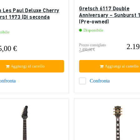
Gretsch 6117 Double
n Les Paul Deluxe Cherry
Anniversary – Sunburst 
rst 1973 (Di seconda
(Pre-owned)
Disponibile
nibile
2.19
Prezzo consigliato
5,00 €
2.499,00 €
Aggiungi al carrello
Aggiungi al carrello
onfronta
Confronta