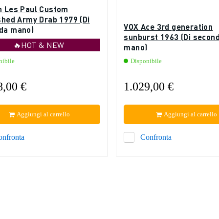
n Les Paul Custom
shed Army Drab 1979 (Di
VOX Ace 3rd generation
da mano)
sunburst 1963 (Di secon
🔥HOT & NEW
mano)
nibile
Disponibile
8,00 €
1.029,00 €
Aggiungi al carrello
Aggiungi al carrello
onfronta
Confronta