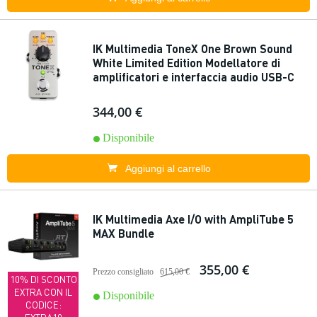
IK Multimedia ToneX One Brown Sound
White Limited Edition Modellatore di
amplificatori e interfaccia audio USB-C
344,00 €
Disponibile
Aggiungi al carrello
IK Multimedia Axe I/O with AmpliTube 5
MAX Bundle
355,00 €
Prezzo consigliato
615,00 €
10% DI SCONTO
EXTRA CON IL
Disponibile
CODICE: