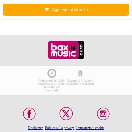
Aggiungi al carrello
Ordina entro le 16:00:
Garanzia di 30 giorni,
Consegna in 2-3 giorni
soddisfatti o rimborsati
lavorativi (se
disponibile)
Disclaimer
|
Politica sulla privacy
|
Impostazioni cookie