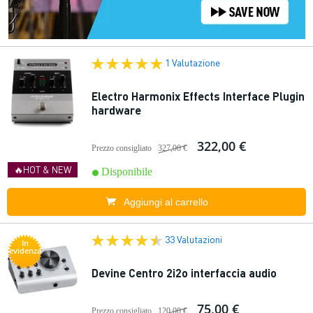
1 Valutazione
Electro Harmonix Effects Interface Plugin
hardware
322,00 €
Prezzo consigliato
327,00 €
🔥HOT & NEW
Disponibile
Aggiungi al carrello
33 Valutazioni
In
evidenza
Devine Centro 2i2o interfaccia audio
75,00 €
Prezzo consigliato
120,00 €