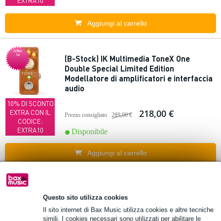
EXTRA10
Aggiungi al carrello
Offer
ta
(B-Stock) IK Multimedia ToneX One
Double Special Limited Edition
Modellatore di amplificatori e interfaccia
audio
10% DI SCONTO
218,00 €
EXTRA CON IL
Prezzo consigliato
289,00 €
CODICE:
EXTRA10
Disponibile
Aggiungi al carrello
Offer
ta
(B-Stock) Jam X Mobile Audio Interface
Questo sito utilizza cookies
Il sito internet di Bax Music utilizza cookies e altre tecniche
188,00 €
Prezzo consigliato
213,00 €
simili. I cookies necessari sono utilizzati per abilitare le