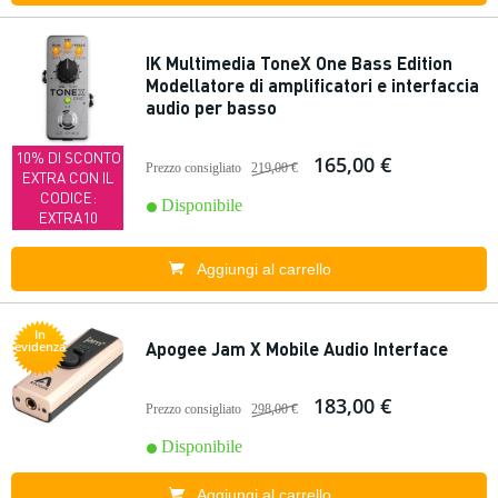
IK Multimedia ToneX One Bass Edition
Modellatore di amplificatori e interfaccia
audio per basso
10% DI SCONTO
165,00 €
Prezzo consigliato
219,00 €
EXTRA CON IL
CODICE:
Disponibile
EXTRA10
Aggiungi al carrello
In
Apogee Jam X Mobile Audio Interface
evidenza
183,00 €
Prezzo consigliato
298,00 €
Disponibile
Aggiungi al carrello