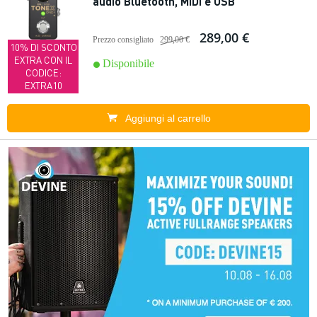
audio Bluetooth, MIDI e USB
289,00 €
Prezzo consigliato
299,00 €
10% DI SCONTO
EXTRA CON IL
Disponibile
CODICE:
EXTRA10
Aggiungi al carrello