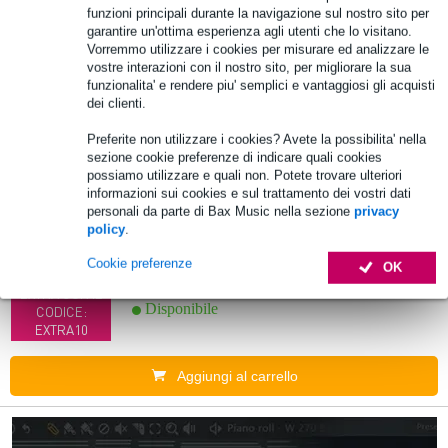
funzioni principali durante la navigazione sul nostro sito per
10% DI SCONTO
Disponibile
garantire un'ottima esperienza agli utenti che lo visitano.
EXTRA CON IL
Vorremmo utilizzare i cookies per misurare ed analizzare le
CODICE:
vostre interazioni con il nostro sito, per migliorare la sua
EXTRA10
funzionalita' e rendere piu' semplici e vantaggiosi gli acquisti
dei clienti.
Aggiungi al carrello
Preferite non utilizzare i cookies? Avete la possibilita' nella
sezione cookie preferenze di indicare quali cookies
1 Valutazione
possiamo utilizzare e quali non. Potete trovare ulteriori
Offer
ta
informazioni sui cookies e sul trattamento dei vostri dati
personali da parte di Bax Music nella sezione
privacy
(B-Stock) iRig HD X Guitar Interface
policy
.
Cookie preferenze
OK
103,00 €
10% DI SCONTO
Prezzo consigliato
117,00 €
EXTRA CON IL
Disponibile
CODICE:
EXTRA10
Aggiungi al carrello