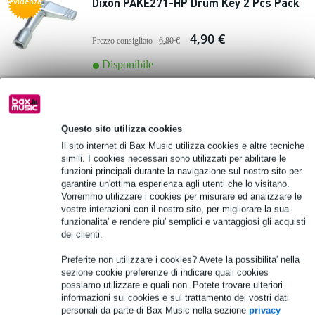
Dixon PAKE271-HP Drum Key 2 Pcs Pack
evidenza
4,90 €
Prezzo consigliato
6,80 €
Disponibile
Aggiungi al carrello
Questo sito utilizza cookies
GrooveTech GTDKMT1 Multiutensile per
Il sito internet di Bax Music utilizza cookies e altre tecniche
fusti 4 in 1
simili. I cookies necessari sono utilizzati per abilitare le
funzioni principali durante la navigazione sul nostro sito per
garantire un'ottima esperienza agli utenti che lo visitano.
15,60 €
Vorremmo utilizzare i cookies per misurare ed analizzare le
Prezzo consigliato
16,95 €
vostre interazioni con il nostro sito, per migliorare la sua
Disponibile
funzionalita' e rendere piu' semplici e vantaggiosi gli acquisti
dei clienti.
Aggiungi al carrello
Preferite non utilizzare i cookies? Avete la possibilita' nella
sezione cookie preferenze di indicare quali cookies
possiamo utilizzare e quali non. Potete trovare ulteriori
informazioni sui cookies e sul trattamento dei vostri dati
Zildjian ZKEY Drum Key
personali da parte di Bax Music nella sezione
privacy