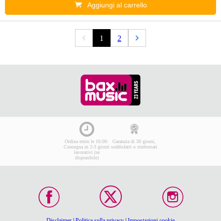
Aggiungi al carrello
1
2
Ordina entro le 16:00:
Garanzia di 30 giorni,
Consegna in 2-3 giorni
soddisfatti o rimborsati
lavorativi (se
disponibile)
Disclaimer
|
Politica sulla privacy
|
Impostazioni cookie