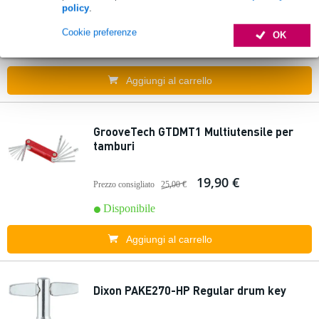
policy
.
11,90 €
Prezzo consigliato
16,50 €
Cookie preferenze
OK
Disponibile
Aggiungi al carrello
GrooveTech GTDMT1 Multiutensile per
tamburi
19,90 €
Prezzo consigliato
25,00 €
Disponibile
Aggiungi al carrello
Dixon PAKE270-HP Regular drum key