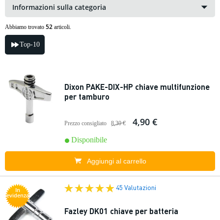
Informazioni sulla categoria
52
Abbiamo trovato
articoli.
Top-10
Dixon PAKE-DIX-HP chiave multifunzione
per tamburo
4,90 €
Prezzo consigliato
8,30 €
Disponibile
Aggiungi al carrello
45 Valutazioni
In
evidenza
Fazley DK01 chiave per batteria