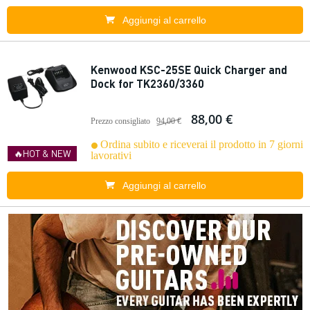
Aggiungi al carrello
Kenwood KSC-25SE Quick Charger and
Dock for TK2360/3360
88,00 €
Prezzo consigliato
94,00 €
Ordina subito e riceverai il prodotto in 7 giorni
🔥HOT & NEW
lavorativi
Aggiungi al carrello