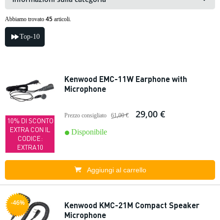
45
Abbiamo trovato
articoli.
Top-10
Kenwood EMC-11W Earphone with
Microphone
29,00 €
Prezzo consigliato
61,00 €
10% DI SCONTO
EXTRA CON IL
Disponibile
CODICE:
EXTRA10
Aggiungi al carrello
-46%
Kenwood KMC-21M Compact Speaker
Microphone