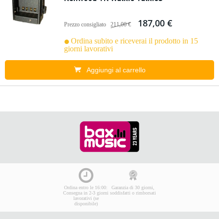
187,00 €
Prezzo consigliato
211,00 €
Ordina subito e riceverai il prodotto in 15
giorni lavorativi
Aggiungi al carrello
Ordina entro le 16:00:
Garanzia di 30 giorni,
Consegna in 2-3 giorni
soddisfatti o rimborsati
lavorativi (se
disponibile)