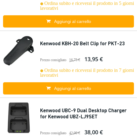
Ordina subito e riceverai il prodotto in 5 giorni
lavorativi
Aggiungi al carrello
Kenwood KBH-20 Belt Clip for PKT-23
13,95 €
Prezzo consigliato
16,75 €
Ordina subito e riceverai il prodotto in 7 giorni
lavorativi
Aggiungi al carrello
Kenwood UBC-9 Dual Desktop Charger
for Kenwood UBZ-LJ9SET
38,00 €
Prezzo consigliato
42,00 €