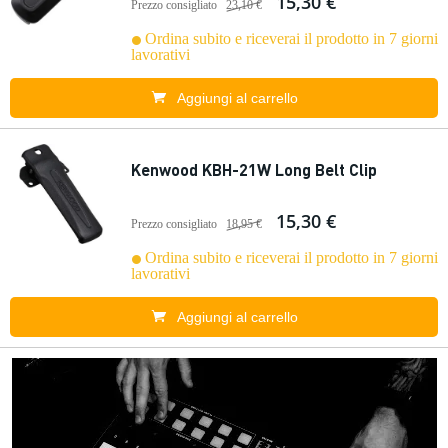
15,30 €
Prezzo consigliato
23,10 €
Ordina subito e riceverai il prodotto in 7 giorni
lavorativi
Aggiungi al carrello
Kenwood KBH-21W Long Belt Clip
15,30 €
Prezzo consigliato
18,95 €
Ordina subito e riceverai il prodotto in 7 giorni
lavorativi
Aggiungi al carrello