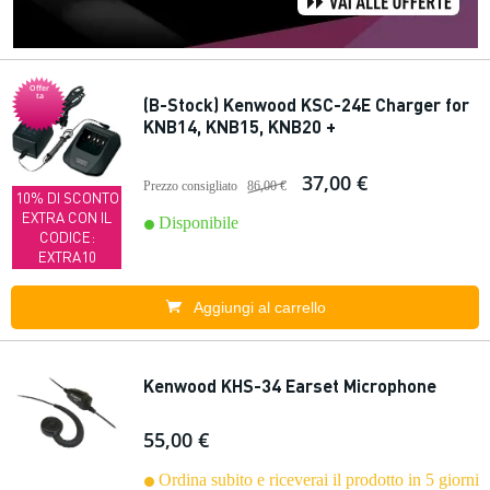
Offer
ta
(B-Stock) Kenwood KSC-24E Charger for
KNB14, KNB15, KNB20 +
37,00 €
Prezzo consigliato
86,00 €
10% DI SCONTO
EXTRA CON IL
Disponibile
CODICE:
EXTRA10
Aggiungi al carrello
Kenwood KHS-34 Earset Microphone
55,00 €
Ordina subito e riceverai il prodotto in 5 giorni