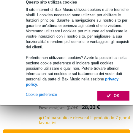
1 Valutazione
Questo sito utilizza cookies
Il sito internet di Bax Music utilizza cookies e altre tecniche
Kenwood KLH-197 Nylon Pouch for TK-
simili. I cookies necessari sono utilizzati per abilitare le
3501
funzioni principali durante la navigazione sul nostro sito per
garantire un'ottima esperienza agli utenti che lo visitano.
Vorremmo utilizzare i cookies per misurare ed analizzare le
29,00 €
vostre interazioni con il nostro sito, per migliorare la sua
Prezzo consigliato
34,00 €
funzionalita' e rendere piu' semplici e vantaggiosi gli acquisti
Ordina subito e riceverai il prodotto in 7 giorni
dei clienti.
lavorativi
Preferite non utilizzare i cookies? Avete la possibilita' nella
sezione cookie preferenze di indicare quali cookies
Aggiungi al carrello
possiamo utilizzare e quali non. Potete trovare ulteriori
informazioni sui cookies e sul trattamento dei vostri dati
personali da parte di Bax Music nella sezione
privacy
policy
.
Kenwood KNB-71LM Li-Ion Battery for
PKT-23E (1430 mAh)
Cookie preferenze
OK
28,00 €
Prezzo consigliato
32,00 €
Ordina subito e riceverai il prodotto in 7 giorni
lavorativi