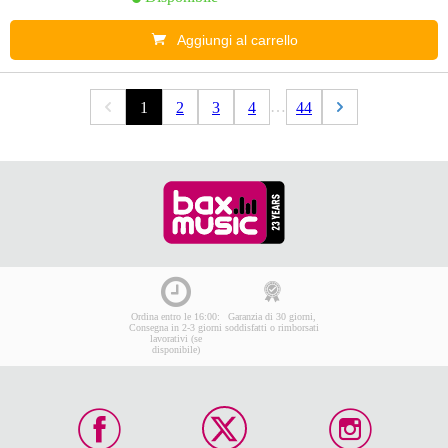
Aggiungi al carrello
…
1
2
3
4
44
Ordina entro le 16:00:
Garanzia di 30 giorni,
Consegna in 2-3 giorni
soddisfatti o rimborsati
lavorativi (se
disponibile)