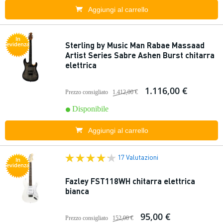
Aggiungi al carrello
In
Sterling by Music Man Rabae Massaad
evidenza
Artist Series Sabre Ashen Burst chitarra
elettrica
1.116,00 €
Prezzo consigliato
1.412,00 €
Disponibile
Aggiungi al carrello
17 Valutazioni
In
evidenza
Fazley FST118WH chitarra elettrica
bianca
95,00 €
Prezzo consigliato
152,00 €