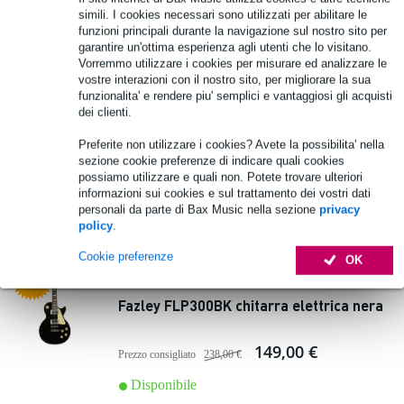
simili. I cookies necessari sono utilizzati per abilitare le
funzioni principali durante la navigazione sul nostro sito per
52 Valutazioni
In
garantire un'ottima esperienza agli utenti che lo visitano.
evidenza
Vorremmo utilizzare i cookies per misurare ed analizzare le
Fazley FST118SB chitarra elettrica
vostre interazioni con il nostro sito, per migliorare la sua
Sunburst
funzionalita' e rendere piu' semplici e vantaggiosi gli acquisti
dei clienti.
95,00 €
Preferite non utilizzare i cookies? Avete la possibilita' nella
Prezzo consigliato
152,00 €
sezione cookie preferenze di indicare quali cookies
Disponibile
possiamo utilizzare e quali non. Potete trovare ulteriori
informazioni sui cookies e sul trattamento dei vostri dati
personali da parte di Bax Music nella sezione
privacy
Aggiungi al carrello
policy
.
Cookie preferenze
OK
21 Valutazioni
In
evidenza
Fazley FLP300BK chitarra elettrica nera
149,00 €
Prezzo consigliato
238,00 €
Disponibile