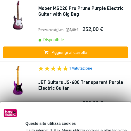
Mooer MSC20 Pro Prune Purple Electric
Guitar with Gig Bag
252,00 €
Prezzo consigliato
355,00 €
Disponibile
Aggiungi al carrello
1 Valutazione
JET Guitars JS-600 Transparent Purple
Electric Guitar
539,00 €
Prezzo consigliato
543,00 €
Disponibile
Questo sito utilizza cookies
Aggiungi al carrello
Il sito internet di Bax Music utilizza cookies e altre tecniche