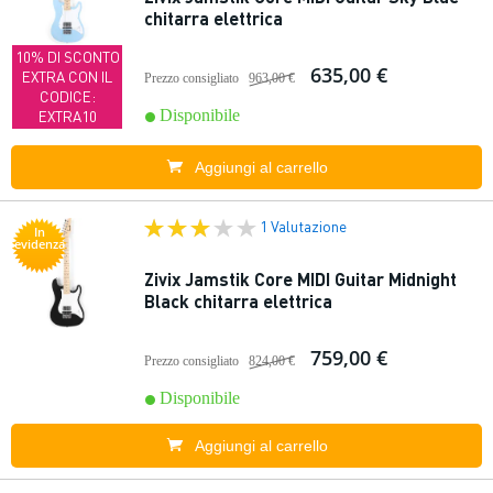
chitarra elettrica
10% DI SCONTO
635,00 €
EXTRA CON IL
Prezzo consigliato
963,00 €
CODICE:
Disponibile
EXTRA10
Aggiungi al carrello
1 Valutazione
In
evidenza
Zivix Jamstik Core MIDI Guitar Midnight
Black chitarra elettrica
759,00 €
Prezzo consigliato
824,00 €
Disponibile
Aggiungi al carrello