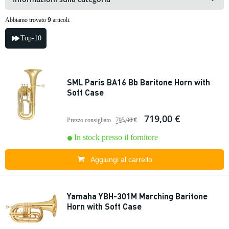
9
Abbiamo trovato
articoli.
Top-10
SML Paris BA16 Bb Baritone Horn with
Soft Case
719,00 €
Prezzo consigliato
795,00 €
In stock presso il fornitore
Aggiungi al carrello
Yamaha YBH-301M Marching Baritone
Horn with Soft Case