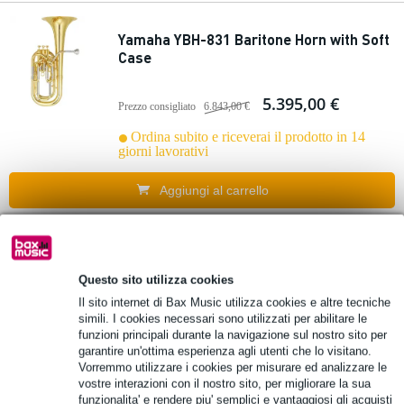
Yamaha YBH-831 Baritone Horn with Soft
Case
5.395,00 €
Prezzo consigliato
6.843,00 €
Ordina subito e riceverai il prodotto in 14
giorni lavorativi
Aggiungi al carrello
Yamaha YBH-301MS Marching Baritone
Horn with Soft Case
Questo sito utilizza cookies
Il sito internet di Bax Music utilizza cookies e altre tecniche
3.999,00 €
simili. I cookies necessari sono utilizzati per abilitare le
Prezzo consigliato
4.630,00 €
funzioni principali durante la navigazione sul nostro sito per
garantire un'ottima esperienza agli utenti che lo visitano.
Ordina subito e riceverai il prodotto in 14
giorni lavorativi
Vorremmo utilizzare i cookies per misurare ed analizzare le
vostre interazioni con il nostro sito, per migliorare la sua
funzionalita' e rendere piu' semplici e vantaggiosi gli acquisti