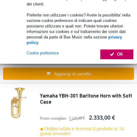
Aggiungi al carrello
dei clienti.
Preferite non utilizzare i cookies? Avete la possibilita' nella
sezione cookie preferenze di indicare quali cookies
Yamaha YBH-301S Baritone with Soft
possiamo utilizzare e quali non. Potete trovare ulteriori
Case
informazioni sui cookies e sul trattamento dei vostri dati
personali da parte di Bax Music nella sezione
privacy
policy
.
2.555,00 €
Prezzo consigliato
3.288,00 €
Cookie preferenze
OK
Ordina subito e riceverai il prodotto in 14
giorni lavorativi
Aggiungi al carrello
Yamaha YBH-301 Baritone Horn with Soft
Case
2.333,00 €
Prezzo consigliato
3.145,00 €
Ordina subito e riceverai il prodotto in 14
giorni lavorativi