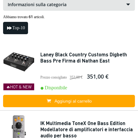
Informazioni sulla categoria
61
Abbiamo trovato
articoli.
Top-10
Laney Black Country Customs Digbeth
Bass Pre Firma di Nathan East
351,00 €
Prezzo consigliato
352,00 €
🔥HOT & NEW
Disponibile
Aggiungi al carrello
IK Multimedia ToneX One Bass Edition
Modellatore di amplificatori e interfaccia
audio per basso