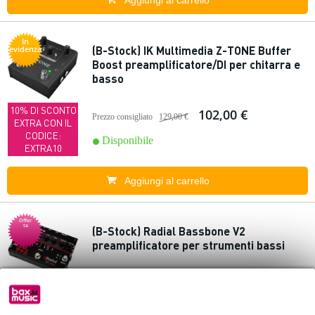
Aggiungi al carrello
In
(B-Stock) IK Multimedia Z-TONE Buffer
evidenza
Boost preamplificatore/DI per chitarra e
basso
10% DI SCONTO
102,00 €
Prezzo consigliato
129,00 €
EXTRA CON IL
CODICE:
Disponibile
EXTRA10
Aggiungi al carrello
Offer
ta
(B-Stock) Radial Bassbone V2
preamplificatore per strumenti bassi
272,00 €
Prezzo consigliato
456,00 €
10% DI SCONTO
EXTRA CON IL
Disponibile