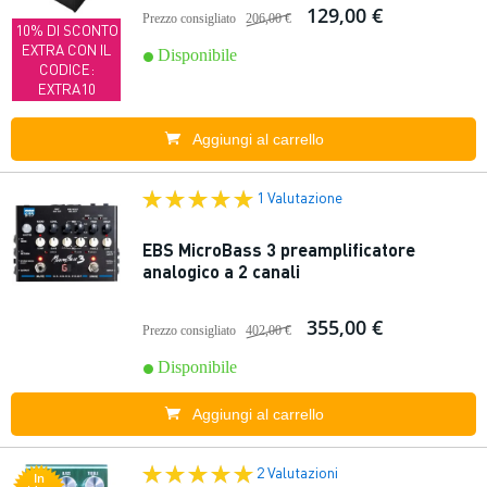
129,00 €
Prezzo consigliato
206,00 €
10% DI SCONTO
EXTRA CON IL
Disponibile
CODICE:
EXTRA10
Aggiungi al carrello
1 Valutazione
EBS MicroBass 3 preamplificatore
analogico a 2 canali
355,00 €
Prezzo consigliato
402,00 €
Disponibile
Aggiungi al carrello
2 Valutazioni
In