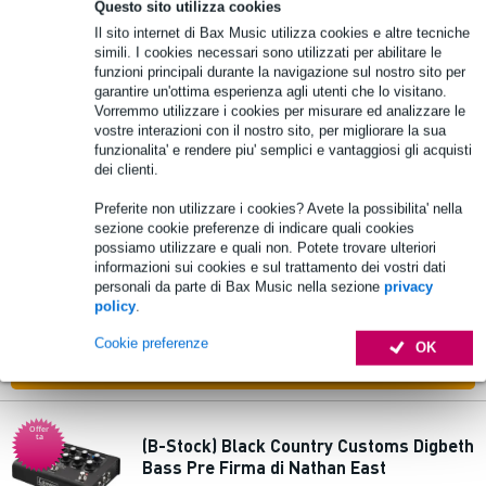
CODICE:
Questo sito utilizza cookies
EXTRA10
Il sito internet di Bax Music utilizza cookies e altre tecniche
simili. I cookies necessari sono utilizzati per abilitare le
Aggiungi al carrello
funzioni principali durante la navigazione sul nostro sito per
garantire un'ottima esperienza agli utenti che lo visitano.
Vorremmo utilizzare i cookies per misurare ed analizzare le
1 Valutazione
vostre interazioni con il nostro sito, per migliorare la sua
Offer
ta
funzionalita' e rendere piu' semplici e vantaggiosi gli acquisti
dei clienti.
(B-Stock) DSM & Humboldt Simplifier
Bass Master preamplificatore per basso
Preferite non utilizzare i cookies? Avete la possibilita' nella
elettrico
sezione cookie preferenze di indicare quali cookies
possiamo utilizzare e quali non. Potete trovare ulteriori
10% DI SCONTO
informazioni sui cookies e sul trattamento dei vostri dati
340,00 €
EXTRA CON IL
Prezzo consigliato
429,00 €
personali da parte di Bax Music nella sezione
privacy
CODICE:
policy
.
EXTRA10
Disponibile
Cookie preferenze
OK
Aggiungi al carrello
Offer
ta
(B-Stock) Black Country Customs Digbeth
Bass Pre Firma di Nathan East