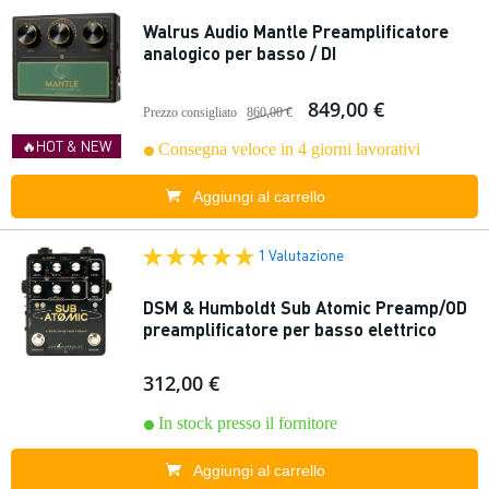
Walrus Audio Mantle Preamplificatore
analogico per basso / DI
849,00 €
Prezzo consigliato
860,00 €
🔥HOT & NEW
Consegna veloce in 4 giorni lavorativi
Aggiungi al carrello
1 Valutazione
DSM & Humboldt Sub Atomic Preamp/OD
preamplificatore per basso elettrico
312,00 €
In stock presso il fornitore
Aggiungi al carrello