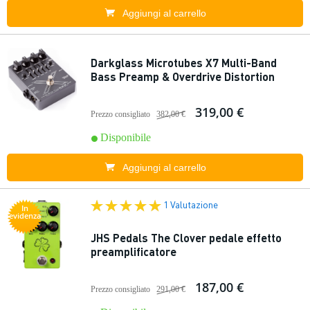
Aggiungi al carrello
Darkglass Microtubes X7 Multi-Band
Bass Preamp & Overdrive Distortion
319,00 €
Prezzo consigliato
382,00 €
Disponibile
Aggiungi al carrello
1 Valutazione
In
evidenza
JHS Pedals The Clover pedale effetto
preamplificatore
187,00 €
Prezzo consigliato
291,00 €