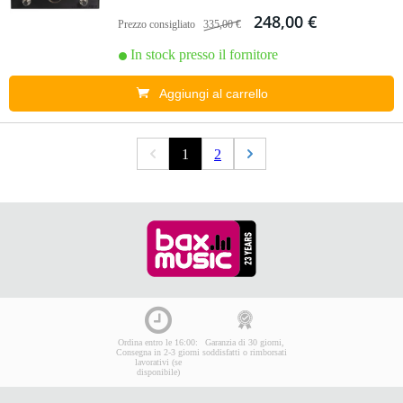
248,00 €
Prezzo consigliato
335,00 €
In stock presso il fornitore
Aggiungi al carrello
1
2
Ordina entro le 16:00:
Garanzia di 30 giorni,
Consegna in 2-3 giorni
soddisfatti o rimborsati
lavorativi (se
disponibile)