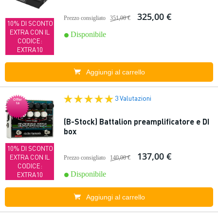
325,00 €
Prezzo consigliato
351,00 €
10% DI SCONTO
EXTRA CON IL
Disponibile
CODICE:
EXTRA10
Aggiungi al carrello
3 Valutazioni
Offer
ta
(B-Stock) Battalion preamplificatore e DI
box
10% DI SCONTO
137,00 €
EXTRA CON IL
Prezzo consigliato
140,00 €
CODICE:
Disponibile
EXTRA10
Aggiungi al carrello