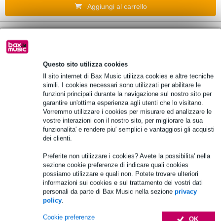
Aggiungi al carrello
SKB 1SKB-CV24W custodia rigida per
piatti da 24''
Questo sito utilizza cookies
225,00 €
Il sito internet di Bax Music utilizza cookies e altre tecniche
Prezzo consigliato
277,00 €
simili. I cookies necessari sono utilizzati per abilitare le
funzioni principali durante la navigazione sul nostro sito per
In stock presso il fornitore
garantire un'ottima esperienza agli utenti che lo visitano.
Vorremmo utilizzare i cookies per misurare ed analizzare le
Aggiungi al carrello
vostre interazioni con il nostro sito, per migliorare la sua
funzionalita' e rendere piu' semplici e vantaggiosi gli acquisti
dei clienti.
1 Valutazione
Preferite non utilizzare i cookies? Avete la possibilita' nella
sezione cookie preferenze di indicare quali cookies
SKB 1SKB-CV8 ATA 22'' custodia rigida
possiamo utilizzare e quali non. Potete trovare ulteriori
per piatto
informazioni sui cookies e sul trattamento dei vostri dati
personali da parte di Bax Music nella sezione
privacy
186,00 €
policy
.
Prezzo consigliato
223,00 €
Cookie preferenze
OK
In stock presso il fornitore