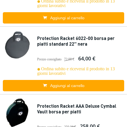
Ordina subito e riceverai il prodotto in 13
giorni lavorativi
Aggiungi al carrello
Protection Racket 6022-00 borsa per
piatti standard 22'' nera
64,00 €
Prezzo consigliato
72,00 €
Ordina subito e riceverai il prodotto in 13
giorni lavorativi
Aggiungi al carrello
Protection Racket AAA Deluxe Cymbal
Vault borsa per piatti
258,00 €