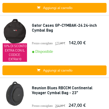
Aggiungi al carrello
Gator Cases GP-CYMBAK-24 24-inch
Cymbal Bag
142,00 €
Prezzo consigliato
177,00 €
10% DI SCONTO
EXTRA CON IL
Disponibile
CODICE:
EXTRA10
Aggiungi al carrello
Reunion Blues RBCCM Continental
Voyager Cymbal Bag - 23"
247,00 €
Prezzo consigliato
264,00 €