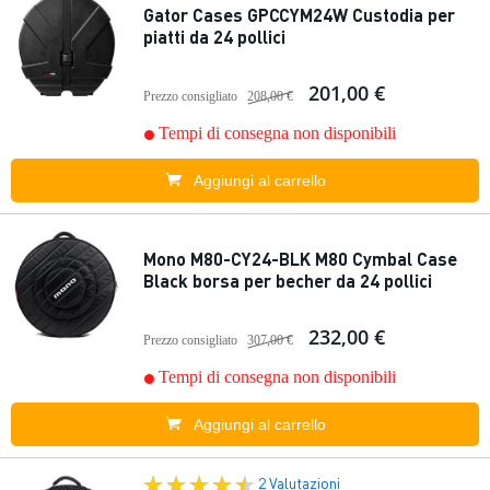
Gator Cases GPCCYM24W Custodia per
piatti da 24 pollici
201,00 €
Prezzo consigliato
208,00 €
Tempi di consegna non disponibili
Aggiungi al carrello
Mono M80-CY24-BLK M80 Cymbal Case
Black borsa per becher da 24 pollici
232,00 €
Prezzo consigliato
307,00 €
Tempi di consegna non disponibili
Aggiungi al carrello
2 Valutazioni