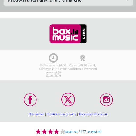
Ordina entro le 16:00:
Garanzia di 30 giorni,
Consegna in 2-3 giorni
soddisfatti o rimborsati
lavorativi (se
disponibile)
Disclaimer
|
Politica sulla privacy
|
Impostazioni cookie
basato su 3477 recensioni