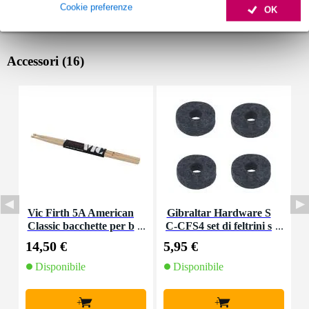
Cookie preferenze
OK
Accessori (16)
Vic Firth 5A American
Gibraltar Hardware S
Classic bacchette per b
C-CFS4 set di feltrini s
C
atteria in noce america
ottili per piatti (4 pezzi)
p
14,50 €
5,95 €
7
no con punta in legno
Disponibile
Disponibile
+
+