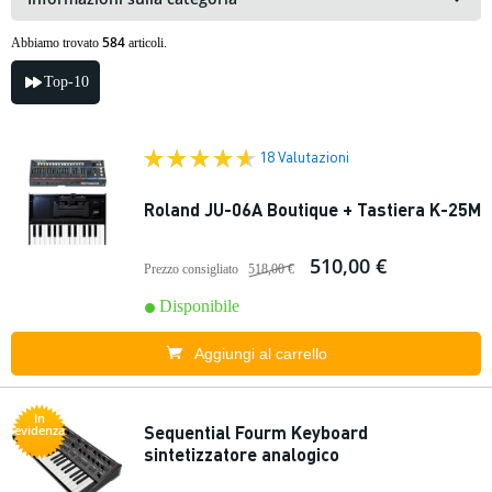
584
Abbiamo trovato
articoli.
Top-10
18 Valutazioni
Roland JU-06A Boutique + Tastiera K-25M
510,00 €
Prezzo consigliato
518,00 €
Disponibile
Aggiungi al carrello
In
Sequential Fourm Keyboard
evidenza
sintetizzatore analogico