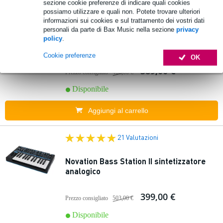
sezione cookie preferenze di indicare quali cookies
possiamo utilizzare e quali non. Potete trovare ulteriori
3 Valutazioni
informazioni sui cookies e sul trattamento dei vostri dati
In
evidenza
personali da parte di Bax Music nella sezione
privacy
policy
.
PWM Malevolent Analogue Synthesizer
Cookie preferenze
OK
389,00 €
Prezzo consigliato
466,00 €
Disponibile
Aggiungi al carrello
21 Valutazioni
Novation Bass Station II sintetizzatore
analogico
399,00 €
Prezzo consigliato
503,00 €
Disponibile