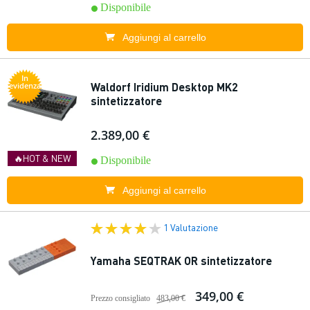
Disponibile
Aggiungi al carrello
In
Waldorf Iridium Desktop MK2
evidenza
sintetizzatore
2.389,00 €
🔥HOT & NEW
Disponibile
Aggiungi al carrello
1 Valutazione
Yamaha SEQTRAK OR sintetizzatore
349,00 €
Prezzo consigliato
483,00 €