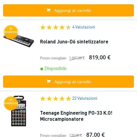
Aggiungi al carrello
4 Valutazioni
In
evidenza
Roland Juno-D6 sintetizzatore
819,00 €
Prezzo consigliato
1.007,00 €
Disponibile
Aggiungi al carrello
22 Valutazioni
In
evidenza
Teenage Engineering PO-33 K.O!
Microcampionatore
87,00 €
Prezzo consigliato
120,00 €