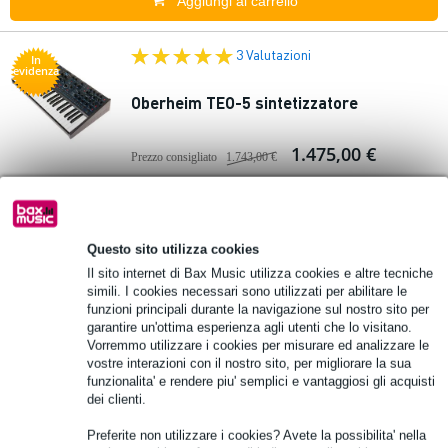
Aggiungi al carrello
3 Valutazioni
In
evidenza
Oberheim TEO-5 sintetizzatore
1.475,00 €
Prezzo consigliato
1.743,00 €
Disponibile
Aggiungi al carrello
Questo sito utilizza cookies
Il sito internet di Bax Music utilizza cookies e altre tecniche
simili. I cookies necessari sono utilizzati per abilitare le
Korg microKORG 2 Vocoder/Synthesizer
funzioni principali durante la navigazione sul nostro sito per
garantire un'ottima esperienza agli utenti che lo visitano.
Vorremmo utilizzare i cookies per misurare ed analizzare le
498,00 €
Prezzo consigliato
611,00 €
vostre interazioni con il nostro sito, per migliorare la sua
funzionalita' e rendere piu' semplici e vantaggiosi gli acquisti
Disponibile
dei clienti.
Preferite non utilizzare i cookies? Avete la possibilita' nella
Aggiungi al carrello