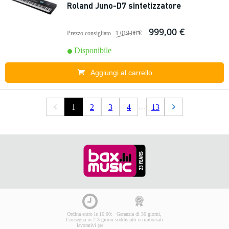
Roland Juno-D7 sintetizzatore
999,00 €
Prezzo consigliato
1.019,00 €
Disponibile
Aggiungi al carrello
…
1
2
3
4
13
Ordina entro le 16:00:
Garanzia di 30 giorni,
Consegna in 2-3 giorni
soddisfatti o rimborsati
lavorativi (se