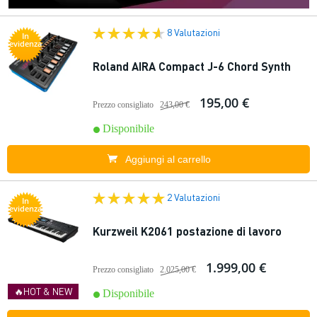
8 Valutazioni
In
evidenza
Roland AIRA Compact J-6 Chord Synth
195,00 €
Prezzo consigliato
243,00 €
Disponibile
Aggiungi al carrello
2 Valutazioni
In
evidenza
Kurzweil K2061 postazione di lavoro
1.999,00 €
Prezzo consigliato
2.025,00 €
🔥HOT & NEW
Disponibile