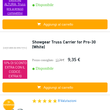
ALTURA: Truss
Disponibile
pro a prezzi
competitivi
Aggiungi al carrello
Showgear Truss Carrier for Pro-30
(White)
9,35 €
Prezzo consigliato
12,70 €
10% DI SCONTO
EXTRA CON IL
Disponibile
CODICE:
EXTRA10
Aggiungi al carrello
8 Valutazioni
In
evidenza