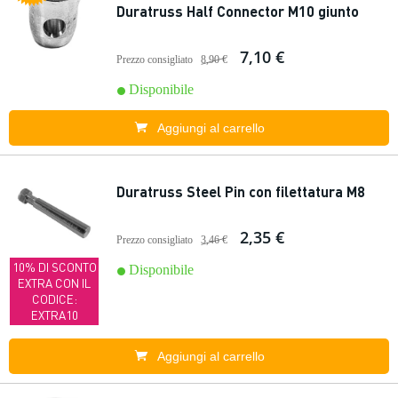
Duratruss Half Connector M10 giunto
7,10 €
Prezzo consigliato
8,90 €
Disponibile
Aggiungi al carrello
Duratruss Steel Pin con filettatura M8
2,35 €
Prezzo consigliato
3,46 €
10% DI SCONTO
Disponibile
EXTRA CON IL
CODICE:
EXTRA10
Aggiungi al carrello