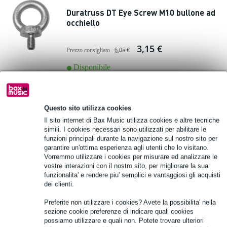
Duratruss DT Eye Screw M10 bullone ad
occhiello
3,15 €
Prezzo consigliato
6,05 €
Disponibile
Aggiungi al carrello
Questo sito utilizza cookies
In
Il sito internet di Bax Music utilizza cookies e altre tecniche
Altura FA-TVBRACE Supporto universale
evidenza
simili. I cookies necessari sono utilizzati per abilitare le
per montaggio a traliccio TV
funzioni principali durante la navigazione sul nostro sito per
garantire un'ottima esperienza agli utenti che lo visitano.
Vorremmo utilizzare i cookies per misurare ed analizzare le
199,00 €
Prezzo consigliato
200,00 €
vostre interazioni con il nostro sito, per migliorare la sua
[NOVITÀ]
funzionalita' e rendere piu' semplici e vantaggiosi gli acquisti
ALTURA: Truss
Disponibile
dei clienti.
pro a prezzi
competitivi
Preferite non utilizzare i cookies? Avete la possibilita' nella
sezione cookie preferenze di indicare quali cookies
Aggiungi al carrello
possiamo utilizzare e quali non. Potete trovare ulteriori