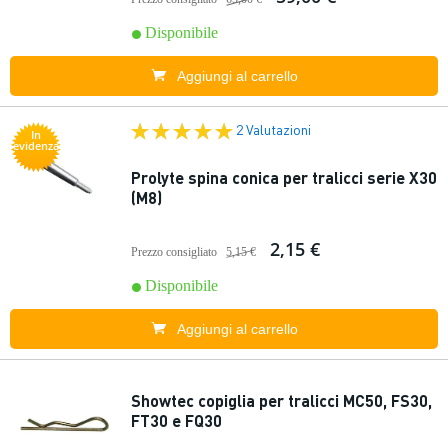
Disponibile
Aggiungi al carrello
2 Valutazioni
In
evidenza
Prolyte spina conica per tralicci serie X30
(M8)
2,15 €
Prezzo consigliato
5,15 €
Disponibile
Aggiungi al carrello
Showtec copiglia per tralicci MC50, FS30,
FT30 e FQ30