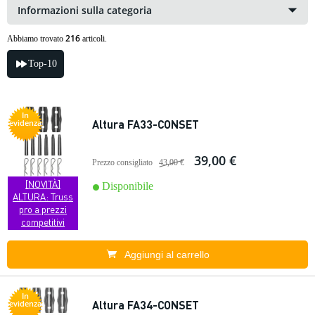
Informazioni sulla categoria
216
Abbiamo trovato
articoli.
Top-10
In
Altura FA33-CONSET
evidenza
39,00 €
Prezzo consigliato
43,00 €
[NOVITÀ]
Disponibile
ALTURA: Truss
pro a prezzi
competitivi
Aggiungi al carrello
In
Altura FA34-CONSET
evidenza