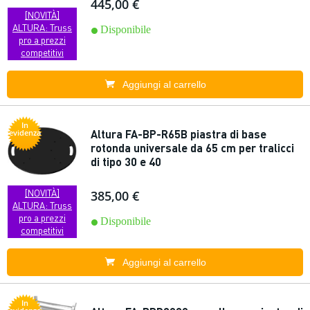
445,00 €
[NOVITÀ]
ALTURA: Truss
Disponibile
pro a prezzi
competitivi
Aggiungi al carrello
In
Altura FA-BP-R65B piastra di base
evidenza
rotonda universale da 65 cm per tralicci
di tipo 30 e 40
[NOVITÀ]
385,00 €
ALTURA: Truss
pro a prezzi
Disponibile
competitivi
Aggiungi al carrello
In