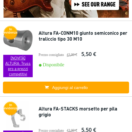
In
Altura FA-CONM10 giunto semiconico per
evidenza
traliccio tipo 30 M10
5,50 €
Prezzo consigliato
43,00 €
[NOVITÀ]
ALTURA: Truss
Disponibile
pro a prezzi
competitivi
Aggiungi al carrello
In
Altura FA-STACKS morsetto per pila
evidenza
grigio
5,50 €
Prezzo consigliato
43,00 €