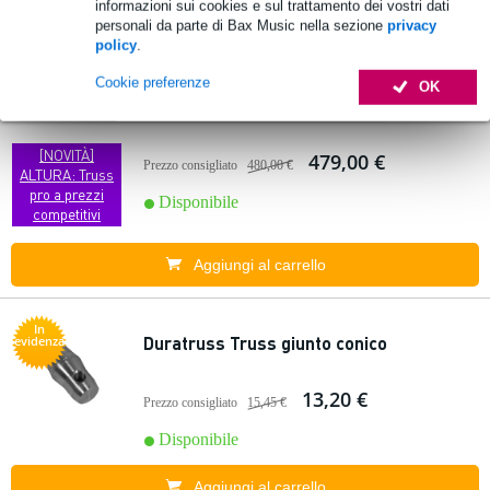
informazioni sui cookies e sul trattamento dei vostri dati
personali da parte di Bax Music nella sezione
privacy
policy
.
In
Altura FA-BP8080B piastra di base
evidenza
universale 80x80 cm per tralicci di tipo 30
Cookie preferenze
OK
e 40
[NOVITÀ]
479,00 €
Prezzo consigliato
480,00 €
ALTURA: Truss
pro a prezzi
Disponibile
competitivi
Aggiungi al carrello
In
Duratruss Truss giunto conico
evidenza
13,20 €
Prezzo consigliato
15,45 €
Disponibile
Aggiungi al carrello