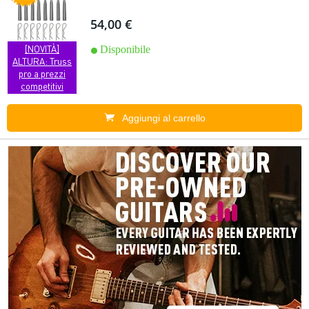
54,00 €
[NOVITÀ]
Disponibile
ALTURA: Truss
pro a prezzi
competitivi
Aggiungi al carrello