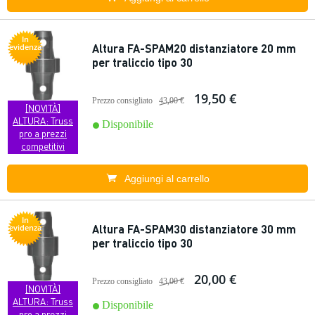
In
Altura FA-SPAM20 distanziatore 20 mm
evidenza
per traliccio tipo 30
19,50 €
Prezzo consigliato
43,00 €
[NOVITÀ]
ALTURA: Truss
Disponibile
pro a prezzi
competitivi
Aggiungi al carrello
In
Altura FA-SPAM30 distanziatore 30 mm
evidenza
per traliccio tipo 30
20,00 €
Prezzo consigliato
43,00 €
[NOVITÀ]
ALTURA: Truss
Disponibile
pro a prezzi