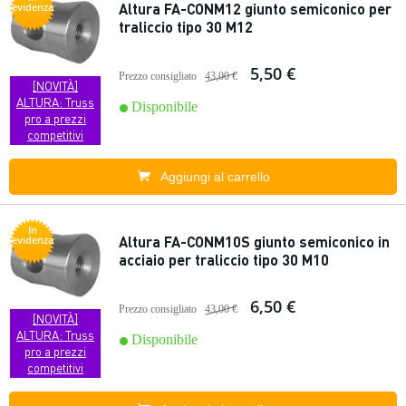
Altura FA-CONM12 giunto semiconico per
evidenza
traliccio tipo 30 M12
5,50 €
Prezzo consigliato
43,00 €
[NOVITÀ]
ALTURA: Truss
Disponibile
pro a prezzi
competitivi
Aggiungi al carrello
In
Altura FA-CONM10S giunto semiconico in
evidenza
acciaio per traliccio tipo 30 M10
6,50 €
Prezzo consigliato
43,00 €
[NOVITÀ]
ALTURA: Truss
Disponibile
pro a prezzi
competitivi