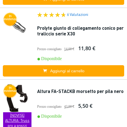
6 Valutazioni
In
evidenza
Prolyte giunto di collegamento conico per
traliccio serie X30
11,80 €
Prezzo consigliato
14,00 €
Disponibile
Aggiungi al carrello
In
Altura FA-STACKB morsetto per pila nero
evidenza
5,50 €
Prezzo consigliato
43,00 €
[NOVITÀ]
Disponibile
ALTURA: Truss
pro a prezzi