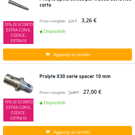
corto
3,26 €
Prezzo consigliato
4,31 €
10% DI SCONTO
EXTRA CON IL
Disponibile
CODICE:
EXTRA10
Aggiungi al carrello
Prolyte X30 serie spacer 10 mm
27,00 €
Prezzo consigliato
74,00 €
10% DI SCONTO
Disponibile
EXTRA CON IL
CODICE:
EXTRA10
Aggiungi al carrello