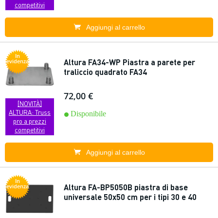
competitivi
Aggiungi al carrello
In
Altura FA34-WP Piastra a parete per
evidenza
traliccio quadrato FA34
72,00 €
[NOVITÀ]
ALTURA: Truss
Disponibile
pro a prezzi
competitivi
Aggiungi al carrello
In
Altura FA-BP5050B piastra di base
evidenza
universale 50x50 cm per i tipi 30 e 40