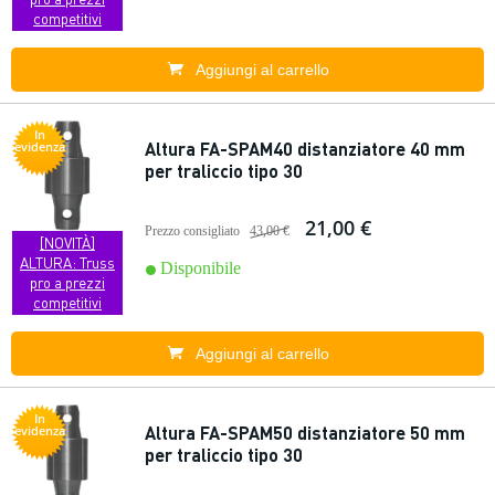
competitivi
Aggiungi al carrello
In
Altura FA-SPAM40 distanziatore 40 mm
evidenza
per traliccio tipo 30
21,00 €
Prezzo consigliato
43,00 €
[NOVITÀ]
ALTURA: Truss
Disponibile
pro a prezzi
competitivi
Aggiungi al carrello
In
Altura FA-SPAM50 distanziatore 50 mm
evidenza
per traliccio tipo 30