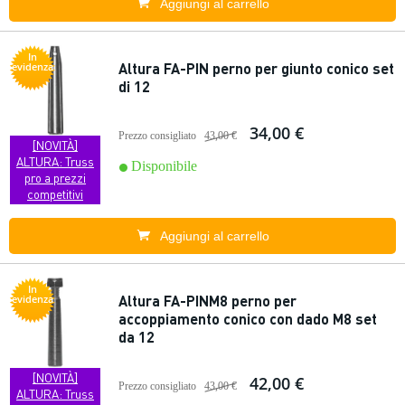
Aggiungi al carrello
In
Altura FA-PIN perno per giunto conico set
evidenza
di 12
34,00 €
Prezzo consigliato
43,00 €
[NOVITÀ]
ALTURA: Truss
Disponibile
pro a prezzi
competitivi
Aggiungi al carrello
In
Altura FA-PINM8 perno per
evidenza
accoppiamento conico con dado M8 set
da 12
[NOVITÀ]
42,00 €
Prezzo consigliato
43,00 €
ALTURA: Truss