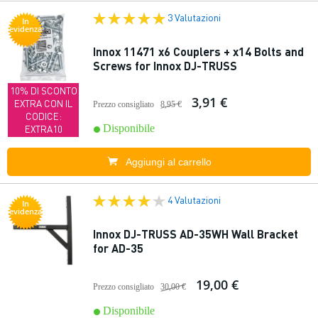
3 Valutazioni
In
evidenza
Innox 11471 x6 Couplers + x14 Bolts and
Screws for Innox DJ-TRUSS
10% DI SCONTO
3,91 €
EXTRA CON IL
Prezzo consigliato
8,95 €
CODICE:
Disponibile
EXTRA10
Aggiungi al carrello
4 Valutazioni
In
evidenza
Innox DJ-TRUSS AD-35WH Wall Bracket
for AD-35
19,00 €
Prezzo consigliato
30,00 €
Disponibile