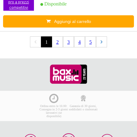
pro a prezzi
Disponibile
competitivi
Aggiungi al carrello
1
2
3
4
5
Ordina entro le 16:00:
Garanzia di 30 giorni,
Consegna in 2-3 giorni
soddisfatti o rimborsati
lavorativi (se
disponibile)