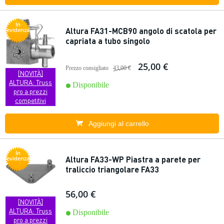
In
Altura FA31-MCB90 angolo di scatola per
evidenza
capriata a tubo singolo
25,00 €
Prezzo consigliato
43,00 €
[NOVITÀ]
ALTURA: Truss
Disponibile
pro a prezzi
competitivi
Aggiungi al carrello
In
Altura FA33-WP Piastra a parete per
evidenza
traliccio triangolare FA33
56,00 €
[NOVITÀ]
ALTURA: Truss
Disponibile
pro a prezzi