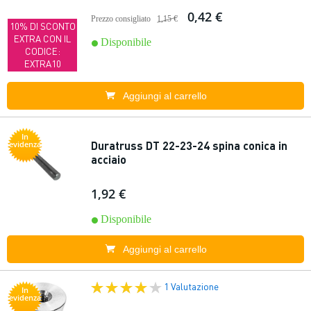
0,42 €
Prezzo consigliato
1,15 €
10% DI SCONTO
EXTRA CON IL
Disponibile
CODICE:
EXTRA10
Aggiungi al carrello
In
Duratruss DT 22-23-24 spina conica in
evidenza
acciaio
1,92 €
Disponibile
Aggiungi al carrello
1 Valutazione
In
evidenza