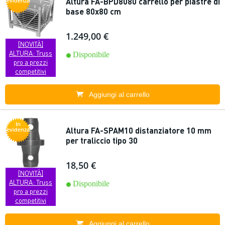
Altura FA-BPD8080 carrello per piastre di
evidenza
base 80x80 cm
1.249,00 €
[NOVITÀ]
ALTURA: Truss
Disponibile
pro a prezzi
competitivi
Aggiungi al carrello
In
Altura FA-SPAM10 distanziatore 10 mm
evidenza
per traliccio tipo 30
18,50 €
[NOVITÀ]
ALTURA: Truss
Disponibile
pro a prezzi
competitivi
Aggiungi al carrello