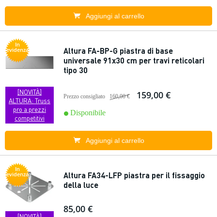
Aggiungi al carrello
In
Altura FA-BP-G piastra di base
evidenza
universale 91x30 cm per travi reticolari
tipo 30
[NOVITÀ]
159,00 €
Prezzo consigliato
160,00 €
ALTURA: Truss
pro a prezzi
Disponibile
competitivi
Aggiungi al carrello
In
Altura FA34-LFP piastra per il fissaggio
evidenza
della luce
85,00 €
[NOVITÀ]