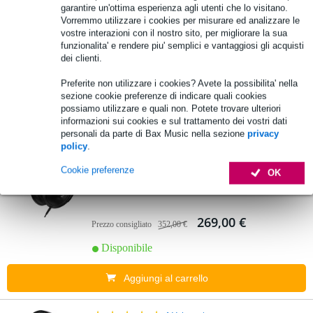
garantire un'ottima esperienza agli utenti che lo visitano.
Vorremmo utilizzare i cookies per misurare ed analizzare le
Sennheiser HD 480 Pro cuffie da studio
vostre interazioni con il nostro sito, per migliorare la sua
funzionalita' e rendere piu' semplici e vantaggiosi gli acquisti
399,00 €
dei clienti.
🔥HOT & NEW
Disponibile
Preferite non utilizzare i cookies? Avete la possibilita' nella
sezione cookie preferenze di indicare quali cookies
possiamo utilizzare e quali non. Potete trovare ulteriori
Aggiungi al carrello
informazioni sui cookies e sul trattamento dei vostri dati
personali da parte di Bax Music nella sezione
privacy
policy
.
10 Valutazioni
Cookie preferenze
OK
Sennheiser HD 620S Headphones
269,00 €
Prezzo consigliato
352,00 €
Disponibile
Aggiungi al carrello