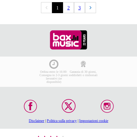
1
2
3
Ordina entro le 16:00:
Garanzia di 30 giorni,
Consegna in 2-3 giorni
soddisfatti o rimborsati
lavorativi (se
disponibile)
Disclaimer
|
Politica sulla privacy
|
Impostazioni cookie