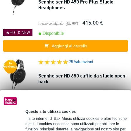
Sennheiser HD 490 Pro Plus Studio
Headphones
415,00 €
Prezzo consigliato
483,00 €
🔥HOT & NEW
Disponibile
Aggiungi al carrello
25 Valutazioni
In
evidenza
Sennheiser HD 650 cuffie da studio open-
back
366,00 €
Prezzo consigliato
503,00 €
Disponibile
Questo sito utilizza cookies
Il sito internet di Bax Music utilizza cookies e altre tecniche
Aggiungi al carrello
simili. I cookies necessari sono utilizzati per abilitare le
funzioni principali durante la navigazione sul nostro sito per