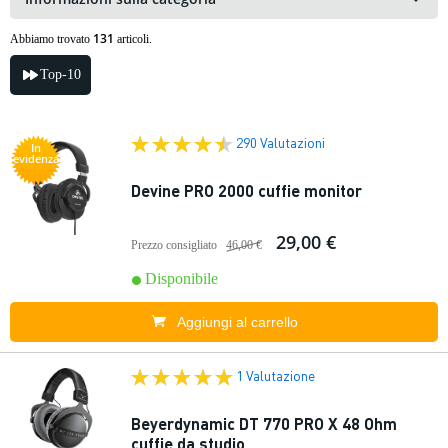
131
Abbiamo trovato
articoli.
Top-10
290 Valutazioni
In
evidenza
Devine PRO 2000 cuffie monitor
29,00 €
Prezzo consigliato
46,00 €
Disponibile
Aggiungi al carrello
1 Valutazione
Beyerdynamic DT 770 PRO X 48 Ohm
cuffie da studio