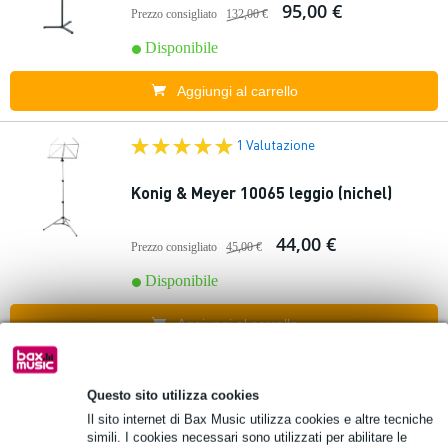
95,00 €
Prezzo consigliato
132,00 €
Disponibile
Aggiungi al carrello
1 Valutazione
Konig & Meyer 10065 leggio (nichel)
44,00 €
Prezzo consigliato
45,00 €
Disponibile
Aggiungi al carrello
1 Valutazione
In
evidenza
Questo sito utilizza cookies
Il sito internet di Bax Music utilizza cookies e altre tecniche
Fazley 11019 Music Rest for FKB-050
simili. I cookies necessari sono utilizzati per abilitare le