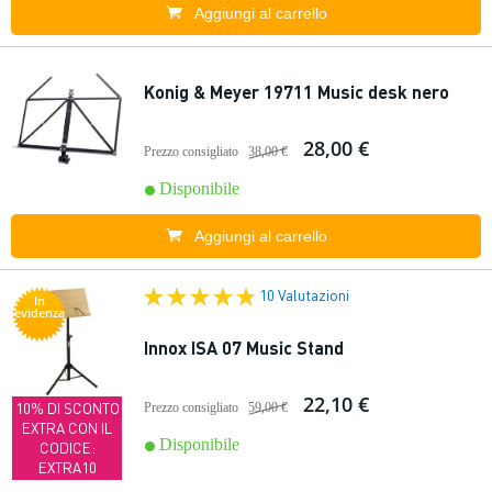
Aggiungi al carrello
Konig & Meyer 19711 Music desk nero
28,00 €
Prezzo consigliato
38,00 €
Disponibile
Aggiungi al carrello
10 Valutazioni
In
evidenza
Innox ISA 07 Music Stand
22,10 €
10% DI SCONTO
Prezzo consigliato
59,00 €
EXTRA CON IL
Disponibile
CODICE:
EXTRA10