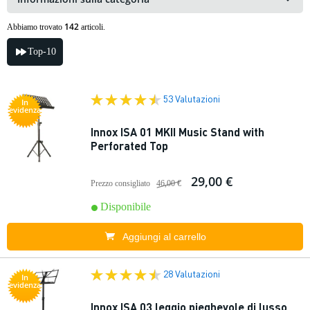
142
Abbiamo trovato
articoli.
Top-10
53 Valutazioni
In
evidenza
Innox ISA 01 MKII Music Stand with
Perforated Top
29,00 €
Prezzo consigliato
46,00 €
Disponibile
Aggiungi al carrello
28 Valutazioni
In
evidenza
Innox ISA 03 leggio pieghevole di lusso