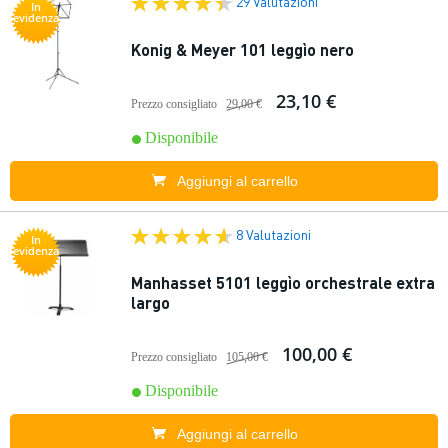
29 Valutazioni
In
evidenza
Konig & Meyer 101 leggìo nero
23,10 €
Prezzo consigliato
29,00 €
Disponibile
Aggiungi al carrello
8 Valutazioni
In
evidenza
Manhasset 5101 leggìo orchestrale extra
largo
100,00 €
Prezzo consigliato
105,00 €
Disponibile
Aggiungi al carrello