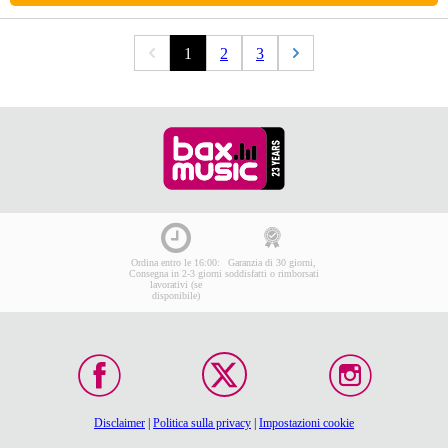
1
2
3
Ordina entro le 16:00:
Garanzia di 30 giorni,
Consegna in 2-3 giorni
soddisfatti o rimborsati
lavorativi (se
disponibile)
Disclaimer
|
Politica sulla privacy
|
Impostazioni cookie