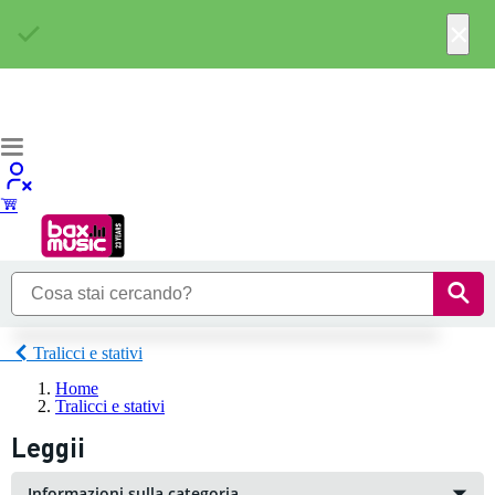
×
Tralicci e stativi
Home
Tralicci e stativi
Leggii
Informazioni sulla categoria