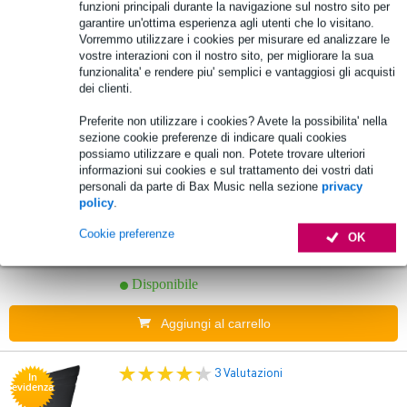
funzioni principali durante la navigazione sul nostro sito per
3,47 €
garantire un'ottima esperienza agli utenti che lo visitano.
10% DI SCONTO
Prezzo consigliato
7,95 €
Vorremmo utilizzare i cookies per misurare ed analizzare le
EXTRA CON IL
vostre interazioni con il nostro sito, per migliorare la sua
Disponibile
CODICE:
funzionalita' e rendere piu' semplici e vantaggiosi gli acquisti
EXTRA10
dei clienti.
Aggiungi al carrello
Preferite non utilizzare i cookies? Avete la possibilita' nella
sezione cookie preferenze di indicare quali cookies
possiamo utilizzare e quali non. Potete trovare ulteriori
informazioni sui cookies e sul trattamento dei vostri dati
Studiologic Magnetic Music Stand for
personali da parte di Bax Music nella sezione
privacy
Studiologic SL
policy
.
Cookie preferenze
OK
58,00 €
Prezzo consigliato
68,00 €
Disponibile
Aggiungi al carrello
3 Valutazioni
In
evidenza