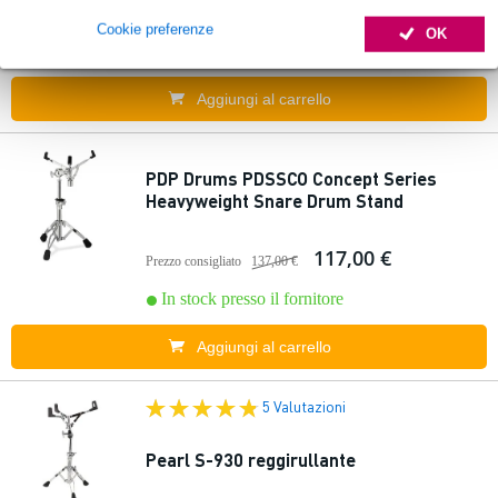
138,00 €
Prezzo consigliato
154,00 €
Cookie preferenze
OK
In stock presso il fornitore
Aggiungi al carrello
PDP Drums PDSSCO Concept Series
Heavyweight Snare Drum Stand
117,00 €
Prezzo consigliato
137,00 €
In stock presso il fornitore
Aggiungi al carrello
5 Valutazioni
Pearl S-930 reggirullante