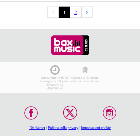
1
2
Ordina entro le 16:00:
Garanzia di 30 giorni,
Consegna in 2-3 giorni
soddisfatti o rimborsati
lavorativi (se
disponibile)
Disclaimer
|
Politica sulla privacy
|
Impostazioni cookie