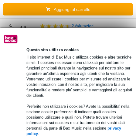
Aggiungi al carrello
2 Valutazioni
Gibraltar Hardware 8713UA Supporto per
rullante/tamburo Base piatta
Questo sito utilizza cookies
Il sito internet di Bax Music utilizza cookies e altre tecniche
125,00 €
simili. I cookies necessari sono utilizzati per abilitare le
Prezzo consigliato
128,00 €
funzioni principali durante la navigazione sul nostro sito per
In stock presso il fornitore
garantire un'ottima esperienza agli utenti che lo visitano.
Vorremmo utilizzare i cookies per misurare ed analizzare le
vostre interazioni con il nostro sito, per migliorare la sua
Aggiungi al carrello
funzionalita' e rendere piu' semplici e vantaggiosi gli acquisti
dei clienti.
1 Valutazione
Preferite non utilizzare i cookies? Avete la possibilita' nella
sezione cookie preferenze di indicare quali cookies
Gibraltar Hardware 9706UA-TP
possiamo utilizzare e quali non. Potete trovare ulteriori
reggirullante
informazioni sui cookies e sul trattamento dei vostri dati
personali da parte di Bax Music nella sezione
privacy
policy
.