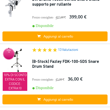
supporto per rullante
399,00 €
Prezzo consigliato
407,00 €
Disponibile
Aggiungi al carrello
13 Valutazioni
Offer
ta
(B-Stock) Fazley FDK-100-SDS Snare
Drum Stand
10% DI SCONTO
36,00 €
EXTRA CON IL
Prezzo consigliato
45,00 €
CODICE:
Disponibile
EXTRA10
Aggiungi al carrello