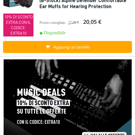
(B-Stock) Alpine Defender Comfortable
Ear Muffs for Hearing Protection
10% DI SCONTO
20,05 €
EXTRA CON IL
Prezzo consigliato
27,00 €
CODICE:
Disponibile
EXTRA10
Aggiungi al carrello