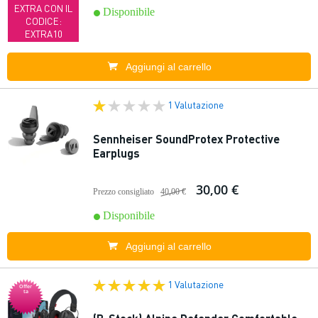
EXTRA CON IL
Disponibile
CODICE:
EXTRA10
Aggiungi al carrello
1 Valutazione
Sennheiser SoundProtex Protective
Earplugs
30,00 €
Prezzo consigliato
40,00 €
Disponibile
Aggiungi al carrello
1 Valutazione
Offer
ta