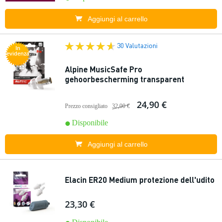
Aggiungi al carrello
30 Valutazioni
In
evidenza
Alpine MusicSafe Pro
gehoorbescherming transparent
24,90 €
Prezzo consigliato
32,00 €
Disponibile
Aggiungi al carrello
Elacin ER20 Medium protezione dell'udito
23,30 €