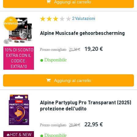
Aggiungi al carrello
2 Valutazioni
In
evidenza
Alpine Musicsafe gehoorbescherming
19,20 €
10% DI SCONTO
Prezzo consigliato
21,50 €
EXTRA CON IL
Disponibile
CODICE:
EXTRA10
Aggiungi al carrello
Alpine Partyplug Pro Transparant (2025)
protezione dell'udito
22,95 €
Prezzo consigliato
28,00 €
🔥HOT & NEW
Disponibile