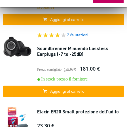
Ordina subito e riceverai il prodotto in 6 giorni
lavorativi
Aggiungi al carrello
2 Valutazioni
Soundbrenner Minuendo Lossless
Earplugs (-7 to -25dB)
181,00 €
Prezzo consigliato
199,00 €
In stock presso il fornitore
Aggiungi al carrello
Elacin ER20 Small protezione dell'udito
23,30 €