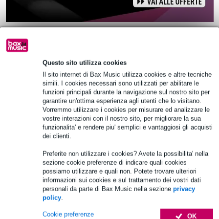
Blackstar EARPLUG1 Protezioni acustiche
ad alta fedeltà
Questo sito utilizza cookies
Il sito internet di Bax Music utilizza cookies e altre tecniche
28,00 €
simili. I cookies necessari sono utilizzati per abilitare le
Prezzo consigliato
38,00 €
funzioni principali durante la navigazione sul nostro sito per
In stock presso il fornitore
garantire un'ottima esperienza agli utenti che lo visitano.
Vorremmo utilizzare i cookies per misurare ed analizzare le
vostre interazioni con il nostro sito, per migliorare la sua
Aggiungi al carrello
funzionalita' e rendere piu' semplici e vantaggiosi gli acquisti
dei clienti.
1 Valutazione
Preferite non utilizzare i cookies? Avete la possibilita' nella
sezione cookie preferenze di indicare quali cookies
Crescendo PR-1571 PRO Amplified 20 dB
possiamo utilizzare e quali non. Potete trovare ulteriori
gehoorbescherming
informazioni sui cookies e sul trattamento dei vostri dati
personali da parte di Bax Music nella sezione
privacy
policy
.
48,00 €
Prezzo consigliato
63,00 €
Cookie preferenze
OK