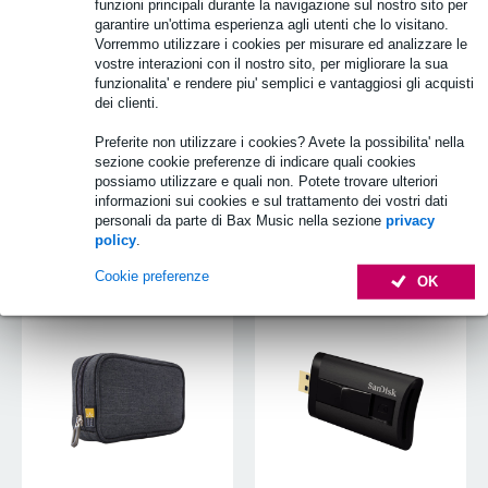
funzioni principali durante la navigazione sul nostro sito per
garantire un'ottima esperienza agli utenti che lo visitano.
Vorremmo utilizzare i cookies per misurare ed analizzare le
vostre interazioni con il nostro sito, per migliorare la sua
funzionalita' e rendere piu' semplici e vantaggiosi gli acquisti
dei clienti.
Preferite non utilizzare i cookies? Avete la possibilita' nella
sezione cookie preferenze di indicare quali cookies
possiamo utilizzare e quali non. Potete trovare ulteriori
informazioni sui cookies e sul trattamento dei vostri dati
personali da parte di Bax Music nella sezione
privacy
policy
.
Accessori per
Lettore schede di
l'archiviazione dati
memoria
Cookie preferenze
OK