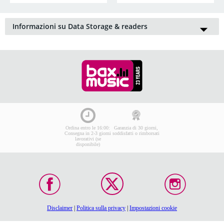
Informazioni su Data Storage & readers
Portate le vostre creazioni musicali, le foto e i video sempre
con voi grazie ad un supporto per l'archiviazione dati come
una
chiavetta USB
o una scheda SD. Quest'ultima è una
scheda di memoria che potete inserire in fotocamere, alcuni
tipi di attrezzatura per DJ, lettori multimediali, cellulari e
svariati modelli di
registratori
. Le schede di memoria sono
semplici da sostituire, nel caso fosse necessario ulteriore
spazio di archiviazione. Esistono anche le schede
CompactFlash, e gli
hard disk esterni
, come alternativa alle
chiavette USB. Per riporre al sicuro i vostri supporti di
archiviazione potrete usare uno dei tanti utili
accessori per
Ordina entro le 16:00:
Garanzia di 30 giorni,
archiviazione dati
.
Consegna in 2-3 giorni
soddisfatti o rimborsati
lavorativi (se
disponibile)
Disclaimer
|
Politica sulla privacy
|
Impostazioni cookie