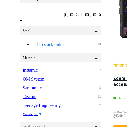
(0,00 € - 2.000,00 €)
Stock
In stock online
18
Marchio
5
Instamic
2
Zoom 
OM System
1
acces
Saramonic
2
Tascam
12
Dispo
Teenage Engineering
2
Prezzo con
Vedi di più
346,00 €
Set di prodotti