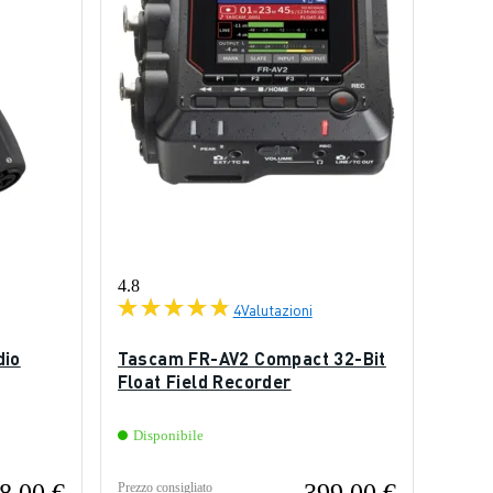
4.8
4
Valutazioni
dio
Tascam FR-AV2 Compact 32-Bit
Float Field Recorder
Disponibile
Prezzo consigliato