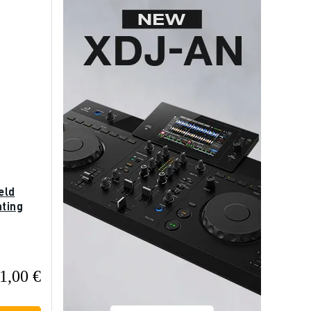
eld
ating
1,00 €