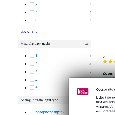
3
2
4
7
6
8
Vedi di più
Max. playback tracks
1
3
5
2
18
3
2
Zoom 
regis
4
10
6
11
Questo sito 
Dispo
Il sito inter
Analogue audio input type
funzioni pri
Prezzo con
visitano. Vor
453,00 €
migliorare la
headphone input (TRRS mini-
2