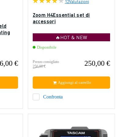
12
Valutazioni
Zoom H4Essential set di
accessori
eld
ating
🔥HOT & NEW
Disponibile
6,00 €
250,00 €
Prezzo consigliato
256,00 €
Aggiungi al carrello
Confronta