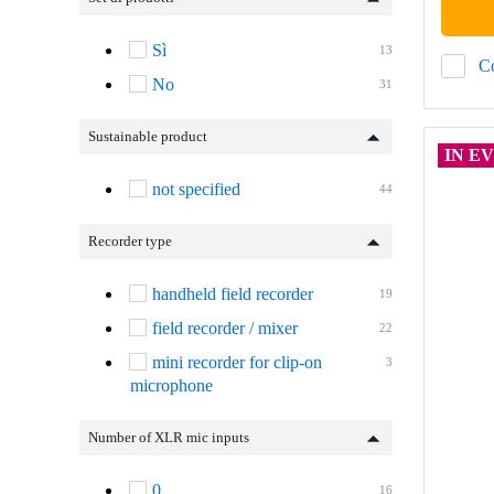
Sì
13
C
No
31
Sustainable product
IN E
not specified
44
Recorder type
handheld field recorder
19
field recorder / mixer
22
mini recorder for clip-on
3
microphone
Number of XLR mic inputs
0
16