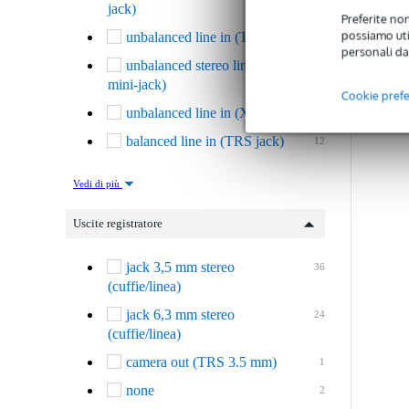
jack)
Preferite non
possiamo util
unbalanced line in (TS jack)
9
personali da
C
unbalanced stereo line in (TRS
12
mini-jack)
Cookie pref
unbalanced line in (XLR)
1
balanced line in (TRS jack)
12
Vedi di più
Uscite registratore
jack 3,5 mm stereo
36
(cuffie/linea)
jack 6,3 mm stereo
24
(cuffie/linea)
camera out (TRS 3.5 mm)
1
none
2