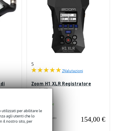
5
2
Valutazioni
 di
Zoom H1 XLR Registratore
portatile
Disponibile
utilizzati per abilitare le
za agli utenti che lo
9,00 €
154,00 €
Prezzo consigliato
 il nostro sito, per
163,00 €