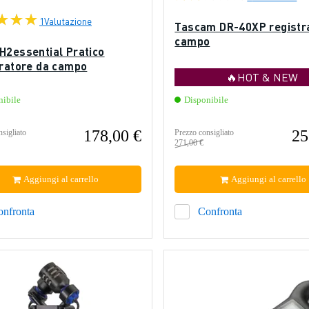
1
Valutazione
Tascam DR-40XP registra
campo
H2essential Pratico
tratore da campo
🔥HOT & NEW
nibile
Disponibile
178,00 €
25
sigliato
Prezzo consigliato
271,00 €
Aggiungi al carrello
Aggiungi al carrello
onfronta
Confronta