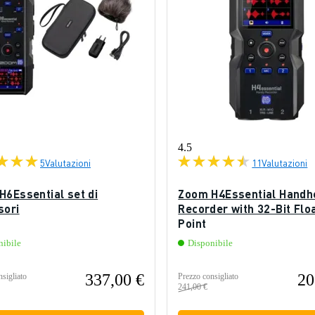
4.5
5
Valutazioni
11
Valutazioni
H6Essential set di
Zoom H4Essential Handh
sori
Recorder with 32-Bit Flo
Point
nibile
Disponibile
337,00 €
20
sigliato
Prezzo consigliato
241,00 €