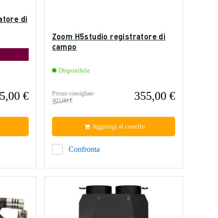
tore di
Zoom H5studio registratore di
campo
Disponibile
5,00 €
355,00 €
Prezzo consigliato
402,00 €
Aggiungi al carrello
Confronta