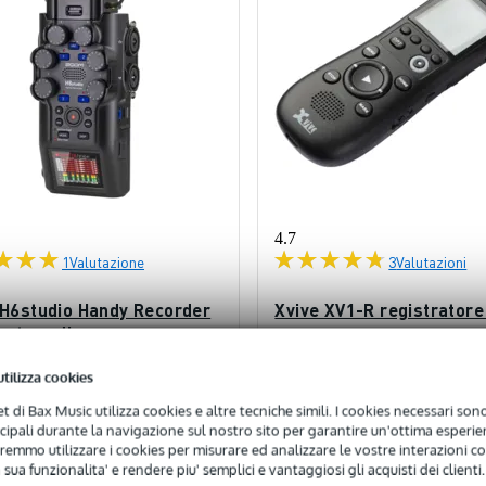
4.7
1
Valutazione
3
Valutazioni
H6studio Handy Recorder
Xvive XV1-R registratore
tratore di campo
campo
utilizza cookies
nibile
Disponibile
net di Bax Music utilizza cookies e altre tecniche simili. I cookies necessari sono 
ncipali durante la navigazione sul nostro sito per garantire un'ottima esperien
398,00 €
6
sigliato
Prezzo consigliato
remmo utilizzare i cookies per misurare ed analizzare le vostre interazioni con
86,00 €
 sua funzionalita' e rendere piu' semplici e vantaggiosi gli acquisti dei clienti.