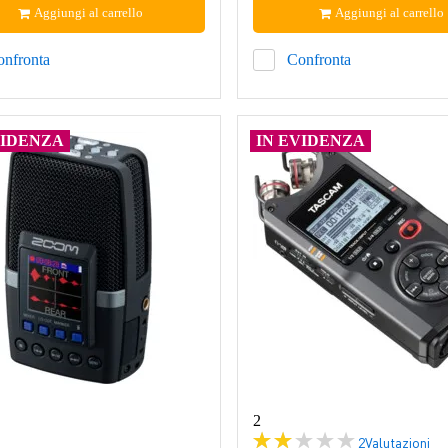
Aggiungi al carrello
Aggiungi al carrello
onfronta
Confronta
VIDENZA
IN EVIDENZA
2
2
Valutazioni