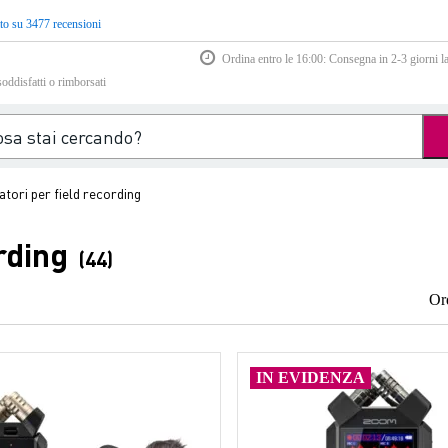
to su 3477 recensioni
Ordina entro le 16:00: Consegna in 2-3 giorni la
soddisfatti o rimborsati
atori per field recording
rding
(44)
Or
IN EVIDENZA