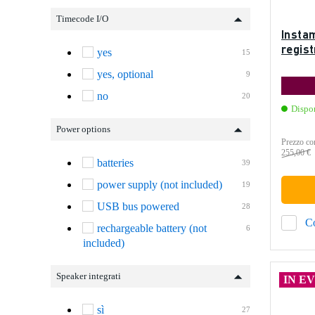
Timecode I/O
Insta
regis
yes
15
yes, optional
9
no
20
Dispo
Power options
Prezzo con
255,00 €
batteries
39
power supply (not included)
19
USB bus powered
28
C
rechargeable battery (not
6
included)
Speaker integrati
IN E
sì
27