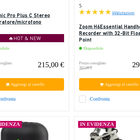
5
4
Valutazioni
mic Pro Plus C Stereo
tratore/microfono
Zoom H6Essential Handh
Recorder with 32-Bit Flo
🔥HOT & NEW
Point
nibile
Disponibile
215,00 €
29
sigliato
Prezzo consigliato
362,00 €
Aggiungi al carrello
Aggiungi al carrello
onfronta
Confronta
VIDENZA
IN EVIDENZA