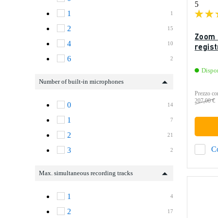
5
1
1
2
15
Zoom 
4
10
regis
6
2
Dispo
Number of built-in microphones
Prezzo con
207,00 €
0
14
1
7
2
21
C
3
2
Max. simultaneous recording tracks
1
4
2
17