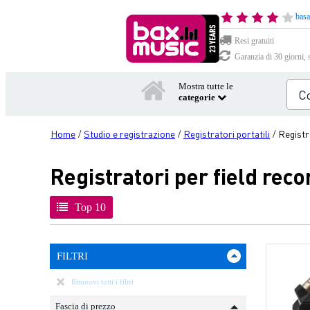
basa
Resi gratuiti
Garanzia di 30 giorni, 
Mostra tutte le
categorie
Home
Studio e registrazione
Registratori portatili
Registr
/
/
/
Registratori per field reco
Top 10
FILTRI
Rimuovi tutti i filtri
Fascia di prezzo