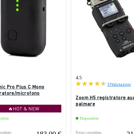
4.5
31
Valutazioni
mic Pro Plus C Mono
tratore/microfono
Zoom H5 registratore au
palmare
🔥HOT & NEW
nibile
Disponibile
sigliato
Prezzo consigliato