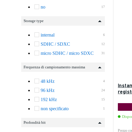
no
17
Storage type
internal
6
SDHC / SDXC
12
micro SDHC / micro SDXC
31
Frequenza di campionamento massima
48 kHz
4
Insta
96 kHz
24
regis
192 kHz
15
non specificato
1
Dispo
Profondità bit
Prezzo con