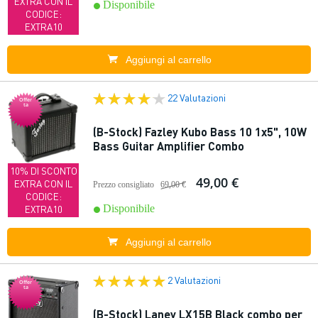
EXTRA CON IL
Disponibile
CODICE:
EXTRA10
Aggiungi al carrello
22 Valutazioni
Offer
ta
(B-Stock) Fazley Kubo Bass 10 1x5", 10W
Bass Guitar Amplifier Combo
10% DI SCONTO
49,00 €
EXTRA CON IL
Prezzo consigliato
69,00 €
CODICE:
Disponibile
EXTRA10
Aggiungi al carrello
2 Valutazioni
Offer
ta
(B-Stock) Laney LX15B Black combo per