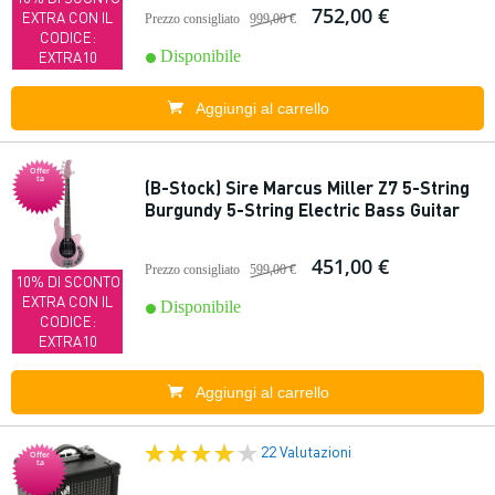
752,00 €
EXTRA CON IL
Prezzo consigliato
999,00 €
CODICE:
Disponibile
EXTRA10
Aggiungi al carrello
Offer
ta
(B-Stock) Sire Marcus Miller Z7 5-String
Burgundy 5-String Electric Bass Guitar
451,00 €
Prezzo consigliato
599,00 €
10% DI SCONTO
EXTRA CON IL
Disponibile
CODICE:
EXTRA10
Aggiungi al carrello
22 Valutazioni
Offer
ta