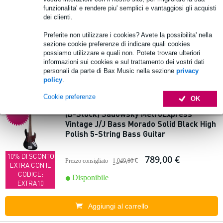
funzionalita' e rendere piu' semplici e vantaggiosi gli acquisti
dei clienti.
861,00 €
Prezzo consigliato
1.205,00 €
10% DI SCONTO
Preferite non utilizzare i cookies? Avete la possibilita' nella
EXTRA CON IL
Disponibile
sezione cookie preferenze di indicare quali cookies
CODICE:
possiamo utilizzare e quali non. Potete trovare ulteriori
EXTRA10
informazioni sui cookies e sul trattamento dei vostri dati
personali da parte di Bax Music nella sezione
privacy
Aggiungi al carrello
policy
.
Cookie preferenze
OK
Offer
ta
(B-Stock) Sadowsky MetroExpress
Vintage J/J Bass Morado Solid Black High
Polish 5-String Bass Guitar
10% DI SCONTO
789,00 €
Prezzo consigliato
1.049,00 €
EXTRA CON IL
CODICE:
Disponibile
EXTRA10
Aggiungi al carrello