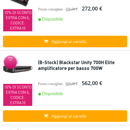
272,00 €
Prezzo consigliato
456,00 €
10% DI SCONTO
EXTRA CON IL
Disponibile
CODICE:
EXTRA10
Aggiungi al carrello
Offer
ta
(B-Stock) Blackstar Unity 700H Elite
amplificatore per basso 700W
562,00 €
Prezzo consigliato
809,00 €
10% DI SCONTO
EXTRA CON IL
Disponibile
CODICE:
EXTRA10
Aggiungi al carrello