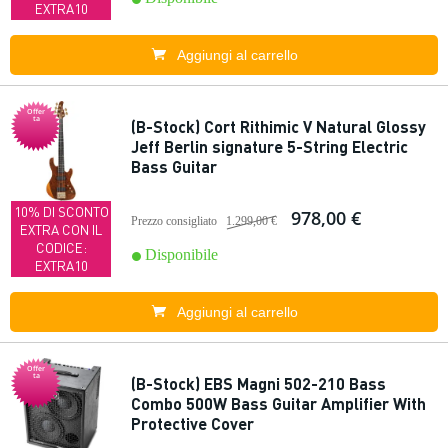
EXTRA10
Aggiungi al carrello
Offer
ta
(B-Stock) Cort Rithimic V Natural Glossy
Jeff Berlin signature 5-String Electric
Bass Guitar
10% DI SCONTO
978,00 €
Prezzo consigliato
1.299,00 €
EXTRA CON IL
CODICE:
Disponibile
EXTRA10
Aggiungi al carrello
Offer
ta
(B-Stock) EBS Magni 502-210 Bass
Combo 500W Bass Guitar Amplifier With
Protective Cover