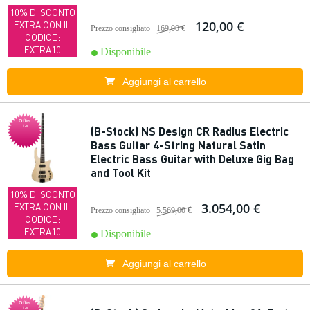
10% DI SCONTO
120,00 €
EXTRA CON IL
Prezzo consigliato
169,00 €
CODICE:
EXTRA10
Disponibile
Aggiungi al carrello
Offer
ta
(B-Stock) NS Design CR Radius Electric
Bass Guitar 4-String Natural Satin
Electric Bass Guitar with Deluxe Gig Bag
and Tool Kit
10% DI SCONTO
3.054,00 €
EXTRA CON IL
Prezzo consigliato
5.569,00 €
CODICE:
EXTRA10
Disponibile
Aggiungi al carrello
Offer
ta