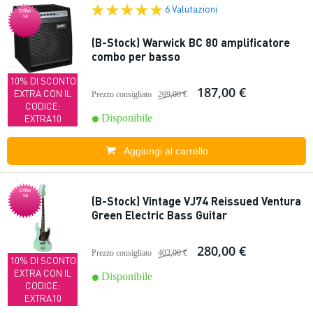
6 Valutazioni
Offer
ta
(B-Stock) Warwick BC 80 amplificatore
combo per basso
10% DI SCONTO
187,00 €
EXTRA CON IL
Prezzo consigliato
269,00 €
CODICE:
Disponibile
EXTRA10
Aggiungi al carrello
Offer
ta
(B-Stock) Vintage VJ74 Reissued Ventura
Green Electric Bass Guitar
280,00 €
Prezzo consigliato
402,00 €
10% DI SCONTO
EXTRA CON IL
Disponibile
CODICE:
EXTRA10