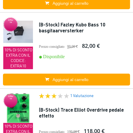
Aggiungi al carrello
Offer
ta
(B-Stock) Fazley Kubo Bass 10
basgitaarversterker
82,00 €
Prezzo consigliato
99,00 €
10% DI SCONTO
EXTRA CON IL
Disponibile
CODICE:
EXTRA10
Aggiungi al carrello
1 Valutazione
Offer
ta
(B-Stock) Trace Elliot Overdrive pedale
effetto
10% DI SCONTO
118,00 €
EXTRA CON IL
Prezzo consigliato
199,00 €