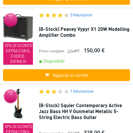
3 Valutazioni
Offer
ta
(B-Stock) Peavey Vypyr X1 20W Modelling
Amplifier Combo
10% DI SCONTO
150,00 €
EXTRA CON IL
Prezzo consigliato
233,00 €
CODICE:
Disponibile
EXTRA10
Aggiungi al carrello
1 Valutazione
Offer
ta
(B-Stock) Squier Contemporary Active
Jazz Bass HH V Gunmetal Metallic 5-
String Electric Bass Guitar
10% DI SCONTO
328,00 €
EXTRA CON IL