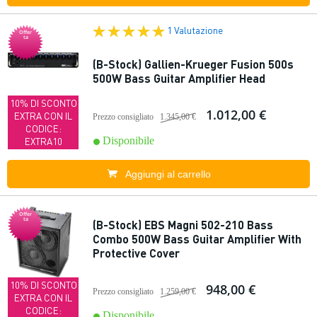
1 Valutazione
Offer
ta
(B-Stock) Gallien-Krueger Fusion 500s
500W Bass Guitar Amplifier Head
10% DI SCONTO
1.012,00 €
EXTRA CON IL
Prezzo consigliato
1.345,00 €
CODICE:
Disponibile
EXTRA10
Aggiungi al carrello
Offer
ta
(B-Stock) EBS Magni 502-210 Bass
Combo 500W Bass Guitar Amplifier With
Protective Cover
10% DI SCONTO
948,00 €
Prezzo consigliato
1.259,00 €
EXTRA CON IL
CODICE:
Disponibile