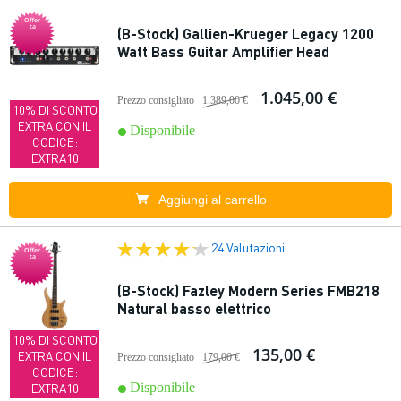
Offer
ta
(B-Stock) Gallien-Krueger Legacy 1200
Watt Bass Guitar Amplifier Head
1.045,00 €
Prezzo consigliato
1.389,00 €
10% DI SCONTO
EXTRA CON IL
Disponibile
CODICE:
EXTRA10
Aggiungi al carrello
24 Valutazioni
Offer
ta
(B-Stock) Fazley Modern Series FMB218
Natural basso elettrico
10% DI SCONTO
135,00 €
EXTRA CON IL
Prezzo consigliato
179,00 €
CODICE:
Disponibile
EXTRA10