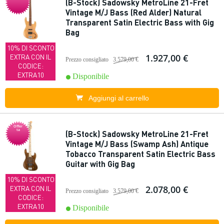
(B-Stock) Sadowsky MetroLine 21-Fret
Vintage M/J Bass (Red Alder) Natural
Transparent Satin Electric Bass with Gig
Bag
10% DI SCONTO
1.927,00 €
EXTRA CON IL
Prezzo consigliato
3.579,00 €
CODICE:
EXTRA10
Disponibile
Aggiungi al carrello
Offer
ta
(B-Stock) Sadowsky MetroLine 21-Fret
Vintage M/J Bass (Swamp Ash) Antique
Tobacco Transparent Satin Electric Bass
Guitar with Gig Bag
10% DI SCONTO
2.078,00 €
EXTRA CON IL
Prezzo consigliato
3.579,00 €
CODICE:
EXTRA10
Disponibile