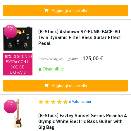
Aggiungi al carrello
Offer
ta
(B-Stock) Ashdown SZ-FUNK-FACE-VU
Twin Dynamic Filter Bass Guitar Effect
Pedal
10% DI SCONTO
125,00 €
Prezzo consigliato
196,00 €
EXTRA CON IL
CODICE:
Disponibile
EXTRA10
Aggiungi al carrello
6 Valutazioni
Offer
ta
(B-Stock) Fazley Sunset Series Piranha 4
Olympic White Electric Bass Guitar with
Gig Bag