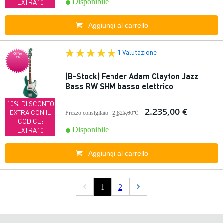
Disponibile
EXTRA10
Aggiungi al carrello
1 Valutazione
Offer
ta
(B-Stock) Fender Adam Clayton Jazz
Bass RW SHM basso elettrico
10% DI SCONTO
2.235,00 €
EXTRA CON IL
Prezzo consigliato
2.823,00 €
CODICE:
Disponibile
EXTRA10
Aggiungi al carrello
1
2