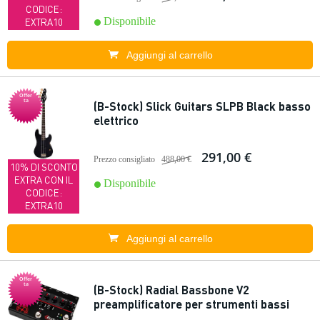
CODICE:
Disponibile
EXTRA10
Aggiungi al carrello
Offer
ta
(B-Stock) Slick Guitars SLPB Black basso
elettrico
291,00 €
Prezzo consigliato
488,00 €
10% DI SCONTO
EXTRA CON IL
Disponibile
CODICE:
EXTRA10
Aggiungi al carrello
Offer
ta
(B-Stock) Radial Bassbone V2
preamplificatore per strumenti bassi