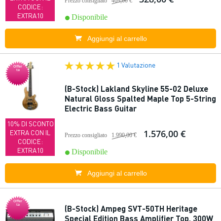
Prezzo consigliato
469,00 €
CODICE:
EXTRA10
Disponibile
Aggiungi al carrello
1 Valutazione
Offer
ta
(B-Stock) Lakland Skyline 55-02 Deluxe
Natural Gloss Spalted Maple Top 5-String
Electric Bass Guitar
10% DI SCONTO
1.576,00 €
EXTRA CON IL
Prezzo consigliato
1.990,00 €
CODICE:
EXTRA10
Disponibile
Aggiungi al carrello
Offer
ta
(B-Stock) Ampeg SVT-50TH Heritage
Special Edition Bass Amplifier Top, 300W