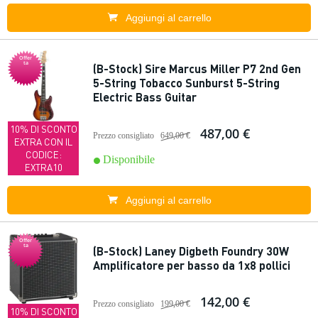
Aggiungi al carrello
Offer
ta
(B-Stock) Sire Marcus Miller P7 2nd Gen
5-String Tobacco Sunburst 5-String
Electric Bass Guitar
10% DI SCONTO
487,00 €
Prezzo consigliato
649,00 €
EXTRA CON IL
CODICE:
Disponibile
EXTRA10
Aggiungi al carrello
Offer
ta
(B-Stock) Laney Digbeth Foundry 30W
Amplificatore per basso da 1x8 pollici
142,00 €
Prezzo consigliato
199,00 €
10% DI SCONTO