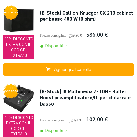
In
(B-Stock) Gallien-Krueger CX 210 cabinet
evidenza
per basso 400 W (8 ohm)
586,00 €
Prezzo consigliato
739,00 €
10% DI SCONTO
EXTRA CON IL
Disponibile
CODICE:
EXTRA10
Aggiungi al carrello
In
(B-Stock) IK Multimedia Z-TONE Buffer
evidenza
Boost preamplificatore/DI per chitarra e
basso
10% DI SCONTO
102,00 €
Prezzo consigliato
129,00 €
EXTRA CON IL
CODICE:
Disponibile
EXTRA10