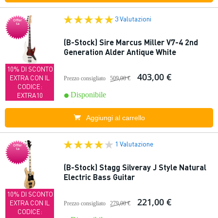
3 Valutazioni
Offer
ta
(B-Stock) Sire Marcus Miller V7-4 2nd
Generation Alder Antique White
10% DI SCONTO
403,00 €
EXTRA CON IL
Prezzo consigliato
509,00 €
CODICE:
Disponibile
EXTRA10
Aggiungi al carrello
1 Valutazione
Offer
ta
(B-Stock) Stagg Silveray J Style Natural
Electric Bass Guitar
10% DI SCONTO
221,00 €
EXTRA CON IL
Prezzo consigliato
279,00 €
CODICE: