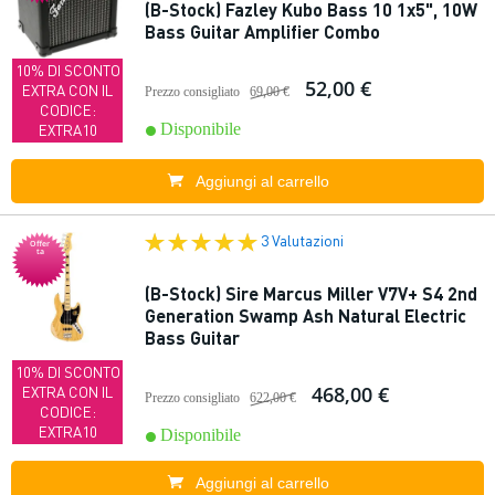
(B-Stock) Fazley Kubo Bass 10 1x5", 10W
Bass Guitar Amplifier Combo
10% DI SCONTO
52,00 €
EXTRA CON IL
Prezzo consigliato
69,00 €
CODICE:
Disponibile
EXTRA10
Aggiungi al carrello
3 Valutazioni
Offer
ta
(B-Stock) Sire Marcus Miller V7V+ S4 2nd
Generation Swamp Ash Natural Electric
Bass Guitar
10% DI SCONTO
468,00 €
EXTRA CON IL
Prezzo consigliato
622,00 €
CODICE:
EXTRA10
Disponibile
Aggiungi al carrello