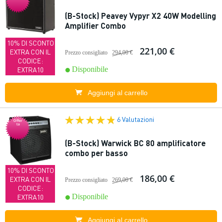
(B-Stock) Peavey Vypyr X2 40W Modelling
Amplifier Combo
10% DI SCONTO
221,00 €
EXTRA CON IL
Prezzo consigliato
294,00 €
CODICE:
Disponibile
EXTRA10
Aggiungi al carrello
6 Valutazioni
Offer
ta
(B-Stock) Warwick BC 80 amplificatore
combo per basso
10% DI SCONTO
186,00 €
EXTRA CON IL
Prezzo consigliato
269,00 €
CODICE:
Disponibile
EXTRA10
Aggiungi al carrello