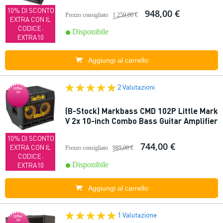
10% DI SCONTO
948,00 €
Prezzo consigliato
1.259,00 €
EXTRA CON IL
CODICE:
Disponibile
EXTRA10
Aggiungi al carrello
2 Valutazioni
Offer
ta
(B-Stock) Markbass CMD 102P Little Mark
V 2x 10-inch Combo Bass Guitar Amplifier
10% DI SCONTO
744,00 €
EXTRA CON IL
Prezzo consigliato
989,00 €
CODICE:
Disponibile
EXTRA10
Aggiungi al carrello
1 Valutazione
Offer
ta