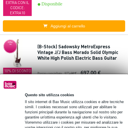
EXTRA CON IL
Disponibile
CODICE:
EXTRA10
Aggiungi al carrello
Offer
ta
(B-Stock) Sadowsky MetroExpress
Vintage J/J Bass Morado Solid Olympic
White High Polish Electric Bass Guitar
10% DI SCONTO
697,00 €
Prezzo consigliato
975,00 €
EXTRA CON IL
CODICE:
Disponibile
EXTRA10
Questo sito utilizza cookies
Aggiungi al carrello
Il sito internet di Bax Music utilizza cookies e altre tecniche
simili. I cookies necessari sono utilizzati per abilitare le
funzioni principali durante la navigazione sul nostro sito per
Offer
garantire un'ottima esperienza agli utenti che lo visitano.
ta
(B-Stock) Gallien-Krueger Legacy 800
Vorremmo utilizzare i cookies per misurare ed analizzare le
Watt Bass Guitar Amplifier Head
vostre interazioni con il nostro sito, per migliorare la sua