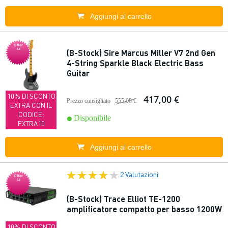
Aggiungi al carrello
Offer
ta
(B-Stock) Sire Marcus Miller V7 2nd Gen
4-String Sparkle Black Electric Bass
Guitar
10% DI SCONTO
417,00 €
Prezzo consigliato
555,00 €
EXTRA CON IL
CODICE:
Disponibile
EXTRA10
Aggiungi al carrello
2 Valutazioni
Offer
ta
(B-Stock) Trace Elliot TE-1200
amplificatore compatto per basso 1200W
10% DI SCONTO