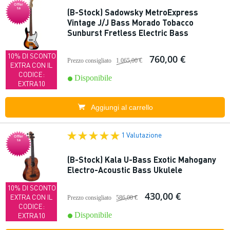
Offer
ta
(B-Stock) Sadowsky MetroExpress
Vintage J/J Bass Morado Tobacco
Sunburst Fretless Electric Bass
10% DI SCONTO
760,00 €
Prezzo consigliato
1.065,00 €
EXTRA CON IL
CODICE:
Disponibile
EXTRA10
Aggiungi al carrello
1 Valutazione
Offer
ta
(B-Stock) Kala U-Bass Exotic Mahogany
Electro-Acoustic Bass Ukulele
10% DI SCONTO
430,00 €
EXTRA CON IL
Prezzo consigliato
586,00 €
CODICE:
Disponibile
EXTRA10