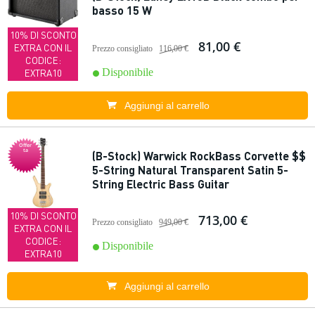
basso 15 W
10% DI SCONTO
81,00 €
EXTRA CON IL
Prezzo consigliato
116,00 €
CODICE:
Disponibile
EXTRA10
Aggiungi al carrello
Offer
ta
(B-Stock) Warwick RockBass Corvette $$
5-String Natural Transparent Satin 5-
String Electric Bass Guitar
10% DI SCONTO
713,00 €
Prezzo consigliato
949,00 €
EXTRA CON IL
CODICE:
Disponibile
EXTRA10
Aggiungi al carrello