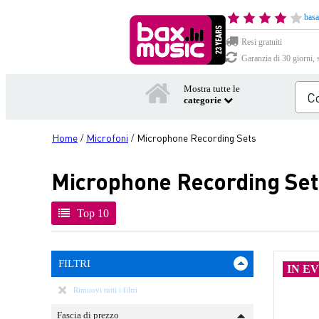
basa
Resi gratuiti
Garanzia di 30 giorni, 
Mostra tutte le
categorie
Home
Microfoni
Microphone Recording Sets
/
/
Microphone Recording Set
Top 10
FILTRI
IN E
Rimuovi tutti i filtri
Fascia di prezzo