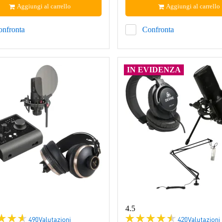
Aggiungi al carrello
Aggiungi al carrello
onfronta
Confronta
IN EVIDENZA
4.5
490
Valutazioni
420
Valutazioni