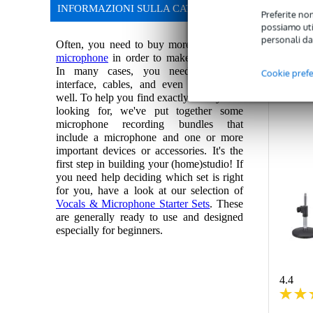
INFORMAZIONI SULLA CATEGORIA
Preferite non
C
possiamo util
personali da
Often, you need to buy more than just a
microphone
in order to make recordings.
In many cases, you need an audio
Cookie pref
interface, cables, and even software as
well. To help you find exactly what you're
looking for, we've put together some
microphone recording bundles that
include a microphone and one or more
important devices or accessories. It's the
first step in building your (home)studio! If
you need help deciding which set is right
for you, have a look at our selection of
Vocals & Microphone Starter Sets
. These
are generally ready to use and designed
especially for beginners.
4.4