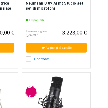
trica
Neumann U 87 Ai mt Studio set
enziale
set di microfoni
Disponibile
0,00 €
3.223,00 €
Prezzo consigliato
3.263,50 €
Aggiungi al carrello
Confronta
offer
ta