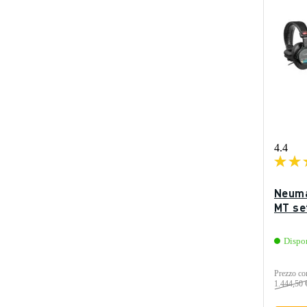
4.4
Neuma
MT set
Dispo
Prezzo con
1.444,50 