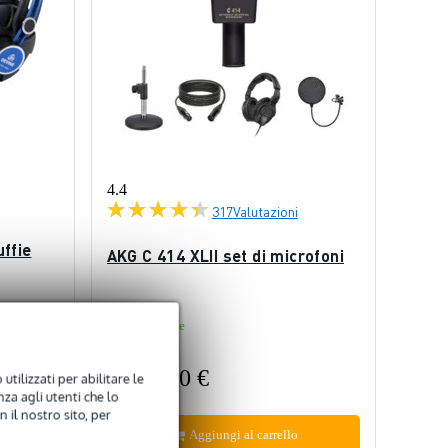
4.4
317
Valutazioni
ffie
AKG C 414 XLII set di microfoni
Disponibile
8,00 €
1.069,50 €
utilizzati per abilitare le
za agli utenti che lo
 il nostro sito, per
Aggiungi al carrello