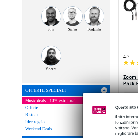
Stijn
Stefan
Benjamin
4.7
Vincent
Zoom 
Pack 
OFFERTE SPECIALI
Dispo
Music deals: -10% extra ora!
Questo sito 
Offerte
Prezzo con
B-stock
Il sito inter
115,00 €
Idee regalo
funzioni pri
visitano. Vor
Weekend Deals
migliorare la