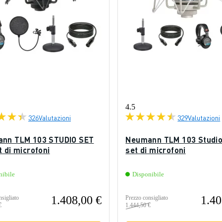
4.5
326
Valutazioni
329
Valutazioni
nn TLM 103 STUDIO SET
Neumann TLM 103 Studio
 di microfoni
set di microfoni
nibile
Disponibile
1.408,00 €
1.40
sigliato
Prezzo consigliato
€
1.444,50 €