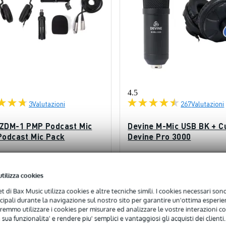
4.5
3
Valutazioni
267
Valutazioni
ZDM-1 PMP Podcast Mic
Devine M-Mic USB BK + Cu
Podcast Mic Pack
Devine Pro 3000
nibile
Disponibile
utilizza cookies
98,00 €
6
sigliato
Prezzo consigliato
net di Bax Music utilizza cookies e altre tecniche simili. I cookies necessari sono 
70,00 €
ncipali durante la navigazione sul nostro sito per garantire un'ottima esperien
remmo utilizzare i cookies per misurare ed analizzare le vostre interazioni con
 sua funzionalita' e rendere piu' semplici e vantaggiosi gli acquisti dei clienti.
Aggiungi al carrello
Aggiungi al carrello