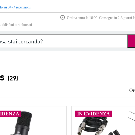
to su 3477 recensioni
Ordina entro le 16:00: Consegna in 2-3 giorni la
soddisfatti o rimborsati
s
(29)
Or
VIDENZA
IN EVIDENZA