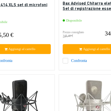
Bax Advised Chitarra elet
414 XLS set di microfoni
Set di registrazione ess
Disponibile
nibile
34
Prezzo consigliato
5,50 €
348,40 €
Aggiungi al carrello
Aggiungi al carrello
onfronta
Confronta