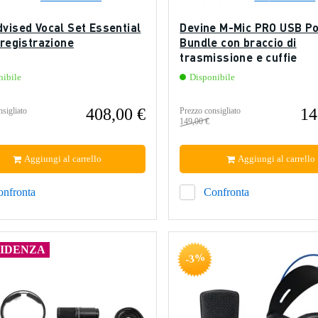
vised Vocal Set Essential
Devine M-Mic PRO USB P
 registrazione
Bundle con braccio di
trasmissione e cuffie
nibile
Disponibile
408,00 €
14
sigliato
Prezzo consigliato
149,00 €
Aggiungi al carrello
Aggiungi al carrello
onfronta
Confronta
VIDENZA
-3%