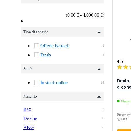
(0,00 € - 4.000,00 €)
Tipo di accordo
Offerte B-stock
1
Deals
1
4.5
Stock
Devin
In stock online
14
a con
Marchio
Dispo
Bax
2
Prezzo con
Devine
6
56,00 €
AKG
6