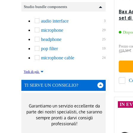
Studio bundle components
Bax Ad
set di
audio interface
3
microphone
29
Dispo
headphone
25
Prezzo con
pop filter
19
418,50 €
microphone cable
24
Vedi di più
C
TI SERVE UN CONSIGLIO?
IN E
Garantiamo un servizio eccellente da
parte dei nostri specialisti, che saranno
sempre pronti a darvi consigli
professionali!