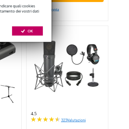
indicare quali cookies
Confronta
ttamento dei vostri dati
OK
4.5
323
Valutazioni