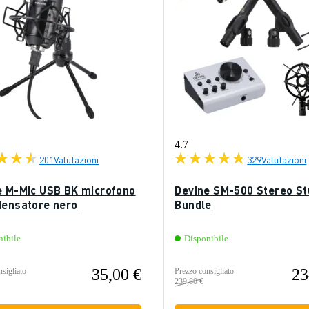
4.7
201
Valutazioni
329
Valutazioni
e M-Mic USB BK microfono
Devine SM-500 Stereo St
densatore nero
Bundle
nibile
Disponibile
35,00 €
23
sigliato
Prezzo consigliato
239,80 €