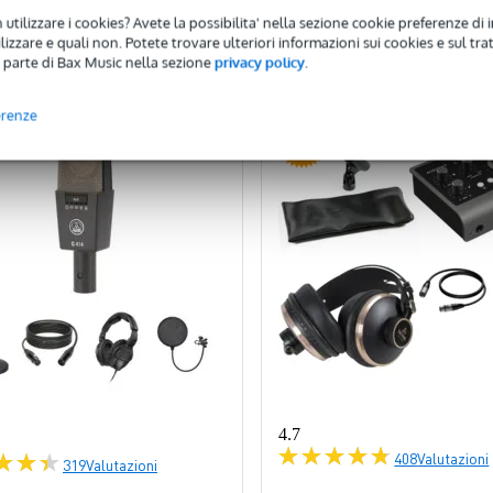
 utilizzare i cookies? Avete la possibilita' nella sezione cookie preferenze di 
onfronta
Confronta
izzare e quali non. Potete trovare ulteriori informazioni sui cookies e sul tra
 parte di Bax Music nella sezione
privacy policy
.
erenze
-3%
4.7
408
Valutazioni
319
Valutazioni