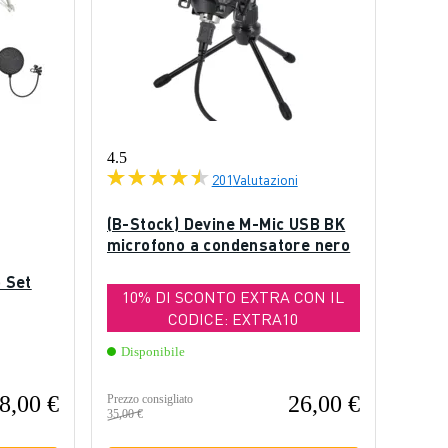
4.5
201
Valutazioni
(B-Stock) Devine M-Mic USB BK
microfono a condensatore nero
 Set
10% DI SCONTO EXTRA CON IL
CODICE: EXTRA10
Disponibile
8,00 €
26,00 €
Prezzo consigliato
35,00 €