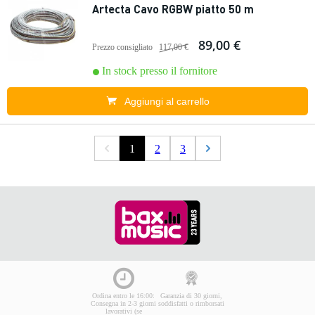
Artecta Cavo RGBW piatto 50 m
89,00 €
Prezzo consigliato
117,00 €
In stock presso il fornitore
Aggiungi al carrello
1
2
3
Ordina entro le 16:00:
Garanzia di 30 giorni,
Consegna in 2-3 giorni
soddisfatti o rimborsati
lavorativi (se