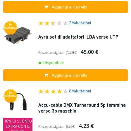
Aggiungi al carrello
2 Valutazioni
In
evidenza
Ayra set di adattatori ILDA verso UTP
45,00 €
Prezzo consigliato
72,00 €
Disponibile
Aggiungi al carrello
8 Valutazioni
In
evidenza
Accu-cable DMX Turnaround 5p femmina
verso 3p maschio
10% DI SCONTO
4,23 €
EXTRA CON IL
Prezzo consigliato
6,30 €