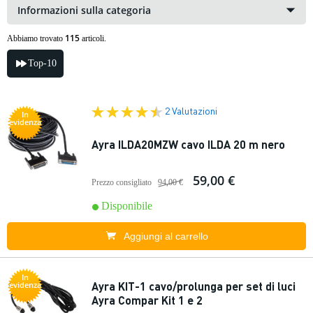
Informazioni sulla categoria
115
Abbiamo trovato
articoli.
Top-10
2 Valutazioni
In
evidenza
Ayra ILDA20MZW cavo ILDA 20 m nero
59,00 €
Prezzo consigliato
94,00 €
Disponibile
Aggiungi al carrello
In
Ayra KIT-1 cavo/prolunga per set di luci
evidenza
Ayra Compar Kit 1 e 2