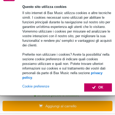
Questo sito utilizza cookies
Artecta Connettore a T destro trifase
Il sito internet di Bax Music utilizza cookies e altre tecniche
Nero
simili. I cookies necessari sono utilizzati per abilitare le
funzioni principali durante la navigazione sul nostro sito per
garantire un'ottima esperienza agli utenti che lo visitano.
18,95 €
Prezzo consigliato
21,70 €
Vorremmo utilizzare i cookies per misurare ed analizzare le
vostre interazioni con il nostro sito, per migliorare la sua
In stock presso il fornitore
funzionalita' e rendere piu' semplici e vantaggiosi gli acquisti
dei clienti.
Aggiungi al carrello
Preferite non utilizzare i cookies? Avete la possibilita' nella
sezione cookie preferenze di indicare quali cookies
possiamo utilizzare e quali non. Potete trovare ulteriori
DAP LED Control Cable 5X0.75MM2 25
informazioni sui cookies e sul trattamento dei vostri dati
metri
personali da parte di Bax Music nella sezione
privacy
policy
.
57,00 €
Cookie preferenze
Prezzo consigliato
76,00 €
OK
In stock presso il fornitore
Aggiungi al carrello