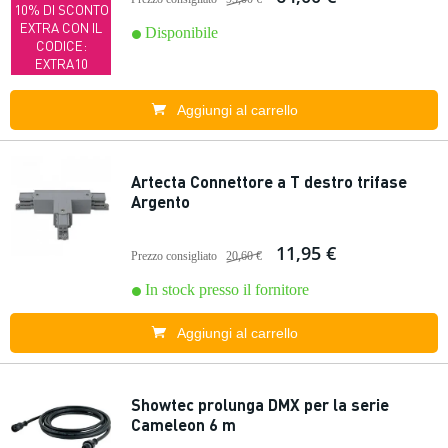
10% DI SCONTO
EXTRA CON IL
Disponibile
CODICE:
EXTRA10
Aggiungi al carrello
Artecta Connettore a T destro trifase
Argento
11,95 €
Prezzo consigliato
20,60 €
In stock presso il fornitore
Aggiungi al carrello
Showtec prolunga DMX per la serie
Cameleon 6 m