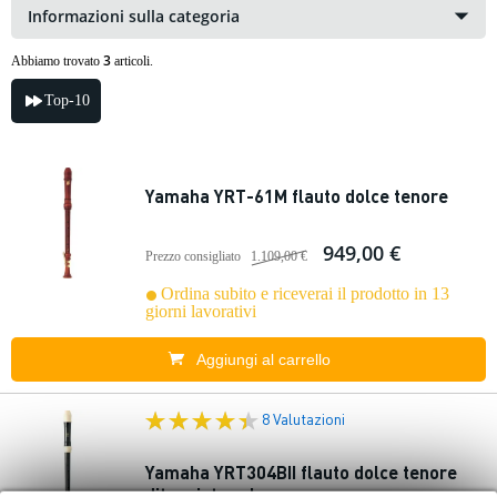
Informazioni sulla categoria
3
Abbiamo trovato
articoli.
Top-10
Yamaha YRT-61M flauto dolce tenore
949,00 €
Prezzo consigliato
1.109,00 €
Ordina subito e riceverai il prodotto in 13
giorni lavorativi
Aggiungi al carrello
8 Valutazioni
Yamaha YRT304BII flauto dolce tenore
diteggiatura barocca