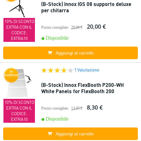
(B-Stock) Innox IGS 08 supporto deluxe
per chitarra
10% DI SCONTO
20,00 €
EXTRA CON IL
Prezzo consigliato
29,00 €
CODICE:
Disponibile
EXTRA10
Aggiungi al carrello
1 Valutazione
In
evidenza
(B-Stock) Innox FlexBooth P200-WH
White Panels for FlexBooth 200
10% DI SCONTO
8,30 €
EXTRA CON IL
Prezzo consigliato
13,05 €
CODICE:
Disponibile
EXTRA10
Aggiungi al carrello