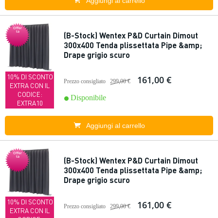
Aggiungi al carrello
Offer
ta
(B-Stock) Wentex P&D Curtain Dimout
300x400 Tenda plissettata Pipe &amp;
Drape grigio scuro
10% DI SCONTO
161,00 €
Prezzo consigliato
299,00 €
EXTRA CON IL
CODICE:
Disponibile
EXTRA10
Aggiungi al carrello
Offer
ta
(B-Stock) Wentex P&D Curtain Dimout
300x400 Tenda plissettata Pipe &amp;
Drape grigio scuro
10% DI SCONTO
161,00 €
Prezzo consigliato
299,00 €
EXTRA CON IL