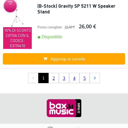
Offer
ta
(B-Stock) Gravity SP 5211 W Speaker
Stand
26,00 €
Prezzo consigliato
49,00 €
10% DI SCONTO
EXTRA CON IL
Disponibile
CODICE:
EXTRA10
Aggiungi al carrello
1
2
3
4
5