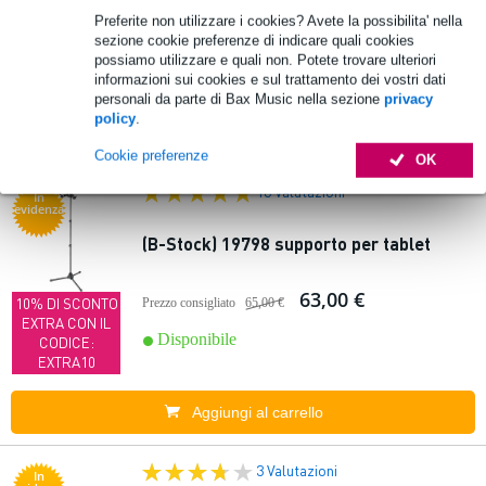
8,20 €
Prezzo consigliato
13,10 €
Preferite non utilizzare i cookies? Avete la possibilita' nella
10% DI SCONTO
sezione cookie preferenze di indicare quali cookies
EXTRA CON IL
Disponibile
possiamo utilizzare e quali non. Potete trovare ulteriori
CODICE:
informazioni sui cookies e sul trattamento dei vostri dati
EXTRA10
personali da parte di Bax Music nella sezione
privacy
policy
.
Aggiungi al carrello
Cookie preferenze
OK
16 Valutazioni
In
evidenza
(B-Stock) 19798 supporto per tablet
63,00 €
10% DI SCONTO
Prezzo consigliato
65,00 €
EXTRA CON IL
Disponibile
CODICE:
EXTRA10
Aggiungi al carrello
3 Valutazioni
In