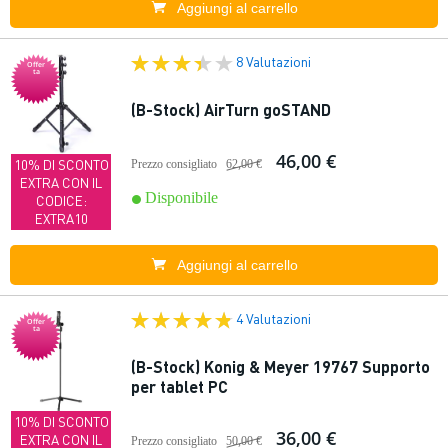
Aggiungi al carrello
8 Valutazioni
Offer
ta
(B-Stock) AirTurn goSTAND
46,00 €
10% DI SCONTO
Prezzo consigliato
62,00 €
EXTRA CON IL
Disponibile
CODICE:
EXTRA10
Aggiungi al carrello
4 Valutazioni
Offer
ta
(B-Stock) Konig & Meyer 19767 Supporto
per tablet PC
10% DI SCONTO
36,00 €
EXTRA CON IL
Prezzo consigliato
50,00 €