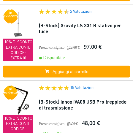
2 Valutazioni
In
evidenza
(B-Stock) Gravity LS 331 B stativo per
luce
10% DI SCONTO
97,00 €
EXTRA CON IL
Prezzo consigliato
129,00 €
CODICE:
Disponibile
EXTRA10
Aggiungi al carrello
15 Valutazioni
In
evidenza
(B-Stock) Innox IVA08 USB Pro treppiede
di trasmissione
10% DI SCONTO
48,00 €
EXTRA CON IL
Prezzo consigliato
65,00 €
CODICE: