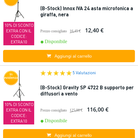
(B-Stock) Innox IVA 24 asta microfonica a
giraffa, nera
10% DI SCONTO
12,40 €
EXTRA CON IL
Prezzo consigliato
16,45 €
CODICE:
Disponibile
EXTRA10
Aggiungi al carrello
5 Valutazioni
In
evidenza
(B-Stock) Gravity SP 4722 B supporto per
diffusori a vento
10% DI SCONTO
116,00 €
EXTRA CON IL
Prezzo consigliato
125,00 €
CODICE:
Disponibile
EXTRA10
Aggiungi al carrello