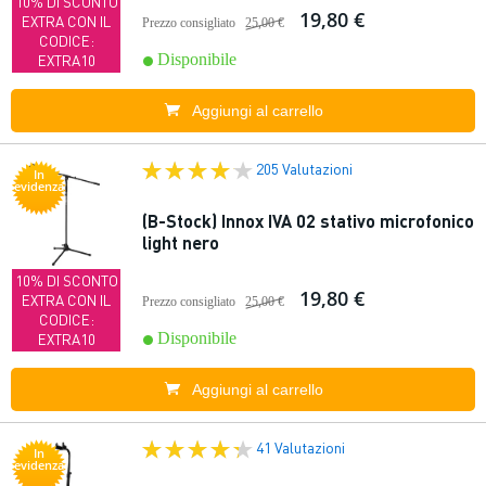
10% DI SCONTO
19,80 €
EXTRA CON IL
Prezzo consigliato
25,00 €
CODICE:
Disponibile
EXTRA10
Aggiungi al carrello
205 Valutazioni
In
evidenza
(B-Stock) Innox IVA 02 stativo microfonico
light nero
10% DI SCONTO
19,80 €
EXTRA CON IL
Prezzo consigliato
25,00 €
CODICE:
Disponibile
EXTRA10
Aggiungi al carrello
41 Valutazioni
In
evidenza