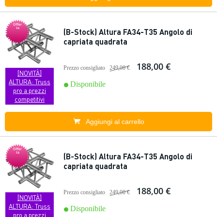
Offer
ta
(B-Stock) Altura FA34-T35 Angolo di
capriata quadrata
188,00 €
Prezzo consigliato
249,00 €
[NOVITÀ]
ALTURA: Truss
Disponibile
pro a prezzi
competitivi
Aggiungi al carrello
Offer
ta
(B-Stock) Altura FA34-T35 Angolo di
capriata quadrata
188,00 €
Prezzo consigliato
249,00 €
[NOVITÀ]
ALTURA: Truss
Disponibile
pro a prezzi