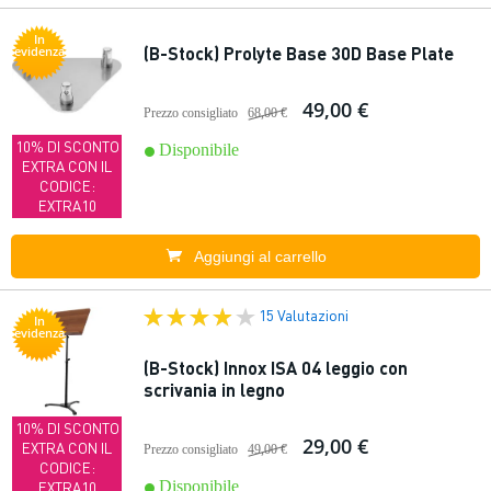
In
(B-Stock) Prolyte Base 30D Base Plate
evidenza
49,00 €
Prezzo consigliato
68,00 €
10% DI SCONTO
Disponibile
EXTRA CON IL
CODICE:
EXTRA10
Aggiungi al carrello
15 Valutazioni
In
evidenza
(B-Stock) Innox ISA 04 leggio con
scrivania in legno
10% DI SCONTO
29,00 €
EXTRA CON IL
Prezzo consigliato
49,00 €
CODICE:
Disponibile
EXTRA10