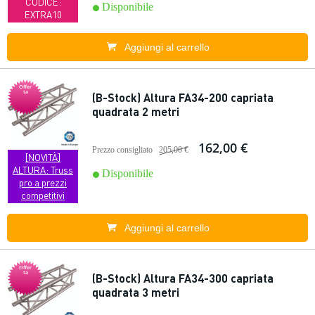
CODICE:
Disponibile
EXTRA10
Aggiungi al carrello
Offer
ta
(B-Stock) Altura FA34-200 capriata
quadrata 2 metri
162,00 €
Prezzo consigliato
205,00 €
[NOVITÀ]
ALTURA: Truss
Disponibile
pro a prezzi
competitivi
Aggiungi al carrello
Offer
ta
(B-Stock) Altura FA34-300 capriata
quadrata 3 metri