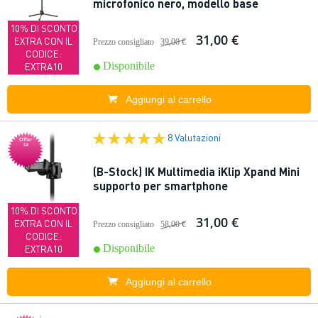
microfonico nero, modello base
10% DI SCONTO
31,00 €
EXTRA CON IL
Prezzo consigliato
39,00 €
CODICE:
Disponibile
EXTRA10
Aggiungi al carrello
8 Valutazioni
Offer
ta
(B-Stock) IK Multimedia iKlip Xpand Mini
supporto per smartphone
10% DI SCONTO
31,00 €
EXTRA CON IL
Prezzo consigliato
58,00 €
CODICE:
Disponibile
EXTRA10
Aggiungi al carrello