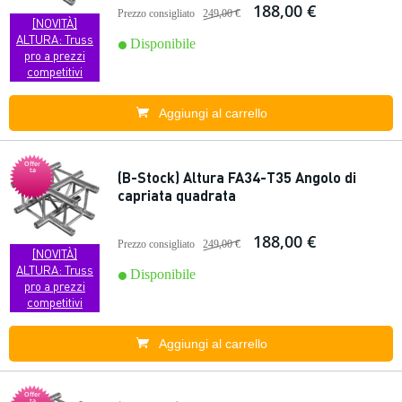
188,00 €
Prezzo consigliato
249,00 €
[NOVITÀ]
ALTURA: Truss
Disponibile
pro a prezzi
competitivi
Aggiungi al carrello
Offer
ta
(B-Stock) Altura FA34-T35 Angolo di
capriata quadrata
188,00 €
Prezzo consigliato
249,00 €
[NOVITÀ]
ALTURA: Truss
Disponibile
pro a prezzi
competitivi
Aggiungi al carrello
Offer
ta