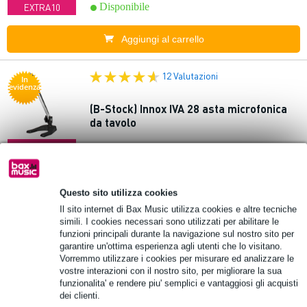
Disponibile
EXTRA10
Aggiungi al carrello
12 Valutazioni
In
evidenza
(B-Stock) Innox IVA 28 asta microfonica
da tavolo
10% DI SCONTO
14,65 €
EXTRA CON IL
Prezzo consigliato
18,50 €
CODICE:
Disponibile
EXTRA10
Questo sito utilizza cookies
Il sito internet di Bax Music utilizza cookies e altre tecniche
Aggiungi al carrello
simili. I cookies necessari sono utilizzati per abilitare le
funzioni principali durante la navigazione sul nostro sito per
garantire un'ottima esperienza agli utenti che lo visitano.
In
Vorremmo utilizzare i cookies per misurare ed analizzare le
(B-Stock) Innox FlexBooth P100-BK Black
evidenza
vostre interazioni con il nostro sito, per migliorare la sua
Panels for FlexBooth 100
funzionalita' e rendere piu' semplici e vantaggiosi gli acquisti
dei clienti.