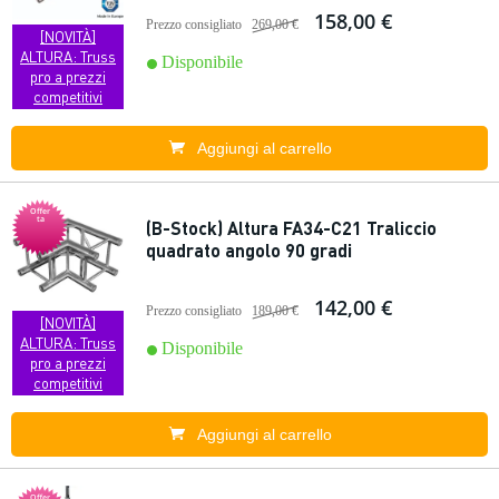
158,00 €
Prezzo consigliato
269,00 €
[NOVITÀ]
ALTURA: Truss
Disponibile
pro a prezzi
competitivi
Aggiungi al carrello
Offer
ta
(B-Stock) Altura FA34-C21 Traliccio
quadrato angolo 90 gradi
142,00 €
Prezzo consigliato
189,00 €
[NOVITÀ]
ALTURA: Truss
Disponibile
pro a prezzi
competitivi
Aggiungi al carrello
Offer