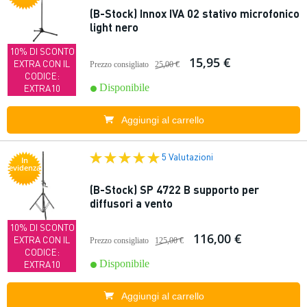
(B-Stock) Innox IVA 02 stativo microfonico
light nero
10% DI SCONTO
15,95 €
EXTRA CON IL
Prezzo consigliato
25,00 €
CODICE:
Disponibile
EXTRA10
Aggiungi al carrello
5 Valutazioni
In
evidenza
(B-Stock) SP 4722 B supporto per
diffusori a vento
10% DI SCONTO
116,00 €
EXTRA CON IL
Prezzo consigliato
125,00 €
CODICE:
Disponibile
EXTRA10
Aggiungi al carrello