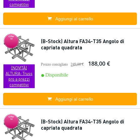
competitivi
Aggiungi al carrello
Offer
ta
(B-Stock) Altura FA34-T35 Angolo di
capriata quadrata
188,00 €
Prezzo consigliato
249,00 €
[NOVITÀ]
ALTURA: Truss
Disponibile
pro a prezzi
competitivi
Aggiungi al carrello
Offer
ta
(B-Stock) Altura FA34-T35 Angolo di
capriata quadrata