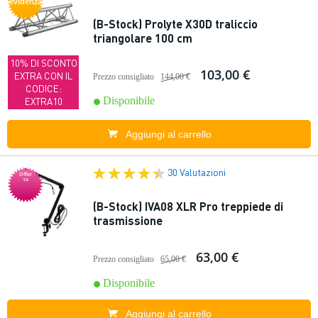
evidenza
(B-Stock) Prolyte X30D traliccio
triangolare 100 cm
10% DI SCONTO
103,00 €
EXTRA CON IL
Prezzo consigliato
144,00 €
CODICE:
Disponibile
EXTRA10
Aggiungi al carrello
30 Valutazioni
Offer
ta
(B-Stock) IVA08 XLR Pro treppiede di
trasmissione
63,00 €
Prezzo consigliato
65,00 €
Disponibile
Aggiungi al carrello