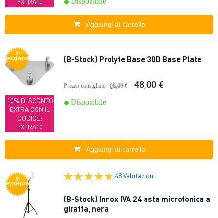
Disponibile
EXTRA10
Aggiungi al carrello
In
(B-Stock) Prolyte Base 30D Base Plate
evidenza
48,00 €
Prezzo consigliato
68,00 €
10% DI SCONTO
Disponibile
EXTRA CON IL
CODICE:
EXTRA10
Aggiungi al carrello
48 Valutazioni
In
evidenza
(B-Stock) Innox IVA 24 asta microfonica a
giraffa, nera