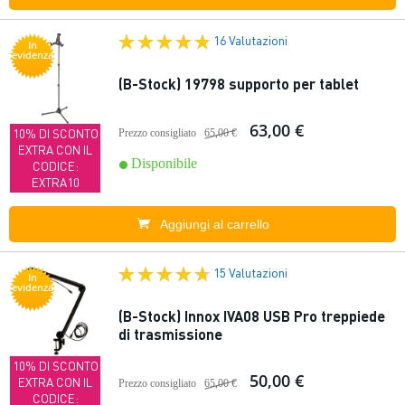
16 Valutazioni
In
evidenza
(B-Stock) 19798 supporto per tablet
63,00 €
10% DI SCONTO
Prezzo consigliato
65,00 €
EXTRA CON IL
Disponibile
CODICE:
EXTRA10
Aggiungi al carrello
15 Valutazioni
In
evidenza
(B-Stock) Innox IVA08 USB Pro treppiede
di trasmissione
10% DI SCONTO
50,00 €
EXTRA CON IL
Prezzo consigliato
65,00 €
CODICE: