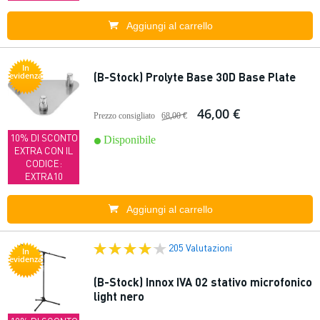
Aggiungi al carrello
In
(B-Stock) Prolyte Base 30D Base Plate
evidenza
46,00 €
Prezzo consigliato
68,00 €
10% DI SCONTO
Disponibile
EXTRA CON IL
CODICE:
EXTRA10
Aggiungi al carrello
205 Valutazioni
In
evidenza
(B-Stock) Innox IVA 02 stativo microfonico
light nero