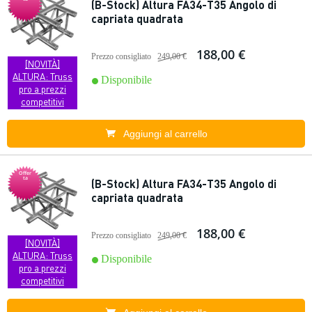
(B-Stock) Altura FA34-T35 Angolo di
capriata quadrata
188,00 €
Prezzo consigliato
249,00 €
[NOVITÀ]
ALTURA: Truss
Disponibile
pro a prezzi
competitivi
Aggiungi al carrello
Offer
ta
(B-Stock) Altura FA34-T35 Angolo di
capriata quadrata
188,00 €
Prezzo consigliato
249,00 €
[NOVITÀ]
ALTURA: Truss
Disponibile
pro a prezzi
competitivi