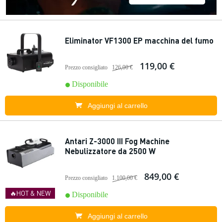
Eliminator VF1300 EP macchina del fumo
119,00 €
Prezzo consigliato
126,00 €
Disponibile
Aggiungi al carrello
Antari Z-3000 III Fog Machine
Nebulizzatore da 2500 W
849,00 €
Prezzo consigliato
1.100,00 €
🔥HOT & NEW
Disponibile
Aggiungi al carrello