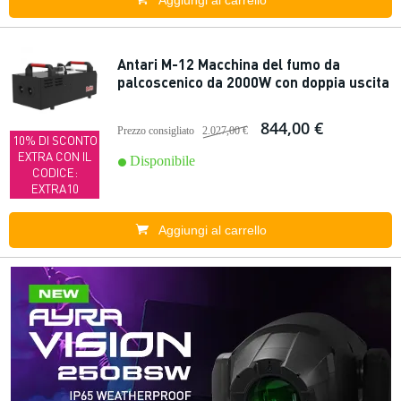
Aggiungi al carrello
Antari M-12 Macchina del fumo da
palcoscenico da 2000W con doppia uscita
844,00 €
Prezzo consigliato
2.027,00 €
10% DI SCONTO
EXTRA CON IL
Disponibile
CODICE:
EXTRA10
Aggiungi al carrello