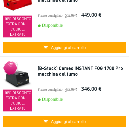
449,00 €
Prezzo consigliato
553,00 €
10% DI SCONTO
EXTRA CON IL
Disponibile
CODICE:
EXTRA10
Aggiungi al carrello
Offer
ta
(B-Stock) Cameo INSTANT FOG 1700 Pro
macchina del fumo
346,00 €
Prezzo consigliato
437,00 €
10% DI SCONTO
EXTRA CON IL
Disponibile
CODICE:
EXTRA10
Aggiungi al carrello