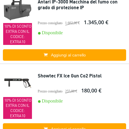
Antari IP-3000 Macchina del fumo con
grado di protezione IP
1.345,00 €
Prezzo consigliato
1.602,00 €
10% DI SCONTO
EXTRA CON IL
Disponibile
CODICE:
EXTRA10
Aggiungi al carrello
Showtec FX Ice Gun Co2 Pistol
180,00 €
Prezzo consigliato
255,00 €
10% DI SCONTO
Disponibile
EXTRA CON IL
CODICE:
EXTRA10