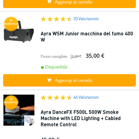
Aggiungi al carrello
33 Valutazioni
In
evidenza
Ayra WSM Junior macchina del fumo 400
W
35,00 €
Prezzo consigliato
56,00 €
Disponibile
Aggiungi al carrello
46 Valutazioni
In
evidenza
Ayra DanceFX F500L 500W Smoke
Machine with LED Lighting + Cabled
Remote Control