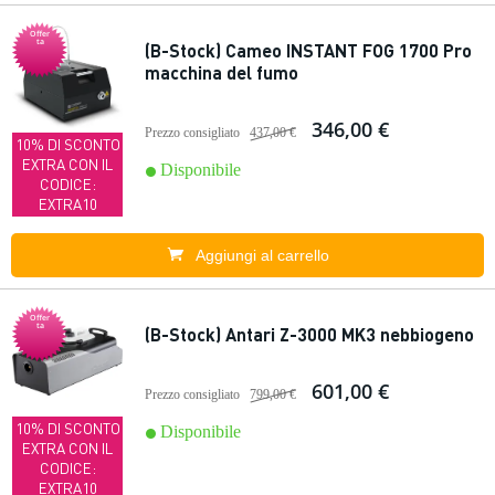
Offer
ta
(B-Stock) Cameo INSTANT FOG 1700 Pro
macchina del fumo
346,00 €
Prezzo consigliato
437,00 €
10% DI SCONTO
EXTRA CON IL
Disponibile
CODICE:
EXTRA10
Aggiungi al carrello
Offer
ta
(B-Stock) Antari Z-3000 MK3 nebbiogeno
601,00 €
Prezzo consigliato
799,00 €
10% DI SCONTO
Disponibile
EXTRA CON IL
CODICE:
EXTRA10