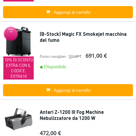
Aggiungi al carrello
Offer
ta
(B-Stock) Magic FX Smokejet macchina
del fumo
691,00 €
Prezzo consigliato
919,00 €
10% DI SCONTO
EXTRA CON IL
Disponibile
CODICE:
EXTRA10
Aggiungi al carrello
Antari Z-1200 III Fog Machine
Nebulizzatore da 1200 W
472,00 €