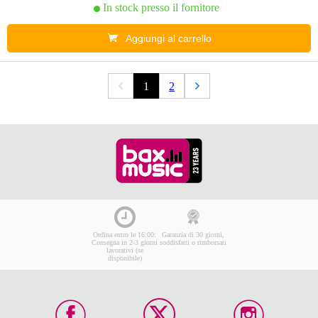
In stock presso il fornitore
Aggiungi al carrello
1
2
Ordina entro le 16:00:
Garanzia di 30 giorni,
Consegna in 2-3 giorni
soddisfatti o rimborsati
lavorativi (se
disponibile)