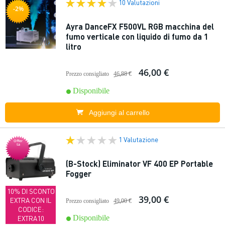
10 Valutazioni
-2%
Ayra DanceFX F500VL RGB macchina del
fumo verticale con liquido di fumo da 1
litro
46,00 €
Prezzo consigliato
46,88 €
Disponibile
Aggiungi al carrello
1 Valutazione
Offer
ta
(B-Stock) Eliminator VF 400 EP Portable
Fogger
10% DI SCONTO
39,00 €
EXTRA CON IL
Prezzo consigliato
49,00 €
CODICE:
Disponibile
EXTRA10