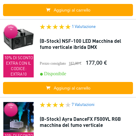
Aggiungi al carrello
1 Valutazione
Offer
ta
(B-Stock) NSF-100 LED Macchina del
fumo verticale ibrida DMX
10% DI SCONTO
177,00 €
EXTRA CON IL
Prezzo consigliato
182,00 €
CODICE:
Disponibile
EXTRA10
Aggiungi al carrello
7 Valutazioni
Offer
ta
(B-Stock) Ayra DanceFX F500VL RGB
macchina del fumo verticale
10% DI SCONTO