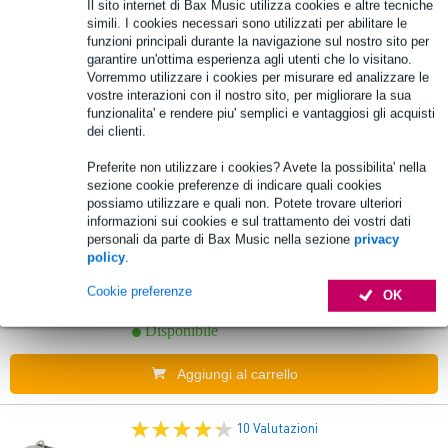
Il sito internet di Bax Music utilizza cookies e altre tecniche
simili. I cookies necessari sono utilizzati per abilitare le
Eurolite N-130 Macchina del fumo da tour
funzioni principali durante la navigazione sul nostro sito per
garantire un'ottima esperienza agli utenti che lo visitano.
Vorremmo utilizzare i cookies per misurare ed analizzare le
535,00 €
Prezzo consigliato
652,00 €
vostre interazioni con il nostro sito, per migliorare la sua
funzionalita' e rendere piu' semplici e vantaggiosi gli acquisti
Disponibile
dei clienti.
Preferite non utilizzare i cookies? Avete la possibilita' nella
Aggiungi al carrello
sezione cookie preferenze di indicare quali cookies
possiamo utilizzare e quali non. Potete trovare ulteriori
informazioni sui cookies e sul trattamento dei vostri dati
personali da parte di Bax Music nella sezione
privacy
Antari Z-1000X MK3 Fogger
policy
.
307,00 €
Cookie preferenze
OK
Prezzo consigliato
479,00 €
Disponibile
Aggiungi al carrello
10 Valutazioni