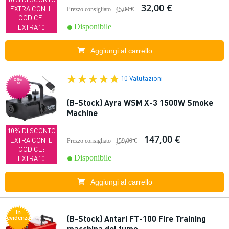
32,00 €
EXTRA CON IL
Prezzo consigliato
45,00 €
CODICE:
Disponibile
EXTRA10
Aggiungi al carrello
10 Valutazioni
Offer
ta
(B-Stock) Ayra WSM X-3 1500W Smoke
Machine
10% DI SCONTO
147,00 €
EXTRA CON IL
Prezzo consigliato
159,00 €
CODICE:
Disponibile
EXTRA10
Aggiungi al carrello
In
(B-Stock) Antari FT-100 Fire Training
evidenza
macchina del fumo