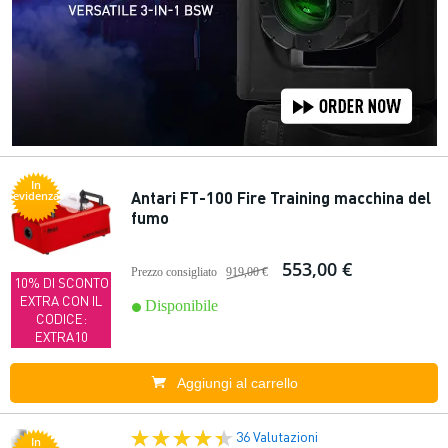
In
Antari FT-100 Fire Training macchina del
evidenza
fumo
553,00 €
Prezzo consigliato
919,00 €
10% DI SCONTO
EXTRA CON IL
Disponibile
CODICE:
EXTRA10
Aggiungi al carrello
36 Valutazioni
In