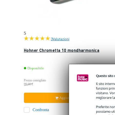
5
3
Valutazioni
Hohner Chrometta 10 mondharmonica
Disponibile
Questo sito 
88,00 
Prezzo consigliato
Il sito inter
99,00 €
funzioni pri
visitano. Vor
migliorare la
Aggiungi al carrello
Preferite non
Confronta
possiamo util