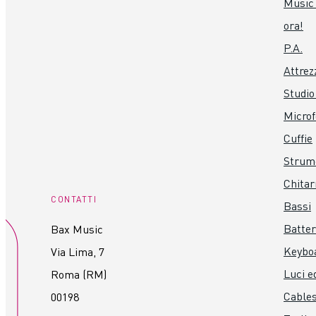
Music 
ora!
P.A.
Attrez
Studio
Microf
Cuffie
Strume
Chitar
CONTATTI
Bassi
Batter
Bax Music
Keybo
Via Lima, 7
Luci ed
Roma (RM)
Cables
00198