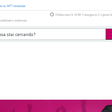
to su 3477 recensioni
Ordina entro le 16:00: Consegna in 2-3 giorni la
soddisfatti o rimborsati