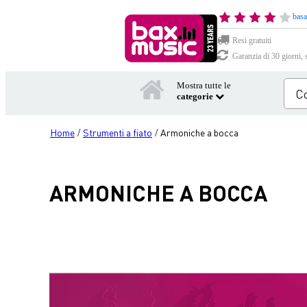
basa
Resi gratuiti
Garanzia di 30 giorni, 
Mostra tutte le
categorie
Home
Strumenti a fiato
Armoniche a bocca
/
/
ARMONICHE A BOCCA