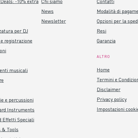
Deals: -10% extra
Chi siamo
Contatti
News
Modalità di pagam
Newsletter
Opzioni per la sped
zatura per DJ
Resi
 e registrazione
Garanzia
oni
ALTRO
Home
nti musicali
Termini e Condizio
re
Disclaimer
Privacy policy
ie e percussioni
Impostazioni cooki
ard Instruments
 Effetti Speciali
 & Tools