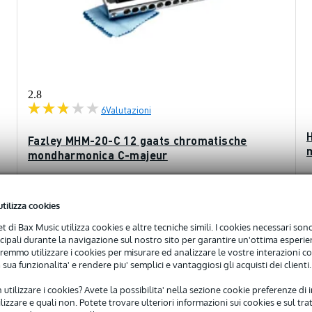
2.8
6
Valutazioni
Fazley MHM-20-C 12 gaats chromatische
mondharmonica C-majeur
Disponibile
utilizza cookies
€
P
59,00 €
net di Bax Music utilizza cookies e altre tecniche simili. I cookies necessari sono 
1
ncipali durante la navigazione sul nostro sito per garantire un'ottima esperien
remmo utilizzare i cookies per misurare ed analizzare le vostre interazioni con
 sua funzionalita' e rendere piu' semplici e vantaggiosi gli acquisti dei clienti.
Aggiungi al carrello
 utilizzare i cookies? Avete la possibilita' nella sezione cookie preferenze di 
Confronta
izzare e quali non. Potete trovare ulteriori informazioni sui cookies e sul tra