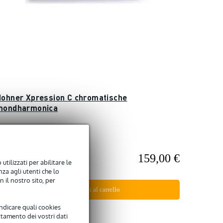
Hohner Xpression C chromatische
mondharmonica
Disponibile
159,00 €
rezzo consigliato
utilizzati per abilitare le
94,00 €
za agli utenti che lo
 il nostro sito, per
Aggiungi al carrello
indicare quali cookies
Confronta
ttamento dei vostri dati