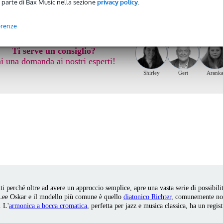
 parte di Bax Music nella sezione
privacy policy
.
erenze
Ti serve un consiglio?
i una domanda ai nostri esperti!
Shirley
Gert
Arank
i perché oltre ad avere un approccio semplice, apre una vasta serie di possibili
Lee Oskar e il modello più comune è quello
diatonico Richter
, comunemente not
. L'
armonica a bocca cromatica
, perfetta per jazz e musica classica, ha un regi