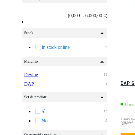
(0,00 € - 6.000,00 €)
Stock
In stock online
3
Marchio
Devine
18
DAP S
DAP
4
Set di prodotti
Dispo
Sì
13
Prezzo con
No
9
208,00 €
Sustainable product