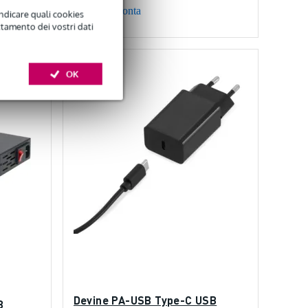
Confronta
indicare quali cookies
ttamento dei vostri dati
OK
Devine PA-USB Type-C USB
8