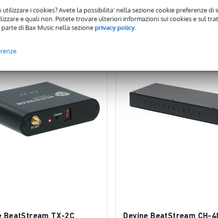
onfronta
Confronta
 utilizzare i cookies? Avete la possibilita' nella sezione cookie preferenze di 
izzare e quali non. Potete trovare ulteriori informazioni sui cookies e sul tra
 parte di Bax Music nella sezione
privacy policy
.
erenze
e BeatStream TX-2C
Devine BeatStream CH-4