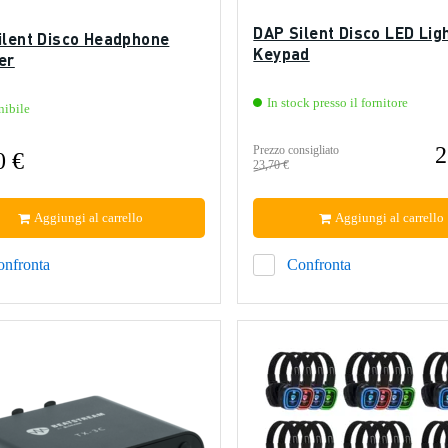
DAP Silent Disco LED Lig
ilent Disco Headphone
Keypad
er
In stock presso il fornitore
nibile
2
Prezzo consigliato
0 €
23,70 €
Aggiungi al carrello
Aggiungi al carrello
onfronta
Confronta