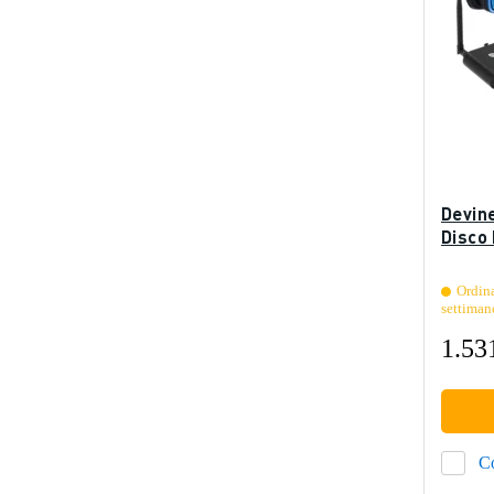
Devin
Disco 
Ordina
settiman
1.53
C