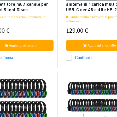
ettitore multicanale per
sistema di ricarica multi
i Silent Disco
USB-C per 48 cuffie HP-
 subito e riceverai il prodotto in 11
Ordina subito e riceverai il prodo
e
settimane
00 €
129,00 €
Aggiungi al carrello
Aggiungi al carrello
onfronta
Confronta