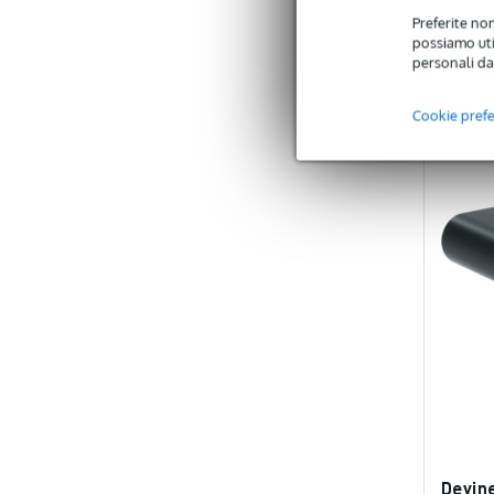
C
Preferite non
possiamo util
personali da
Cookie pref
Devin