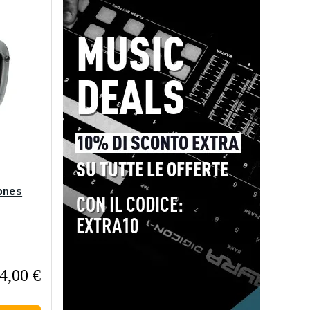
ones
4,00 €