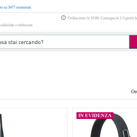
to su 3477 recensioni
Ordina entro le 16:00: Consegna in 2-3 giorni la
soddisfatti o rimborsati
Or
IN EVIDENZA