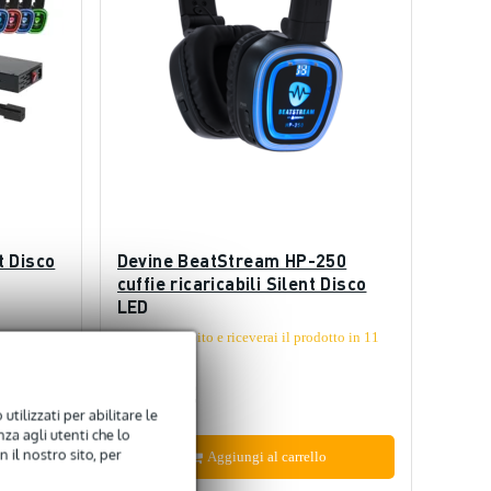
t Disco
Devine BeatStream HP-250
cuffie ricaricabili Silent Disco
LED
tto in 11
Ordina subito e riceverai il prodotto in 11
settimane
49,00 €
utilizzati per abilitare le
za agli utenti che lo
 il nostro sito, per
Aggiungi al carrello