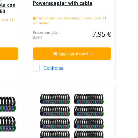
Poweradapter with cable
pla con
250
Ordina subito e riceverai il prodotto in 11
tto in 11
settimane
7,95 €
Prezzo consigliato
9,95 €
Aggiungi al carrello
Confronta