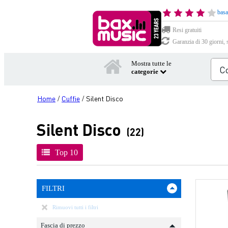
basa
Resi gratuiti
Garanzia di 30 giorni, 
Mostra tutte le
categorie
Home
Cuffie
Silent Disco
/
/
Silent Disco
(22)
Top 10
FILTRI
Rimuovi tutti i filtri
Fascia di prezzo