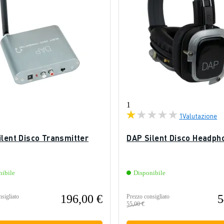
1
1
Valutazione
ilent Disco Transmitter
DAP Silent Disco Headph
nibile
Disponibile
196,00 €
5
sigliato
Prezzo consigliato
55,00 €