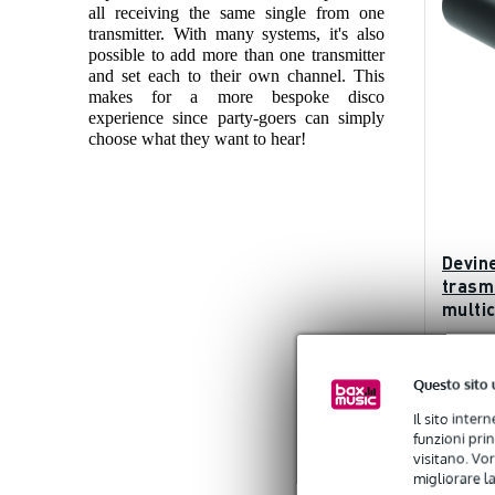
all receiving the same single from one
transmitter. With many systems, it's also
possible to add more than one transmitter
and set each to their own channel. This
makes for a more bespoke disco
experience since party-goers can simply
choose what they want to hear!
Devin
trasm
multic
Disco
Ordina
settiman
Questo sito 
219,
Il sito inter
funzioni pri
visitano. Vor
migliorare la