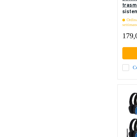
trasm
sistem
Ordina
settiman
179,
C