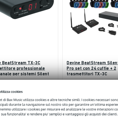
e BeatStream TX-3C
Devine BeatStream Silen
ettitore professionale
Pro set con 24 cuffie + 2
anale per sistemi Silent
trasmettitori TX-3C
 subito e riceverai il prodotto in 11
Ordina subito e riceverai il prodo
e
settimane
utilizza cookies
00 €
1.758,90 €
net di Bax Music utilizza cookies e altre tecniche simili. I cookies necessari sono 
ncipali durante la navigazione sul nostro sito per garantire un'ottima esperien
remmo utilizzare i cookies per misurare ed analizzare le vostre interazioni con
Aggiungi al carrello
Aggiungi al carrello
 sua funzionalita' e rendere piu' semplici e vantaggiosi gli acquisti dei clienti.