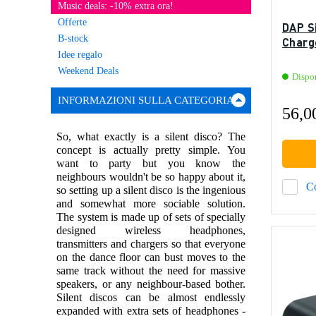
Music deals: -10% extra ora!
Offerte
DAP S
B-stock
Charg
Idee regalo
Weekend Deals
Dispo
INFORMAZIONI SULLA CATEGORIA
56,0
So, what exactly is a silent disco? The
concept is actually pretty simple. You
want to party but you know the
neighbours wouldn't be so happy about it,
C
so setting up a silent disco is the ingenious
and somewhat more sociable solution.
The system is made up of sets of specially
designed wireless headphones,
transmitters and chargers so that everyone
on the dance floor can bust moves to the
same track without the need for massive
speakers, or any neighbour-based bother.
Silent discos can be almost endlessly
expanded with extra sets of headphones -