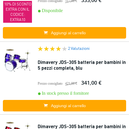
333,00 €
Prezzo consigliato
517,00 €
10% DI SCONTO
EXTRA CON IL
Disponibile
CODICE:
EXTRA10
Aggiungi al carrello
2 Valutazioni
Dimavery JDS-305 batteria per bambini in
5 pezzi completa, blu
341,00 €
Prezzo consigliato
421,00 €
In stock presso il fornitore
Aggiungi al carrello
Dimavery JDS-305 batteria per bambini in