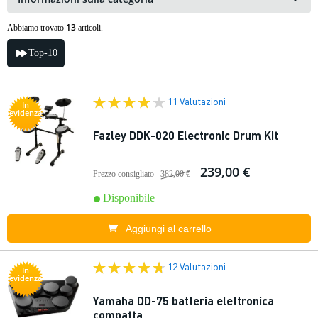
13
Abbiamo trovato
articoli.
Top-10
11 Valutazioni
In
evidenza
Fazley DDK-020 Electronic Drum Kit
239,00 €
Prezzo consigliato
382,00 €
Disponibile
Aggiungi al carrello
12 Valutazioni
In
evidenza
Yamaha DD-75 batteria elettronica
compatta