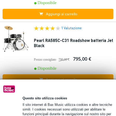
Disponibile
Aggiungi al carrello
1 Valutazione
Pearl RA585C-C31 Roadshow batteria Jet
Black
795,00 €
Prezzo consigliato
796,00 €
Disponibile
Aggiungi al carrello
Pearl RA585C-C707 Roadshow batteria
Questo sito utilizza cookies
Bronze Metallic
Il sito internet di Bax Music utilizza cookies e altre tecniche
simili. I cookies necessari sono utilizzati per abilitare le
funzioni principali durante la navigazione sul nostro sito per