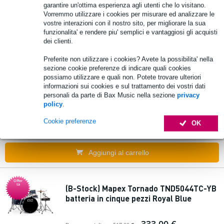
795,00 €
Prezzo consigliato
796,00 €
garantire un'ottima esperienza agli utenti che lo visitano.
Vorremmo utilizzare i cookies per misurare ed analizzare le
Disponibile
vostre interazioni con il nostro sito, per migliorare la sua
funzionalita' e rendere piu' semplici e vantaggiosi gli acquisti
Aggiungi al carrello
dei clienti.
Preferite non utilizzare i cookies? Avete la possibilita' nella
sezione cookie preferenze di indicare quali cookies
Pearl RS505C-C31 Roadshow batteria Jet
possiamo utilizzare e quali non. Potete trovare ulteriori
Black
informazioni sui cookies e sul trattamento dei vostri dati
personali da parte di Bax Music nella sezione
privacy
policy
.
768,00 €
Prezzo consigliato
796,00 €
Cookie preferenze
OK
Disponibile
Aggiungi al carrello
Offer
ta
(B-Stock) Mapex Tornado TND5044TC-YB
batteria in cinque pezzi Royal Blue