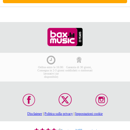
Ordina entro le 16:00:
Garanzia di 30 giorni,
Consegna in 2-3 giorni
soddisfatti o rimborsati
lavorativi (se
disponibile)
Disclaimer
|
Politica sulla privacy
|
Impostazioni cookie