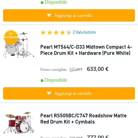
Disponibile
Aggiungi al carrello
2 Valutazioni
In
evidenza
Pearl MT564/C-D33 Midtown Compact 4-
Piece Drum Kit + Hardware (Pure White)
633,00 €
Prezzo consigliato
635,00 €
Disponibile
Aggiungi al carrello
Pearl RS505BC/C747 Roadshow Matte
Red Drum Kit + Cymbals
777,00 €