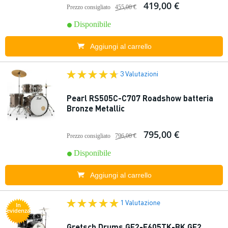
419,00 €
Prezzo consigliato
455,00 €
Disponibile
Aggiungi al carrello
3 Valutazioni
Pearl RS505C-C707 Roadshow batteria
Bronze Metallic
795,00 €
Prezzo consigliato
796,00 €
Disponibile
Aggiungi al carrello
1 Valutazione
In
evidenza
Gretsch Drums GE2-E605TK-BK GE2