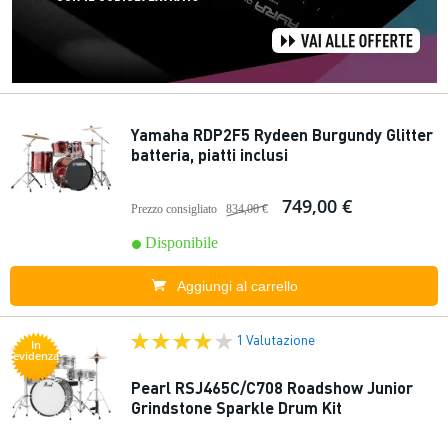
Yamaha RDP2F5 Rydeen Burgundy Glitter
batteria, piatti inclusi
749,00 €
Prezzo consigliato
834,00 €
Disponibile
Aggiungi al carrello
1 Valutazione
In
evidenza
Pearl RSJ465C/C708 Roadshow Junior
Grindstone Sparkle Drum Kit