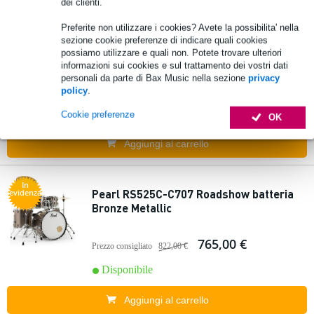
dei clienti.
1 Valutazione
Preferite non utilizzare i cookies? Avete la possibilita' nella
Pearl DMP905/C227 Decade Maple Satin
sezione cookie preferenze di indicare quali cookies
Slate Black, batteria
possiamo utilizzare e quali non. Potete trovare ulteriori
informazioni sui cookies e sul trattamento dei vostri dati
personali da parte di Bax Music nella sezione
privacy
1.590,00 €
Prezzo consigliato
1.639,00 €
policy
.
Disponibile
Cookie preferenze
OK
Aggiungi al carrello
In
Pearl RS525C-C707 Roadshow batteria
evidenza
Bronze Metallic
765,00 €
Prezzo consigliato
822,00 €
Disponibile
Aggiungi al carrello