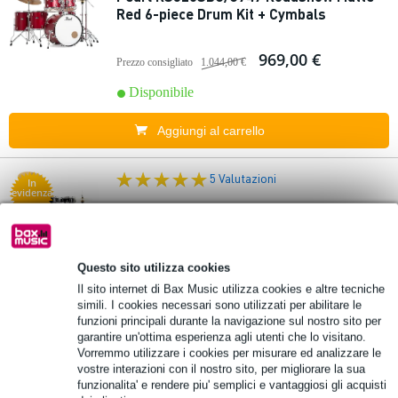
Red 6-piece Drum Kit + Cymbals
969,00 €
Prezzo consigliato
1.044,00 €
Disponibile
Aggiungi al carrello
5 Valutazioni
In
evidenza
Pearl RS525C-C31 Roadshow batteria Jet
Black
Questo sito utilizza cookies
765,00 €
Prezzo consigliato
796,00 €
Il sito internet di Bax Music utilizza cookies e altre tecniche
simili. I cookies necessari sono utilizzati per abilitare le
Disponibile
funzioni principali durante la navigazione sul nostro sito per
garantire un'ottima esperienza agli utenti che lo visitano.
Vorremmo utilizzare i cookies per misurare ed analizzare le
Aggiungi al carrello
vostre interazioni con il nostro sito, per migliorare la sua
funzionalita' e rendere piu' semplici e vantaggiosi gli acquisti