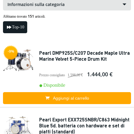
Informazioni sulla categoria
151
Abbiamo trovato
articoli.
Top-10
-9%
Pearl DMP925S/C207 Decade Maple Ultra
Marine Velvet 5-Piece Drum Kit
1.444,00 €
Prezzo consigliato
1.598,00 €
Disponibile
Aggiungi al carrello
Pearl Export EXX725SNBR/C863 Midnight
Blue 5d. batteria con hardware e set di
piatti (standard)