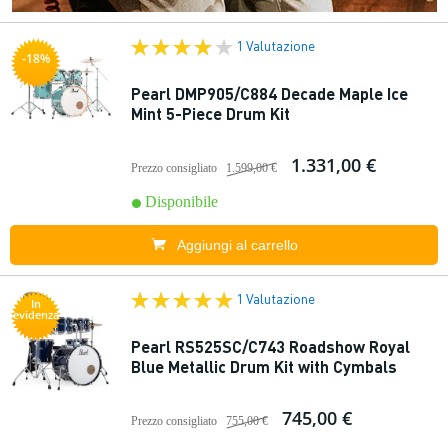
1 Valutazione
-18%
Pearl DMP905/C884 Decade Maple Ice
Mint 5-Piece Drum Kit
1.331,00 €
Prezzo consigliato
1.599,00 €
Disponibile
Aggiungi al carrello
1 Valutazione
In
evidenza
Pearl RS525SC/C743 Roadshow Royal
Blue Metallic Drum Kit with Cymbals
745,00 €
Prezzo consigliato
755,00 €