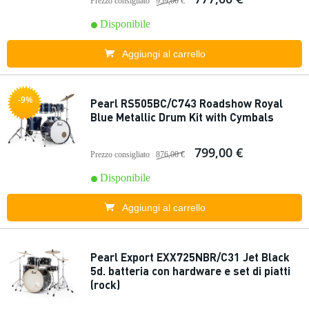
Prezzo consigliato
959,00 €
Disponibile
Aggiungi al carrello
-9%
Pearl RS505BC/C743 Roadshow Royal
Blue Metallic Drum Kit with Cymbals
799,00 €
Prezzo consigliato
876,00 €
Disponibile
Aggiungi al carrello
Pearl Export EXX725NBR/C31 Jet Black
5d. batteria con hardware e set di piatti
(rock)