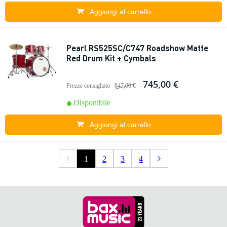
Aggiungi al carrello
Pearl RS525SC/C747 Roadshow Matte
Red Drum Kit + Cymbals
745,00 €
Prezzo consigliato
847,00 €
Disponibile
Aggiungi al carrello
1
2
3
4