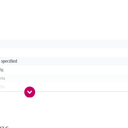
 specified
0g
rta
dio
200 ohm
r-ear