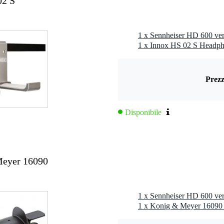
02 S
= 300 cm
1 x Sennheiser HD 600 vers
1 x Innox HS 02 S Headph
ro
 - 50 kHz
 - 14 Hz
Prezz
ck 3,5 mm TRS, jack 6,3 mm TRS
dern & unique
Disponibile
Meyer 16090
0 gr
5 x 19,5 x 10,5 cm
1 x Sennheiser HD 600 vers
1 x Konig & Meyer 16090 g
19