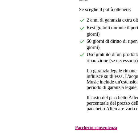
Se sceglie il potrà ottenere:
2 anni di garanzia extra ol
Resi gratuiti durante il pe
giorni)
60 giorni di diritto di ri
giorni)
Uso gratuito di un prodotto
riparazione (se necessario)
La garanzia legale rimane 
influisce su di essa. L'acq
Music include un'estension
periodo di garanzia legale.
Il costo del pacchetto Aft
percentuale del prezzo dell'
pacchetto Aftercare varia da
Pacchetto convenienza