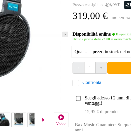
-2
Prezzo consigliato
406,00 €
319,00 €
incl. 22% IVA
Disponibilità online
Disponibi
Ordina prima delle 23:00 = ricevi mart
Qualsiasi pezzo in stock nel 
-
+
Confronta
Scegli adesso i 2 anni di 
vantaggi!
15,95 € di premio
Video
Bax Music Guarantee: Su quest
anni.