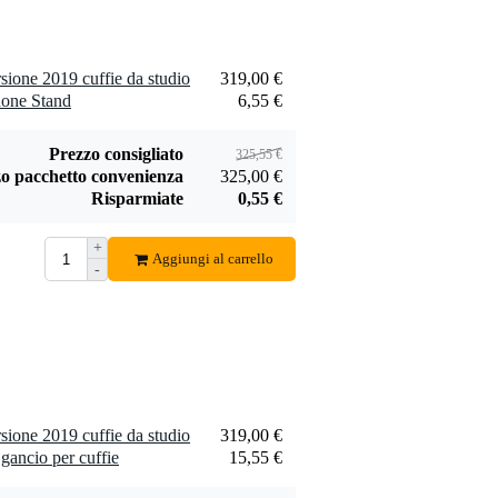
15,55 €
cuffie
Aggiungi
ione 2019 cuffie da studio
319,00 €
one Stand
6,55 €
Prezzo consigliato
325,55 €
Konig & Meyer
o pacchetto convenienza
325,00 €
16075 supporto per
Risparmiate
0,55 €
22,95 €
cuffie
Aggiungi
+
Aggiungi al carrello
-
ione 2019 cuffie da studio
319,00 €
ancio per cuffie
15,55 €