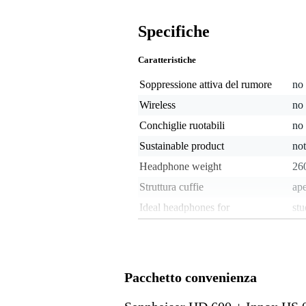
Specifiche
Caratteristiche
Soppressione attiva del rumore
no
Wireless
no
Conchiglie ruotabili
no
Sustainable product
not
Headphone weight
26
Struttura cuffie
ape
Ideal headphones for
stu
Impedenza cuffie
> 
In/On/Over ear
ove
Microfono incluso
no
Pacchetto convenienza
Richiudibile
no