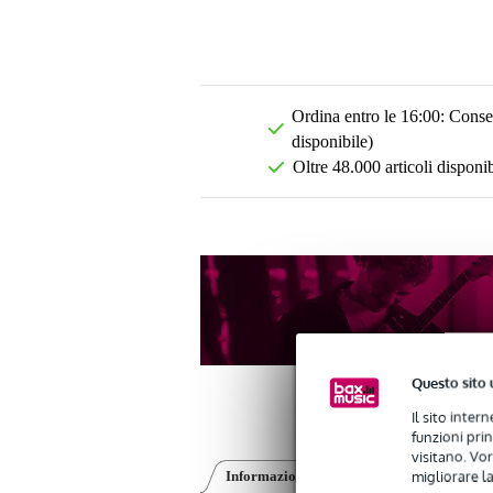
Ordina entro le 16:00: Conseg
disponibile)
Oltre 48.000 articoli disponib
Questo sito 
Il sito inter
funzioni pri
visitano. Vor
migliorare la
Informazioni sul prodotto
Video (1)