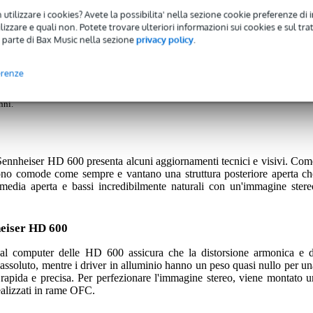
 utilizzare i cookies? Avete la possibilita' nella sezione cookie preferenze di 
e da studio
izzare e quali non. Potete trovare ulteriori informazioni sui cookies e sul tra
 parte di Bax Music nella sezione
privacy policy
.
erenze
 avrete una garanzia di 2 anni.
nni.
 Sennheiser HD 600 presenta alcuni aggiornamenti tecnici e visivi. Com
 sono comode come sempre e vantano una struttura posteriore aperta ch
dia aperta e bassi incredibilmente naturali con un'immagine stere
nheiser HD 600
 al computer delle HD 600 assicura che la distorsione armonica e d
assoluto, mentre i driver in alluminio hanno un peso quasi nullo per un
e rapida e precisa. Per perfezionare l'immagine stereo, viene montato u
ealizzati in rame OFC.