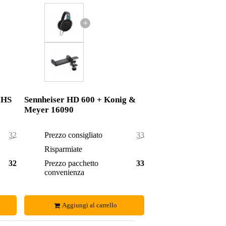
+
 HS
Sennheiser HD 600 + Konig &
Meyer 16090
325,55 €
Prezzo consigliato
334,55 €
0,55 €
Risparmiate
0,55 €
325,00 €
Prezzo pacchetto
334,00 €
convenienza
Aggiungi al carrello