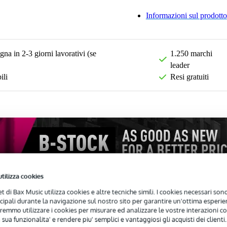
Informazioni sul prodotto
na in 2-3 giorni lavorativi (se
1.250 marchi
leader
ili
Resi gratuiti
utilizza cookies
net di Bax Music utilizza cookies e altre tecniche simili. I cookies necessari sono 
ncipali durante la navigazione sul nostro sito per garantire un'ottima esperien
remmo utilizzare i cookies per misurare ed analizzare le vostre interazioni con
 sua funzionalita' e rendere piu' semplici e vantaggiosi gli acquisti dei clienti.
Recensioni
(33)
Download (2)