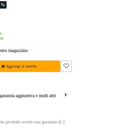
1%
le
edì
nostro magazzino
Aggiungi al carrello
garanzia aggiuntiva e molti altri
o prodotto avrete una garanzia di 2