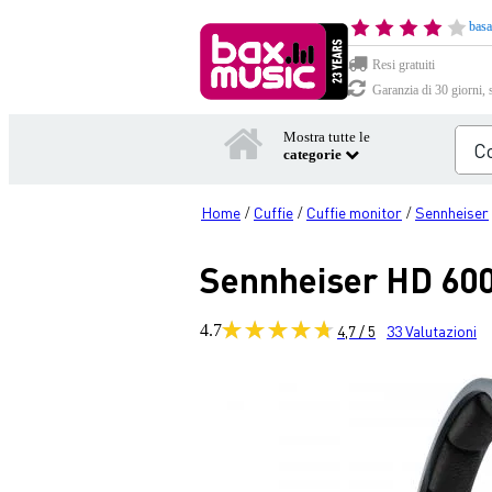
basa
Resi gratuiti
Garanzia di 30 giorni, 
Mostra tutte le
categorie
Home
Cuffie
Cuffie monitor
Sennheiser
/
/
/
Sennheiser HD 600 
4.7
4,7 / 5
33
Valutazioni