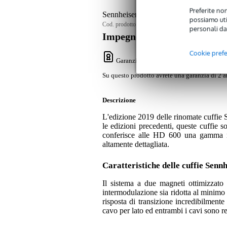
Preferite non
Sennheiser HD 600 versione 2019 cuffi
possiamo util
Cod. prodotto:
9000-0057-6824
personali da
Impegno di servizio
Cookie pref
Garanzia Bax Music
: Su questo prodotto
Su questo prodotto avrete una garanzia di 2 a
Descrizione
L'edizione 2019 delle rinomate cuffie
le edizioni precedenti, queste cuffie
conferisce alle HD 600 una gamma me
altamente dettagliata.
Caratteristiche delle cuffie Sen
Il sistema a due magneti ottimizzato
intermodulazione sia ridotta al minimo 
risposta di transizione incredibilment
cavo per lato ed entrambi i cavi sono r