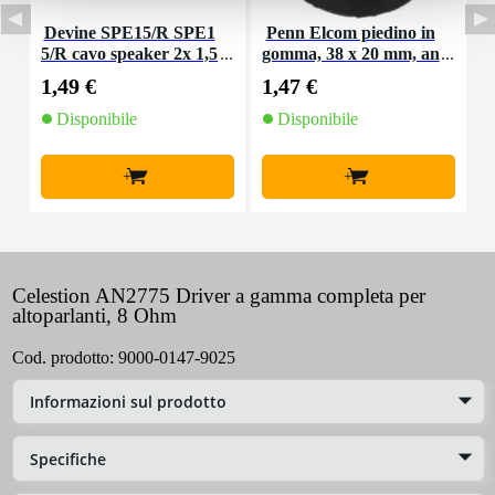
Devine SPE15/R SPE1
Penn Elcom piedino in
P
5/R cavo speaker 2x 1,5
gomma, 38 x 20 mm, an
o
mm2 per metro
ello in acciaio
1,49 €
1,47 €
1
Disponibile
Disponibile
+
+
Celestion AN2775 Driver a gamma completa per
altoparlanti, 8 Ohm
Cod. prodotto:
9000-0147-9025
Informazioni sul prodotto
Specifiche