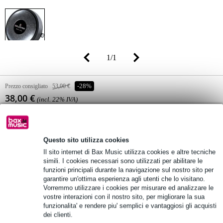
1
/
1
Prezzo consigliato
53,00 €
-28%
38,00 €
(incl. 22% IVA)
Disponibilità online
Ordina subito e riceverai il prodotto in 4
settimane
Questo sito utilizza cookies
Il sito internet di Bax Music utilizza cookies e altre tecniche
simili. I cookies necessari sono utilizzati per abilitare le
Aggiungi al carrello
funzioni principali durante la navigazione sul nostro sito per
garantire un'ottima esperienza agli utenti che lo visitano.
Vorremmo utilizzare i cookies per misurare ed analizzare le
vostre interazioni con il nostro sito, per migliorare la sua
Oltre 48.000 articoli disponibili
funzionalita' e rendere piu' semplici e vantaggiosi gli acquisti
1.250 marchi leader
dei clienti.