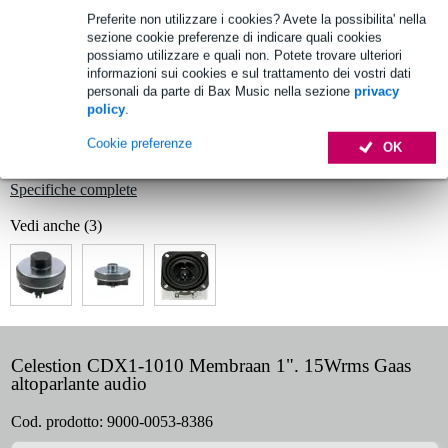
Preferite non utilizzare i cookies? Avete la possibilita' nella
sezione cookie preferenze di indicare quali cookies
Informazioni sul prodotto
possiamo utilizzare e quali non. Potete trovare ulteriori
informazioni sui cookies e sul trattamento dei vostri dati
Celestion CDX1-1010 Membrana 1". 15Wrms Altoparlante audio
personali da parte di Bax Music nella sezione
privacy
a rete
policy
.
driver a compressione
Cookie preferenze
OK
surround
Specifiche complete
Vedi anche (3)
Celestion CDX1-1010 Membraan 1". 15Wrms Gaas
altoparlante audio
Cod. prodotto:
9000-0053-8386