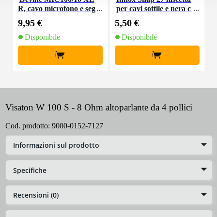
R, cavo microfono e seg
per cavi sottile e nera c
K
nale, 10 m
on chiusure a strappo
9,95 €
5,50 €
9
(10 pezzi)
Disponibile
Disponibile
+
+
Visaton W 100 S - 8 Ohm altoparlante da 4 pollici
Cod. prodotto:
9000-0152-7127
Informazioni sul prodotto
Specifiche
Recensioni (0)