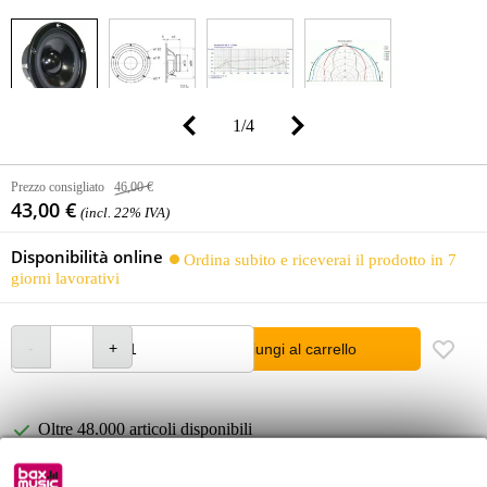
1
/
4
Prezzo consigliato
46,00 €
43,00 €
(incl. 22% IVA)
Disponibilità online
Ordina subito e riceverai il prodotto in 7
giorni lavorativi
Aggiungi al carrello
Oltre 48.000 articoli disponibili
1.250 marchi leader