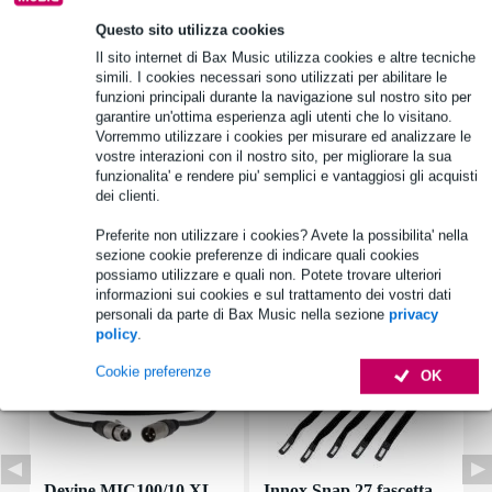
Questo sito utilizza cookies
Informazioni sul prodotto
Il sito internet di Bax Music utilizza cookies e altre tecniche
simili. I cookies necessari sono utilizzati per abilitare le
potenza RMS: 30 W
funzioni principali durante la navigazione sul nostro sito per
garantire un'ottima esperienza agli utenti che lo visitano.
potenza massima: 50 W
Vorremmo utilizzare i cookies per misurare ed analizzare le
impedenza nominale: 8 Ohm
vostre interazioni con il nostro sito, per migliorare la sua
funzionalita' e rendere piu' semplici e vantaggiosi gli acquisti
Specifiche complete
dei clienti.
Preferite non utilizzare i cookies? Avete la possibilita' nella
Accessori (7)
sezione cookie preferenze di indicare quali cookies
possiamo utilizzare e quali non. Potete trovare ulteriori
informazioni sui cookies e sul trattamento dei vostri dati
personali da parte di Bax Music nella sezione
privacy
policy
.
Cookie preferenze
OK
Devine MIC100/10 XL
Innox Snap 27 fascetta