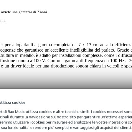
 avrete una garanzia di 2 anni.
nni.
r per altoparlanti a gamma completa da 7 x 13 cm ad alta efficienza
requenze che garantisce un'eccellente intelligibilità del parlato. Grazie 
struttura in metallo, è adatto per installazioni complesse, come i diffusor
di diffusione sonora a 100 V. Con una gamma di frequenza da 100 Hz a 2
è un driver ideale per una riproduzione sonora chiara in veicoli e spaz
utilizza cookies
net di Bax Music utilizza cookies e altre tecniche simili. I cookies necessari sono 
ncipali durante la navigazione sul nostro sito per garantire un'ottima esperien
 specified
remmo utilizzare i cookies per misurare ed analizzare le vostre interazioni con
 sua funzionalita' e rendere piu' semplici e vantaggiosi gli acquisti dei clienti.