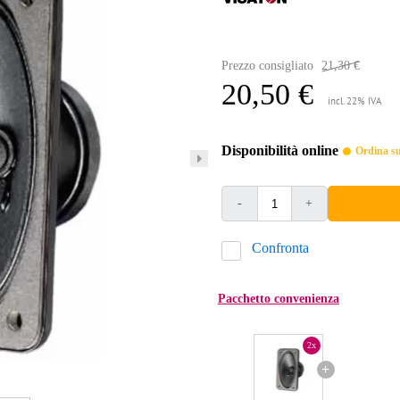
Prezzo consigliato
21,30 €
20,50 €
incl. 22% IVA
Disponibilità online
Ordina sub
-
+
Confronta
Pacchetto convenienza
2x
+