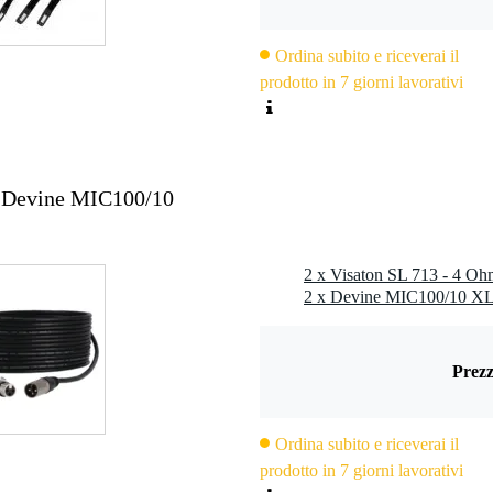
cm (2,8" x 5")
Ordina subito e riceverai il
prodotto in 7 giorni lavorativi
 hz
io: 90 dB (1 W/1 m)
/4000 Hz orizz., 63°/4000 Hz vert.
 Hz
x Devine MIC100/10
riore: 3 mm
9 mm (ovale)
rdc): 3,6 ohm
): 8,2
 2,2
,7
Prezz
: 50 cm²
Ordina subito e riceverai il
Tm
(L): 0,2 mH
prodotto in 7 giorni lavorativi
8 x 0,8 mm (-)