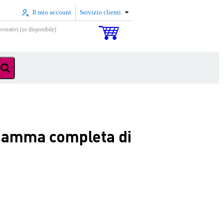
Il mio account
Servizio clienti
vorativi (se disponibile)
 gamma completa di