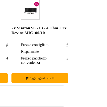
2x
+
2x Visaton SL 713 - 4 Ohm + 2x
Devine MIC100/10
46,50 €
Prezzo consigliato
60,90 €
3,50 €
Risparmiate
4,90 €
43,00 €
Prezzo pacchetto
56,00 €
convenienza
Aggiungi al carrello