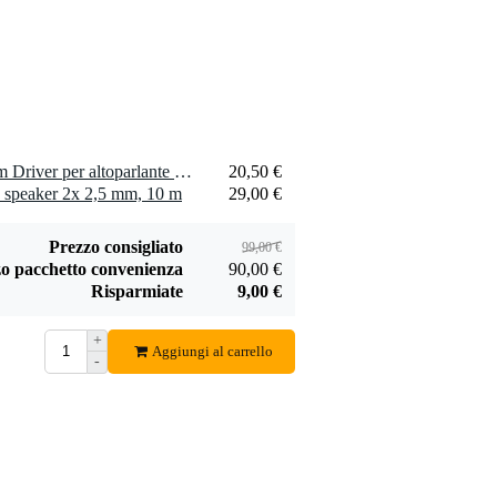
2 x Visaton SL 713 - 4 Ohm Driver per altoparlante a gamma completa di forma ovale
20,50 €
 speaker 2x 2,5 mm, 10 m
29,00 €
Prezzo consigliato
99,00 €
o pacchetto convenienza
90,00 €
Risparmiate
9,00 €
+
Aggiungi al carrello
-