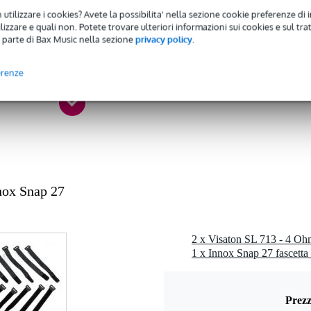
0 - 149 Hz
 utilizzare i cookies? Avete la possibilita' nella sezione cookie preferenze di 
izzare e quali non. Potete trovare ulteriori informazioni sui cookies e sul tra
 - 20,9 kHz
 parte di Bax Music nella sezione
privacy policy
.
 49 watt
 dB
erenze
ohm
1 kg
cm
rite
nox Snap 27
0 gr
1 x 7,6 x 4,2 cm
nda larga
Prezz