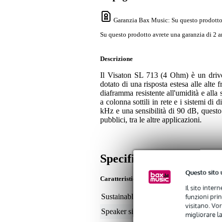
Garanzia Bax Music
: Su questo prodotto
Su questo prodotto avrete una garanzia di 2 a
Descrizione
Il Visaton SL 713 (4 Ohm) è un drive
dotato di una risposta estesa alle alte f
diaframma resistente all'umidità e alla 
a colonna sottili in rete e i sistemi 
kHz e una sensibilità di 90 dB, questo 
pubblici, tra le altre applicazioni.
Specifiche
Questo sito 
Caratteristiche
Il sito inter
funzioni pri
Sustainable product
not
visitano. Vor
Speaker size (inches)
5
migliorare la