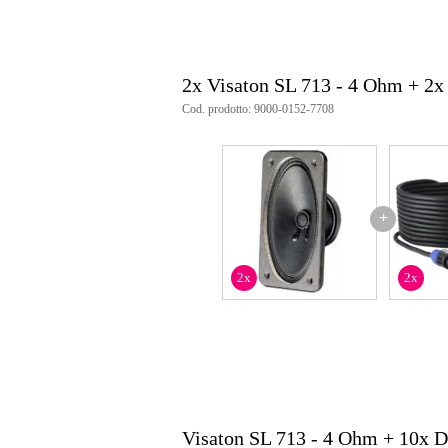
Intervallo di temperatura: da −4
caratteristiche: membrana resiste
versione: struttura in metallo
peso netto: 0,28 kg
2x Visaton SL 713 - 4 Ohm + 2
numero di registrazione WEEE
applicazioni consigliate: diffusor
Cod. prodotto: 9000-0152-7708
applicazioni consigliate: diffusor
applicazioni consigliate: reti di
+
2x
2x
Visaton SL 713 - 4 Ohm + 10x 