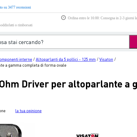
to su 3477 recensioni
Ordina entro le 16:00: Consegna in 2-3 giorni la
soddisfatti o rimborsati
omponenti interne
Altoparlanti da 5 pollici - 125 mm
Visaton
/
/
/
ante a gamma completa di forma ovale
4 Ohm Driver per altoparlante a
one
la tua opinione