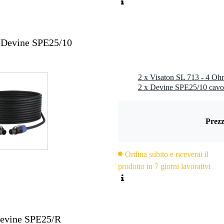
0 a 70 °C
nte all'umidità
x Devine SPE25/10
: DE 79837685
i a colonna di rete
i a soffitto in vagoni ferroviari e autobus
 amplificazione audio a 100 V
2 x Devine SPE25/10 cavo
Prezz
Ordina subito e riceverai il
prodotto in 7 giorni lavorativi
Devine SPE25/R