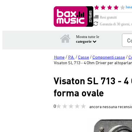
basa
Resi gratuiti
Garanzia di 30 giorni, 
Mostra tutte le
categorie
Home
P.A.
Casse
Componenti casse
C
/
/
/
/
Visaton SL 713 - 4 Ohm Driver per altoparl
Visaton SL 713 - 
forma ovale
0
ancora nessuna recensi