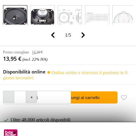
1
/
5
Prezzo consigliato
14,10 €
13,95 €
(incl. 22% IVA)
Disponibilità online
Ordina subito e riceverai il prodotto in 6
giorni lavorativi
Aggiungi al carrello
Oltre 48.000 articoli disponibili
1.250 marchi leader