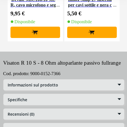
R, cavo microfono e seg
per cavi sottile e nera c
K
nale, 10 m
on chiusure a strappo
9,95 €
5,50 €
9
(10 pezzi)
Disponibile
Disponibile
+
+
Visaton R 10 S - 8 Ohm altoparlante passivo fullrange
Cod. prodotto:
9000-0152-7366
Informazioni sul prodotto
Specifiche
Recensioni (0)