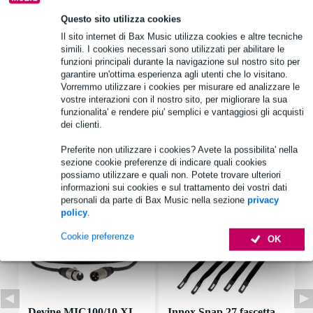
Questo sito utilizza cookies
Informazioni sul prodotto
Il sito internet di Bax Music utilizza cookies e altre tecniche
simili. I cookies necessari sono utilizzati per abilitare le
potenza efficace: 20 W
funzioni principali durante la navigazione sul nostro sito per
garantire un'ottima esperienza agli utenti che lo visitano.
potenza di picco: 30 W
Vorremmo utilizzare i cookies per misurare ed analizzare le
impedenza nominale: 8 ohm
vostre interazioni con il nostro sito, per migliorare la sua
funzionalita' e rendere piu' semplici e vantaggiosi gli acquisti
Specifiche complete
dei clienti.
Preferite non utilizzare i cookies? Avete la possibilita' nella
Accessori (7)
sezione cookie preferenze di indicare quali cookies
possiamo utilizzare e quali non. Potete trovare ulteriori
informazioni sui cookies e sul trattamento dei vostri dati
personali da parte di Bax Music nella sezione
privacy
policy
.
Cookie preferenze
OK
Devine MIC100/10 XL
Innox Snap 27 fascetta