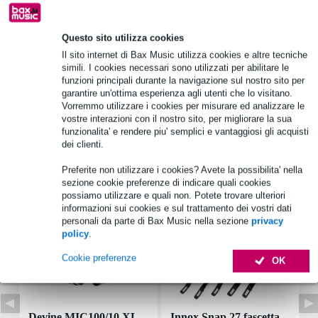
Informazioni sul prodotto
Questo sito utilizza cookies
Il sito internet di Bax Music utilizza cookies e altre tecniche
potenza RMS: 30 W
simili. I cookies necessari sono utilizzati per abilitare le
potenza di picco: 50 W
funzioni principali durante la navigazione sul nostro sito per
garantire un'ottima esperienza agli utenti che lo visitano.
impedenza nominale: 4 Ohm
Vorremmo utilizzare i cookies per misurare ed analizzare le
vostre interazioni con il nostro sito, per migliorare la sua
Specifiche complete
funzionalita' e rendere piu' semplici e vantaggiosi gli acquisti
dei clienti.
Accessori (7)
Preferite non utilizzare i cookies? Avete la possibilita' nella
sezione cookie preferenze di indicare quali cookies
possiamo utilizzare e quali non. Potete trovare ulteriori
informazioni sui cookies e sul trattamento dei vostri dati
personali da parte di Bax Music nella sezione
privacy
policy
.
Cookie preferenze
OK
Devine MIC100/10 XL
Innox Snap 27 fascetta