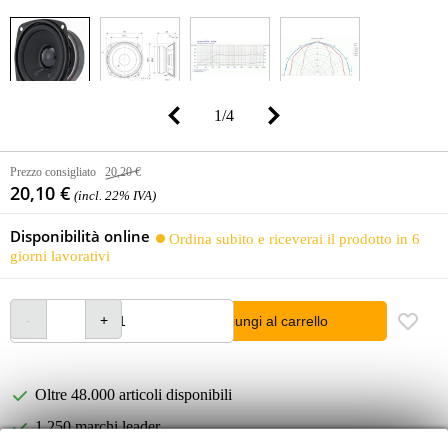
1
/
4
Prezzo consigliato
20,20 €
20,10 €
(incl. 22% IVA)
Disponibilità online
Ordina subito e riceverai il prodotto in 6
giorni lavorativi
Aggiungi al carrello
Oltre 48.000 articoli disponibili
1.250 marchi leader