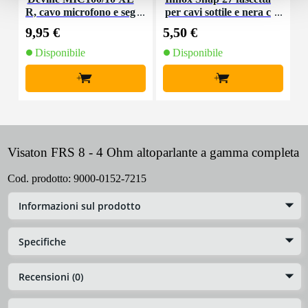
R, cavo microfono e seg
per cavi sottile e nera c
K
nale, 10 m
on chiusure a strappo
9,95 €
5,50 €
9
(10 pezzi)
Disponibile
Disponibile
+
+
Visaton FRS 8 - 4 Ohm altoparlante a gamma completa
Cod. prodotto:
9000-0152-7215
Informazioni sul prodotto
Specifiche
Recensioni (0)