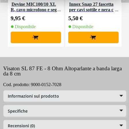
Devine MIC100/10 XL
Innox Snap 27 fascetta
R, cavo microfono e seg
per cavi sottile e nera c
K
nale, 10 m
on chiusure a strappo
9,95 €
5,50 €
9
(10 pezzi)
Disponibile
Disponibile
+
+
Visaton SL 87 FE - 8 Ohm Altoparlante a banda larga
da 8 cm
Cod. prodotto:
9000-0152-7028
Informazioni sul prodotto
Specifiche
Recensioni (0)