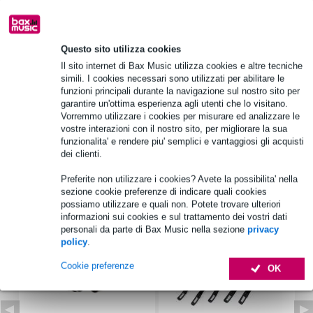
Informazioni sul prodotto
Questo sito utilizza cookies
Quantità: 1
Il sito internet di Bax Music utilizza cookies e altre tecniche
Inclusi nella fornitura: 1x Visaton SL 87 FE - Altoparlante a banda
simili. I cookies necessari sono utilizzati per abilitare le
larga da 8 Ohm
funzioni principali durante la navigazione sul nostro sito per
garantire un'ottima esperienza agli utenti che lo visitano.
numero di registrazione WEEE: DE 79837685
Vorremmo utilizzare i cookies per misurare ed analizzare le
Specifiche complete
vostre interazioni con il nostro sito, per migliorare la sua
funzionalita' e rendere piu' semplici e vantaggiosi gli acquisti
dei clienti.
Accessori (7)
Preferite non utilizzare i cookies? Avete la possibilita' nella
sezione cookie preferenze di indicare quali cookies
possiamo utilizzare e quali non. Potete trovare ulteriori
informazioni sui cookies e sul trattamento dei vostri dati
personali da parte di Bax Music nella sezione
privacy
policy
.
Cookie preferenze
OK