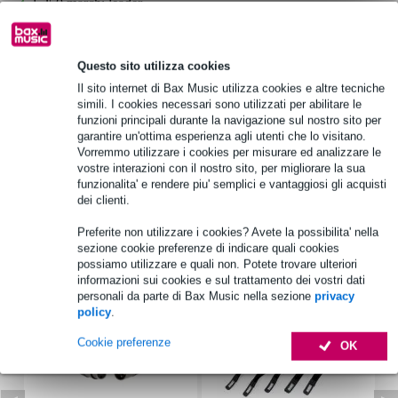
1.250 marchi leader
Informazioni sul prodotto
Questo sito utilizza cookies
Il sito internet di Bax Music utilizza cookies e altre tecniche
marca: Visaton
simili. I cookies necessari sono utilizzati per abilitare le
funzioni principali durante la navigazione sul nostro sito per
tipo: driver per altoparlante a gamma completa
garantire un'ottima esperienza agli utenti che lo visitano.
dimensione driver: 4 pollici
Vorremmo utilizzare i cookies per misurare ed analizzare le
vostre interazioni con il nostro sito, per migliorare la sua
Specifiche complete
funzionalita' e rendere piu' semplici e vantaggiosi gli acquisti
dei clienti.
Accessori (7)
Preferite non utilizzare i cookies? Avete la possibilita' nella
sezione cookie preferenze di indicare quali cookies
possiamo utilizzare e quali non. Potete trovare ulteriori
informazioni sui cookies e sul trattamento dei vostri dati
personali da parte di Bax Music nella sezione
privacy
policy
.
Cookie preferenze
OK