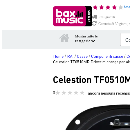
basa
Resi gratuiti
Garanzia di 30 giorni, 
Mostra tutte le
categorie
Home
P.A.
Casse
Componenti casse
C
/
/
/
/
Celestion TF0510MR Driver midrange per alt
Celestion TF0510M
0
ancora nessuna recensi