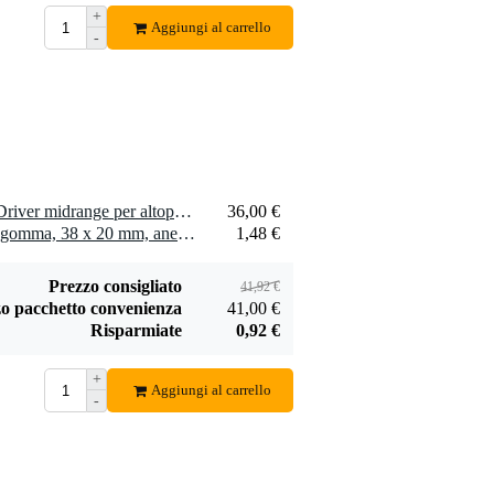
+
Aggiungi al carrello
-
Penn Elcom
schiuma espansa 5
33,00 €
mm 200 x 100 cm
Aggiungi
1 x Celestion TF0510MR Driver midrange per altoparlanti, 8 Ohm
36,00 €
4 x Penn Elcom piedino in gomma, 38 x 20 mm, anello in acciaio
1,48 €
Prezzo consigliato
41,92 €
o pacchetto convenienza
41,00 €
Risparmiate
0,92 €
+
Aggiungi al carrello
-