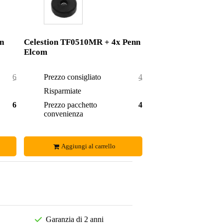
n
Celestion TF0510MR + 4x Penn
Elcom
69,00 €
Prezzo consigliato
41,92 €
3,00 €
Risparmiate
0,92 €
66,00 €
Prezzo pacchetto
41,00 €
convenienza
Aggiungi al carrello
Garanzia di 2 anni