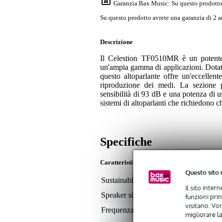
Garanzia Bax Music
: Su questo prodotto
Su questo prodotto avrete una garanzia di 2 a
Descrizione
Il Celestion TF0510MR è un potente m
un'ampia gamma di applicazioni. Dotato 
questo altoparlante offre un'eccellen
riproduzione dei medi. La sezione p
sensibilità di 93 dB e una potenza di u
sistemi di altoparlanti che richiedono 
Specifiche
Caratteristiche
Questo sito 
Sustainable product
not
Il sito inter
Speaker size (inches)
5
funzioni pri
visitano. Vor
Frequenza minima
25
migliorare la