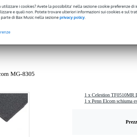
 9,9 kHz
 utilizzare i cookies? Avete la possibilita' nella sezione cookie preferenze di 
- 99 watt
izzare e quali non. Potete trovare ulteriori informazioni sui cookies e sul tra
 parte di Bax Music nella sezione
privacy policy
.
 dB
ohm
erenze
kg
cm
rite
lcom MG-8305
 kg
0 x 10,0 x 6,0 cm
1 x Penn Elcom schiuma e
Prezz
0Hz