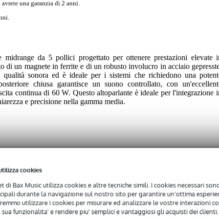
 avrete una garanzia di 2 anni.
nni.
idrange da 5 pollici progettato per ottenere prestazioni elevate i
di un magnete in ferrite e di un robusto involucro in acciaio gepresste
te qualità sonora ed è ideale per i sistemi che richiedono una potent
osteriore chiusa garantisce un suono controllato, con un'eccellent
scita continua di 60 W. Questo altoparlante è ideale per l'integrazione i
chiarezza e precisione nella gamma media.
utilizza cookies
 specified
net di Bax Music utilizza cookies e altre tecniche simili. I cookies necessari sono 
ncipali durante la navigazione sul nostro sito per garantire un'ottima esperien
remmo utilizzare i cookies per misurare ed analizzare le vostre interazioni con
0 - 400 Hz
 sua funzionalita' e rendere piu' semplici e vantaggiosi gli acquisti dei clienti.