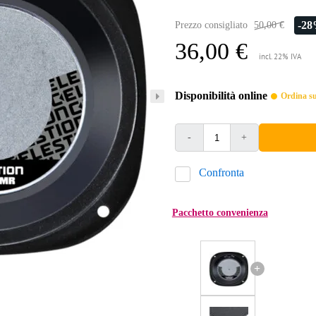
-2
Prezzo consigliato
50,00 €
36,00 €
incl. 22% IVA
Disponibilità online
Ordina sub
-
+
Confronta
Pacchetto convenienza
+