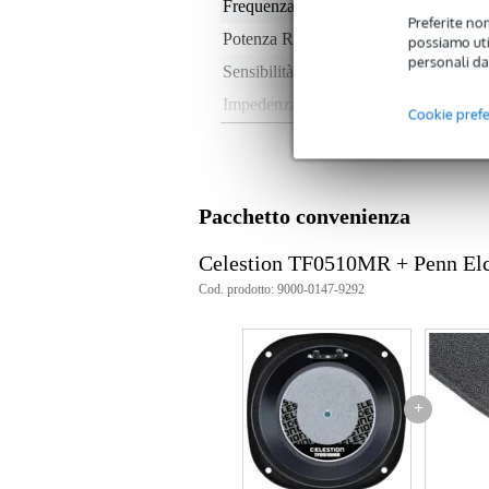
Frequenza massima
5 -
Preferite non
Potenza RMS
50 
possiamo util
personali da
Sensibilità
93
Impedenza nominale
8 
Cookie pref
Peso per cassa
1 
Profondità di installazione
6 
Tipo di magnete
fer
Pacchetto convenienza
Peso e dimensioni imballaggio incluso
Celestion TF0510MR + Penn E
Peso
1,2
Cod. prodotto: 9000-0147-9292
(imballaggio incluso)
Dimensioni
13,
(imballaggio incluso)
Specifiche
potenza nominale: 30W
+
potenza continua: 60W
Potenza EIA: 50W
sensibilità: 93dB
gamma di frequenza: 400 - 800