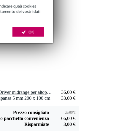
indicare quali cookies
ttamento dei vostri dati
OK
Penn Elcom
maniglia piccola,
9,55 €
acciaio, 10 fori
Aggiungi
Penn Elcom
1 x Celestion TF0510MR Driver midrange per altoparlanti, 8 Ohm
36,00 €
vernice warnex
spansa 5 mm 200 x 100 cm
33,00 €
145,00 €
nera per cabinet (6
kg)
Aggiungi
Prezzo consigliato
69,00 €
o pacchetto convenienza
66,00 €
Risparmiate
3,00 €