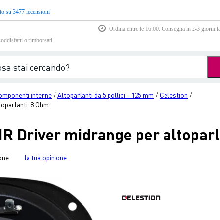
to su 3477 recensioni
Ordina entro le 16:00: Consegna in 2-3 giorni la
soddisfatti o rimborsati
omponenti interne
Altoparlanti da 5 pollici - 125 mm
Celestion
/
/
/
oparlanti, 8 Ohm
R Driver midrange per altoparl
one
la tua opinione