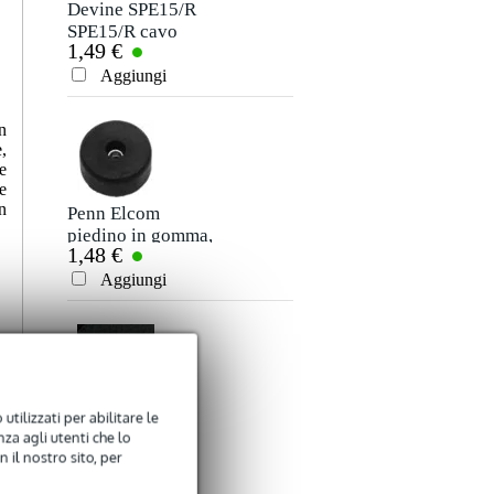
Non ci sono ancora recensioni per questo prodotto.
Devine SPE15/R
SPE15/R cavo
1,49 €
speaker 2x 1,5
Valutazione
mm2 per metro
Aggiungi
Commento
n
,
e
e
n
Penn Elcom
piedino in gomma,
1,48 €
38 x 20 mm, anello
in acciaio
Aggiungi
Inviare
Penn Elcom
utilizzati per abilitare le
za agli utenti che lo
rivestimento per
11,95 €
 il nostro sito, per
casse nero 1,00 m
(largo 1,83 m)
Aggiungi