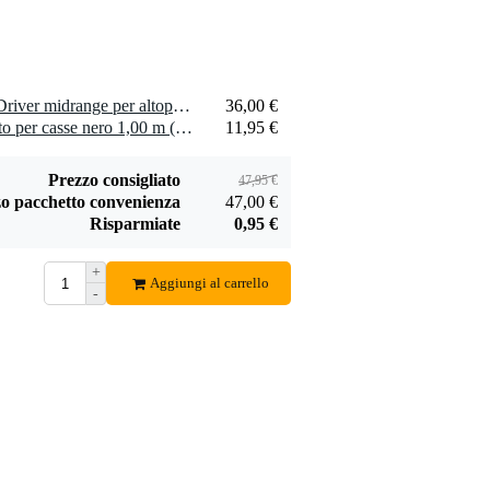
1 x Celestion TF0510MR Driver midrange per altoparlanti, 8 Ohm
36,00 €
1 x Penn Elcom rivestimento per casse nero 1,00 m (largo 1,83 m)
11,95 €
Prezzo consigliato
47,95 €
o pacchetto convenienza
47,00 €
Risparmiate
0,95 €
+
Aggiungi al carrello
-