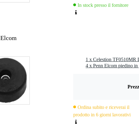
In stock presso il fornitore
5 mm (1 pollice)
rame rotondo
a con Kevlar
 Elcom
51 mm
Prezz
nfezione singola): 170 x 180 x 70 mm
singola): 1,7 kg
Ordina subito e riceverai il
ltipack): 320 x 550 x 190 mm
prodotto in 6 giorni lavorativi
 (multipack): 18kg