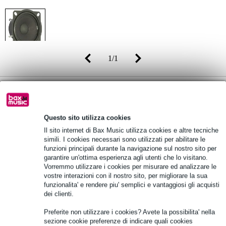
1
/
1
Prezzo consigliato
25,00 €
16,10 €
(incl. 22% IVA)
Questo sito utilizza cookies
Disponibilità online
Ordina subito e riceverai il prodotto in 6
giorni lavorativi
Il sito internet di Bax Music utilizza cookies e altre tecniche
simili. I cookies necessari sono utilizzati per abilitare le
funzioni principali durante la navigazione sul nostro sito per
garantire un'ottima esperienza agli utenti che lo visitano.
Aggiungi al carrello
Vorremmo utilizzare i cookies per misurare ed analizzare le
vostre interazioni con il nostro sito, per migliorare la sua
funzionalita' e rendere piu' semplici e vantaggiosi gli acquisti
dei clienti.
Oltre 48.000 articoli disponibili
Preferite non utilizzare i cookies? Avete la possibilita' nella
1.250 marchi leader
sezione cookie preferenze di indicare quali cookies