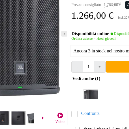
Prezzo consigliato
1.763,00 €
1.266,00 €
incl. 22
Disponibilità online
Disponibi
Ordina adesso = ricevi giovedì
Ancora 3 in stock nel nostro 
-
+
Vedi anche (1)
Confronta
Video
Scegli adesso i 2 anni di 