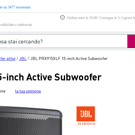
to su 3477 recensioni
Ordina entro le 16:00: Consegna in 2-3 giorni la
soddisfatti o rimborsati
er attivi
JBL
JBL PRX915XLF 15-inch Active Subwoofer
/
/
-inch Active Subwoofer
one
la tua opinione