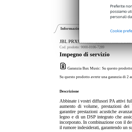
Preferite non
possiamo util
personali da
Informazioni sul prodotto
Video (1)
Cookie pref
JBL PRX915XLF 15-inch Active Sub
Cod. prodotto:
9000-0106-7289
Impegno di servizio
Garanzia Bax Music
: Su questo prodotto
Su questo prodotto avrete una garanzia di 2 a
Descrizione
Abbinate i vostri diffusori PA attivi f
aumento di volume, prestazioni dei 
garantire prestazioni acustiche avan
legno e di un DSP integrato che assic
incorporato. In combinazione con il de
il rumore indesiderati, garantendo un su