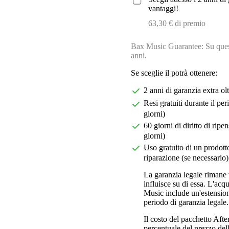
vantaggi!
63,30 € di premio
Bax Music Guarantee: Su quest
anni.
Se sceglie il potrà ottenere:
2 anni di garanzia extra ol
Resi gratuiti durante il pe
giorni)
60 giorni di diritto di ri
giorni)
Uso gratuito di un prodotto
riparazione (se necessario)
La garanzia legale rimane 
influisce su di essa. L'acq
Music include un'estension
periodo di garanzia legale.
Il costo del pacchetto Aft
percentuale del prezzo dell'