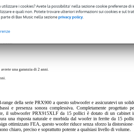
 utilizzare i cookies? Avete la possibilita' nella sezione cookie preferenze di 
izzare e quali non. Potete trovare ulteriori informazioni sui cookies e sul tra
 parte di Bax Music nella sezione
privacy policy
.
Recensioni
(0)
Download (1)
erenze
woofer
 avrete una garanzia di 2 anni.
nni.
ull-range della serie PRX900 a questo subwoofer e assicuratevi un solid
bassi e presenza sonora complessiva. Completamente progettato pe
zate, il subwoofer PRX915XLF da 15 pollici è dotato di un cabinet i
ura una risposta naturale e morbida dal woofer in ferrite da 15 pollic
sign ottimizzato FEA, questo woofer riduce senza sforzo la distorsione 
ono chiaro, preciso e soprattutto potente a qualsiasi livello di volume.