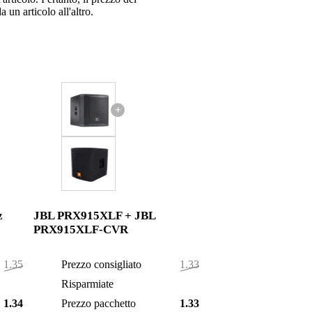
 un articolo all'altro.
+
z
JBL PRX915XLF + JBL
PRX915XLF-CVR
1.356,00 €
Prezzo consigliato
1.336,00 €
9,00 €
Risparmiate
4,00 €
1.347,00 €
Prezzo pacchetto
1.332,00 €