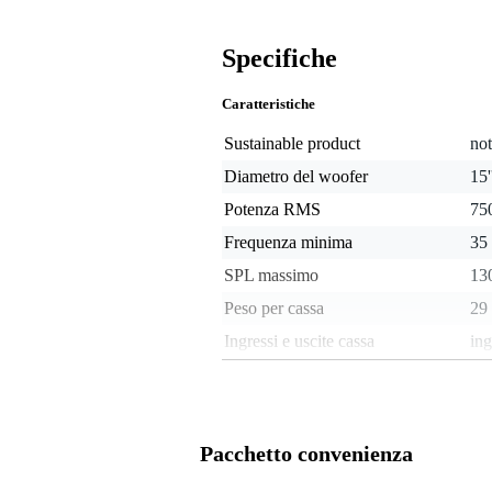
Specifiche
Caratteristiche
Sustainable product
not
Diametro del woofer
15
Potenza RMS
750
Frequenza minima
35
SPL massimo
13
Peso per cassa
29
Ingressi e uscite cassa
in
Frequenza massima del
10
subwoofer
Ingresso speaker con blocco
no
Pacchetto convenienza
Peso e dimensioni imballaggio incluso