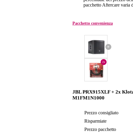
pacchetto Aftercare varia da
Pacchetto convenienza
+
2x
JBL PRX915XLF + 2x Klot
M1FM1N1000
Prezzo consigliato
Risparmiate
Prezzo pacchetto