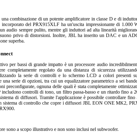
na combinazione di un potente amplificatore in classe D e di induttor
tore incorporato del PRX915XLF ha un'uscita impressionante di 1.000 
 audio sempre pulito, mentre gli induttori ad alta linearità miglioran
 suono privo di distorsioni. Inoltre, JBL ha inserito un DAC e un AD
ione superba.
onnect
attivo per bassi di grande impatto è un processore audio incredibilment
re completamente regolato da una distanza di sicurezza utilizzand
lizzando la serie di controlli e lo schermo LCD a colori presenti su
re una serie di opzioni, tra cui un equalizzatore parametrico a sei bande
oni preconfigurate, ognuna delle quali è stata completamente ottimizzat
includono controlli di tono, un filtro passa-basso e un ritardo fino a 2
sistema di diffusori. Tramite l'applicazione è possibile controllare fino 
 un sistema di controllo che copre i diffusori JBL EON ONE MK2, PR
 PRX900.
usore sono a scopo illustrativo e non sono inclusi nel subwoofer.