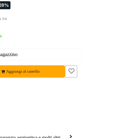
-28%
% IVA
le
magazzino
Aggiungi al carrello
garanzia aggiuntiva e molti altri