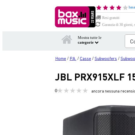
basa
Resi gratuiti
Garanzia di 30 giorni, 
Mostra tutte le
categorie
Home
P.A.
Casse
Subwoofers
Subwoof
/
/
/
/
JBL PRX915XLF 15
0
ancora nessuna recensi