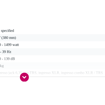
 specified
'' (380 mm)
 - 1499 watt
 - 39 Hz
0 - 139 dB
 kg
gresso jack 6,35 mm TRS, ingresso XLR, ingresso combo XLR / TRS
0 Hz