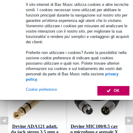
Il sito internet di Bax Music utilizza cookies e altre tecniche
Informazioni sul prodotto
simili. I cookies necessari sono utilizzati per abilitare le
funzioni principali durante la navigazione sul nostro sito per
piatto ruota
garantire un'ottima esperienza agli utenti che lo visitano.
Vorremmo utilizzare i cookies per misurare ed analizzare le
60 x 60 cm
vostre interazioni con il nostro sito, per migliorare la sua
compensato
funzionalita' e rendere piu' semplici e vantaggiosi gli acquisti
dei clienti.
Specifiche complete
Preferite non utilizzare i cookies? Avete la possibilita' nella
sezione cookie preferenze di indicare quali cookies
Accessori (12)
possiamo utilizzare e quali non. Potete trovare ulteriori
informazioni sui cookies e sul trattamento dei vostri dati
personali da parte di Bax Music nella sezione
privacy
policy
.
Cookie preferenze
OK
Devine ADA121 adatt.
Devine MIC100/0.5 cav
I
da jack stereo 3,5 mm a
o microfono e segnale X
p