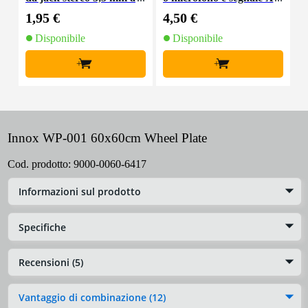
jack stereo 6,35 mm
LR 0,5 m
1,95 €
4,50 €
5
Disponibile
Disponibile
+
+
Innox WP-001 60x60cm Wheel Plate
Cod. prodotto:
9000-0060-6417
Informazioni sul prodotto
Specifiche
Recensioni (5)
Vantaggio di combinazione (12)