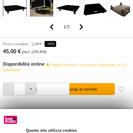
1
/
5
Prezzo consigliato
72,00 €
-38%
45,00 €
(incl. 22% IVA)
Disponibilità online
Ordina subito e riceverai il prodotto in 11
settimane
Aggiungi al carrello
Oltre 48.000 articoli disponibili
1.250 marchi leader
Questo sito utilizza cookies