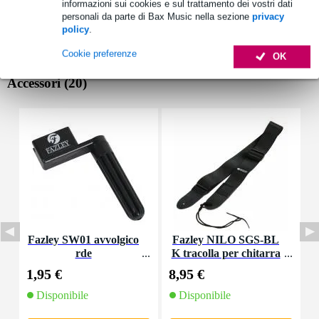
informazioni sui cookies e sul trattamento dei vostri dati
personali da parte di Bax Music nella sezione
privacy
policy
.
Cookie preferenze
OK
Accessori (20)
Fazley SW01 avvolgico
Fazley NILO SGS-BL
rde
K tracolla per chitarra
m
nera in nylon
1,95 €
8,95 €
6
Disponibile
Disponibile