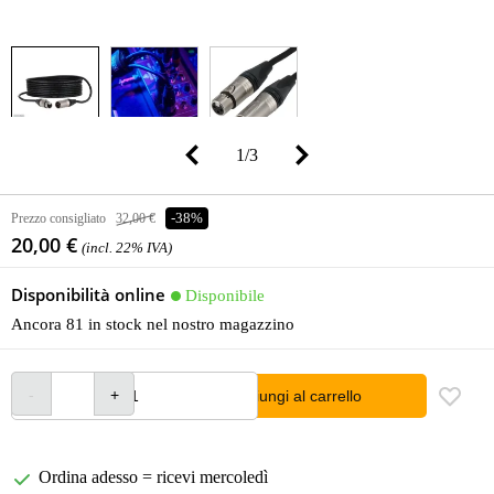
1
/
3
Prezzo consigliato
32,00 €
-38%
20,00 €
(incl. 22% IVA)
Disponibilità online
Disponibile
Ancora 81 in stock nel nostro magazzino
Aggiungi al carrello
Ordina adesso = ricevi mercoledì