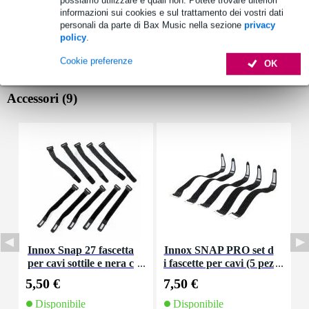
possiamo utilizzare e quali non. Potete trovare ulteriori
informazioni sui cookies e sul trattamento dei vostri dati
personali da parte di Bax Music nella sezione
privacy
policy
.
Cookie preferenze
OK
Accessori (9)
Innox Snap 27 fascetta
Innox SNAP PRO set d
per cavi sottile e nera c
i fascette per cavi (5 pez
K
on chiusure a strappo
zi)
5,50 €
7,50 €
9
(10 pezzi)
Disponibile
Disponibile