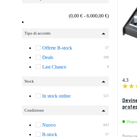
(0,00 € - 6.000,00 €)
Tipo di accordo
Offerte B-stock
57
Deals
180
Last Chance
8
4.3
Stock
In stock online
521
Devin
profes
Condizione
Dispo
Nuovo
643
B-stock
57
Prezzo con