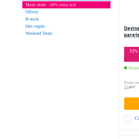
Music deals: -10% extra ora!
Offerte
B-stock
Idee regalo
Devin
Weekend Deals
paret
10%
Dispo
Prezzo con
55,00 €
C