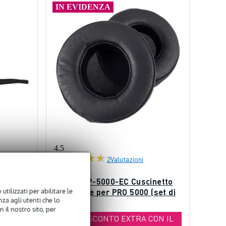
IN EVIDENZA
4.5
2
Valutazioni
Devine HP-5000-EC Cuscinetto
utilizzati per abilitare le
auricolare per PRO 5000 (set di
za agli utenti che lo
2)
 il nostro sito, per
r PRO
10% DI SCONTO EXTRA CON IL