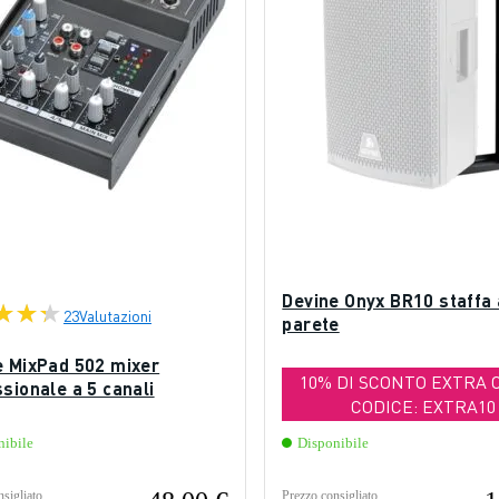
Devine Onyx BR10 staffa 
23
Valutazioni
parete
e MixPad 502 mixer
10% DI SCONTO EXTRA 
sionale a 5 canali
CODICE: EXTRA10
nibile
Disponibile
sigliato
Prezzo consigliato