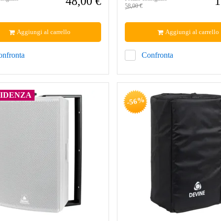
48,00 €
1
58,00 €
Aggiungi al carrello
Aggiungi al carrello
onfronta
Confronta
VIDENZA
-56%