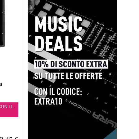
a
CON IL