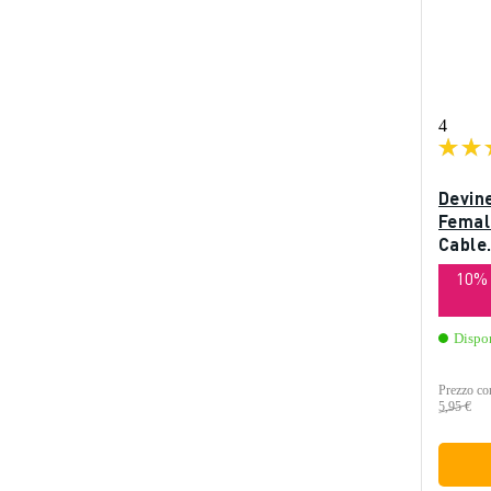
4
Devin
Femal
Cable
10%
Dispo
Prezzo con
5,95 €