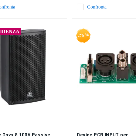
onfronta
Confronta
VIDENZA
-75%
e Onyx 8 100V Passive
Devine PCB INPUT per