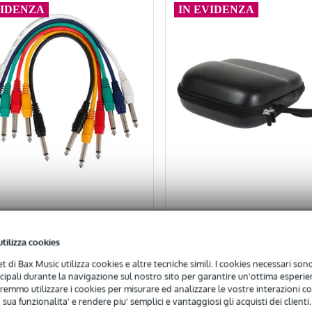
VIDENZA
IN EVIDENZA
utilizza cookies
4.9
6
Valutazioni
15
Valutazioni
net di Bax Music utilizza cookies e altre tecniche simili. I cookies necessari sono 
ncipali durante la navigazione sul nostro sito per garantire un'ottima esperien
remmo utilizzare i cookies per misurare ed analizzare le vostre interazioni con
e PATCH6363-RB-30cm
Devine HP-B02 case voo
 sua funzionalita' e rendere piu' semplici e vantaggiosi gli acquisti dei clienti.
patch 6,3 mm mono
4000