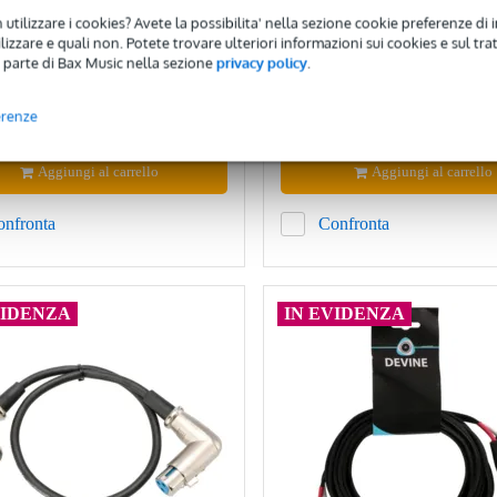
ione da 6 pezzi da 30 cm
 utilizzare i cookies? Avete la possibilita' nella sezione cookie preferenze di 
izzare e quali non. Potete trovare ulteriori informazioni sui cookies e sul tra
nibile
Disponibile
 parte di Bax Music nella sezione
privacy policy
.
6,50 €
sigliato
8,50 €
erenze
Aggiungi al carrello
Aggiungi al carrello
onfronta
Confronta
VIDENZA
IN EVIDENZA