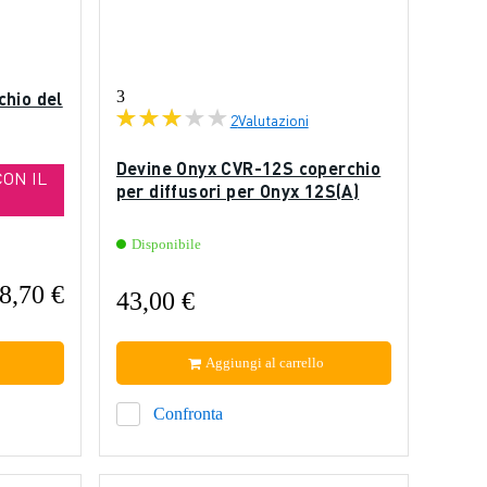
chio del
3
2
Valutazioni
Devine Onyx CVR-12S coperchio
CON IL
per diffusori per Onyx 12S(A)
Disponibile
8,70 €
43,00 €
Aggiungi al carrello
Confronta