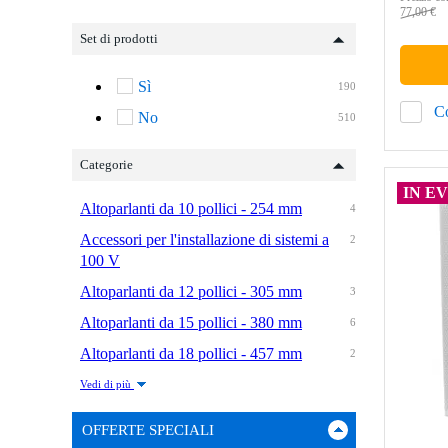
77,00 €
Set di prodotti
Sì
190
C
No
510
Categorie
IN E
Altoparlanti da 10 pollici - 254 mm
4
Accessori per l'installazione di sistemi a
2
100 V
Altoparlanti da 12 pollici - 305 mm
3
Altoparlanti da 15 pollici - 380 mm
6
Altoparlanti da 18 pollici - 457 mm
2
Vedi di più
OFFERTE SPECIALI