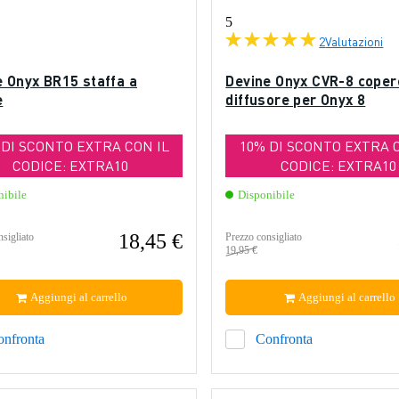
5
2
Valutazioni
e Onyx BR15 staffa a
Devine Onyx CVR-8 coper
e
diffusore per Onyx 8
 DI SCONTO EXTRA CON IL
10% DI SCONTO EXTRA 
CODICE: EXTRA10
CODICE: EXTRA10
nibile
Disponibile
18,45 €
sigliato
Prezzo consigliato
19,95 €
Aggiungi al carrello
Aggiungi al carrello
onfronta
Confronta