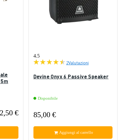
4.5
2
Valutazioni
ale
Devine Onyx 6 Passive Speaker
, 5m
Disponibile
2,50 €
85,00 €
Aggiungi al carrello