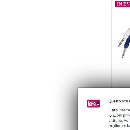
IN E
Questo sito 
4
Il sito inter
funzioni pri
visitano. Vor
Devin
migliorare la
cavo 