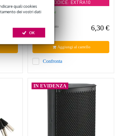
CODICE: EXTRA10
indicare quali cookies
ttamento dei vostri dati
Disponibile
6,30 €
Prezzo consigliato
13,00 €
OK
Aggiungi al carrello
Confronta
IN EVIDENZA