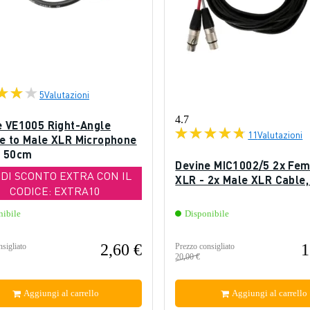
5
Valutazioni
4.7
e VE1005 Right-Angle
11
Valutazioni
e to Male XLR Microphone
, 50cm
Devine MIC1002/5 2x Fem
 DI SCONTO EXTRA CON IL
XLR - 2x Male XLR Cable
CODICE: EXTRA10
nibile
Disponibile
2,60 €
1
sigliato
Prezzo consigliato
20,00 €
Aggiungi al carrello
Aggiungi al carrello