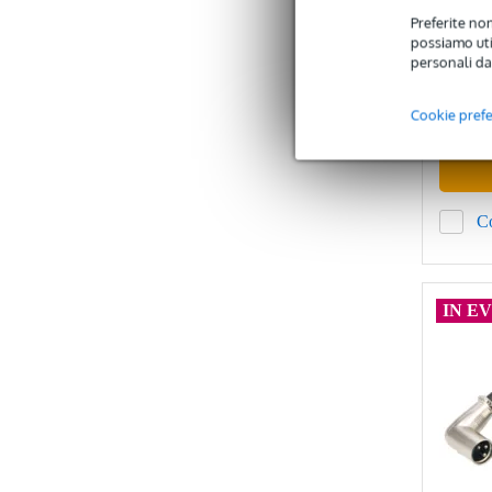
confez
Preferite non
possiamo util
Dispo
personali da
Prezzo con
10,40 €
Cookie pref
C
IN E